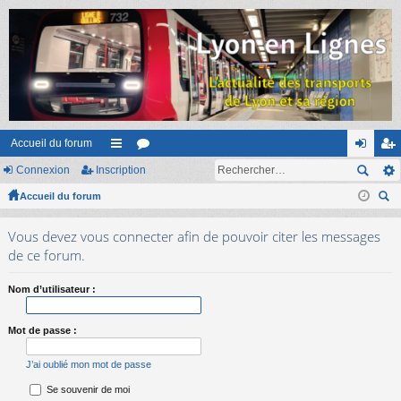
Accueil du forum
Connexion
Inscription
ac
or
on
ns
Accueil du forum
co
u
ne
cri
ec
ur
m
xi
pti
Vous devez vous connecter afin de pouvoir citer les messages
her
ci
s
on
on
de ce forum.
ch
er
s
Nom d’utilisateur :
Mot de passe :
J’ai oublié mon mot de passe
Se souvenir de moi