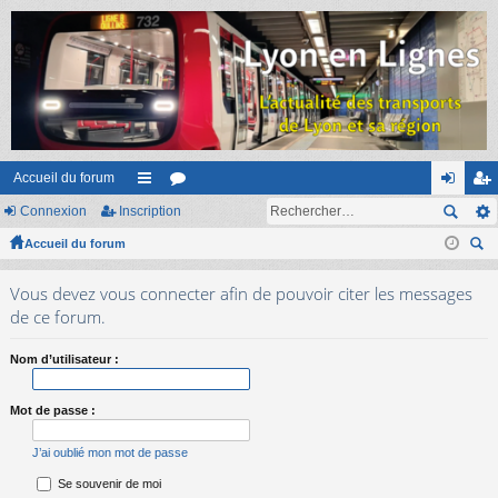
Accueil du forum
Connexion
Inscription
ac
or
on
ns
Accueil du forum
co
u
ne
cri
ec
ur
m
xi
pti
Vous devez vous connecter afin de pouvoir citer les messages
her
ci
s
on
on
de ce forum.
ch
er
s
Nom d’utilisateur :
Mot de passe :
J’ai oublié mon mot de passe
Se souvenir de moi