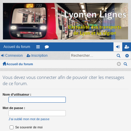
Accueil du forum
Connexion
Inscription
ac
or
on
ns
Accueil du forum
co
u
ne
cri
ec
ur
m
xi
pti
Vous devez vous connecter afin de pouvoir citer les messages
her
ci
s
on
on
de ce forum.
ch
er
s
Nom d’utilisateur :
Mot de passe :
J’ai oublié mon mot de passe
Se souvenir de moi