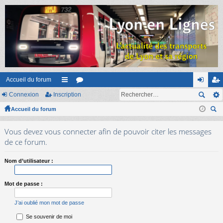
Accueil du forum
Connexion
Inscription
ac
or
on
ns
Accueil du forum
co
u
ne
cri
ec
ur
m
xi
pti
Vous devez vous connecter afin de pouvoir citer les messages
her
ci
s
on
on
de ce forum.
ch
er
s
Nom d’utilisateur :
Mot de passe :
J’ai oublié mon mot de passe
Se souvenir de moi