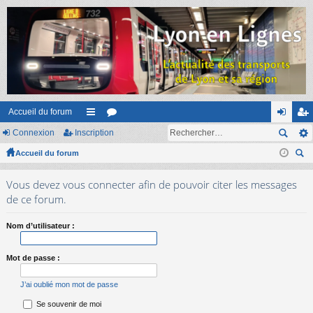
Accueil du forum
Connexion
Inscription
ac
or
on
ns
Accueil du forum
co
u
ne
cri
ec
ur
m
xi
pti
Vous devez vous connecter afin de pouvoir citer les messages
her
ci
s
on
on
de ce forum.
ch
er
s
Nom d’utilisateur :
Mot de passe :
J’ai oublié mon mot de passe
Se souvenir de moi