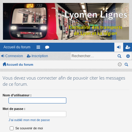
Accueil du forum
Connexion
Inscription
ac
or
on
ns
Accueil du forum
co
u
ne
cri
ec
ur
m
xi
pti
Vous devez vous connecter afin de pouvoir citer les messages
her
ci
s
on
on
de ce forum.
ch
er
s
Nom d’utilisateur :
Mot de passe :
J’ai oublié mon mot de passe
Se souvenir de moi