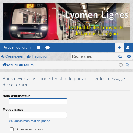
Accueil du forum
Connexion
Inscription
ac
or
on
ns
Accueil du forum
co
u
ne
cri
ec
ur
m
xi
pti
Vous devez vous connecter afin de pouvoir citer les messages
her
ci
s
on
on
de ce forum.
ch
er
s
Nom d’utilisateur :
Mot de passe :
J’ai oublié mon mot de passe
Se souvenir de moi