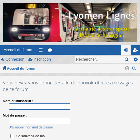
Accueil du forum
Connexion
Inscription
ac
or
on
ns
Accueil du forum
co
u
ne
cri
ec
ur
m
xi
pti
Vous devez vous connecter afin de pouvoir citer les messages
her
ci
s
on
on
de ce forum.
ch
er
s
Nom d’utilisateur :
Mot de passe :
J’ai oublié mon mot de passe
Se souvenir de moi