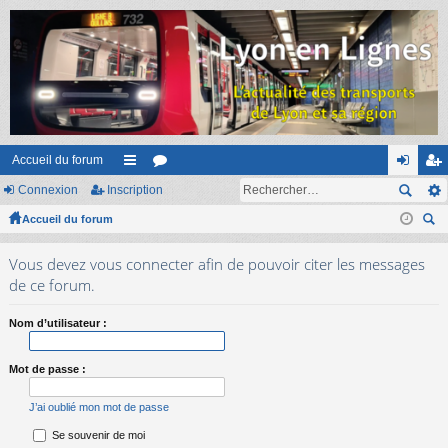
Accueil du forum
Connexion
Inscription
ac
or
on
ns
Accueil du forum
co
u
ne
cri
ec
ur
m
xi
pti
Vous devez vous connecter afin de pouvoir citer les messages
her
ci
s
on
on
de ce forum.
ch
er
s
Nom d’utilisateur :
Mot de passe :
J’ai oublié mon mot de passe
Se souvenir de moi