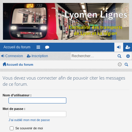
Accueil du forum
Connexion
Inscription
ac
or
on
ns
Accueil du forum
co
u
ne
cri
ec
ur
m
xi
pti
Vous devez vous connecter afin de pouvoir citer les messages
her
ci
s
on
on
de ce forum.
ch
er
s
Nom d’utilisateur :
Mot de passe :
J’ai oublié mon mot de passe
Se souvenir de moi