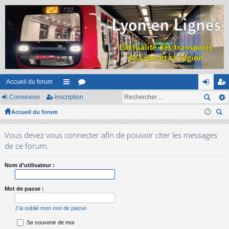
Accueil du forum
Connexion
Inscription
ac
or
on
ns
Accueil du forum
co
u
ne
cri
ec
ur
m
xi
pti
Vous devez vous connecter afin de pouvoir citer les messages
her
ci
s
on
on
de ce forum.
ch
er
s
Nom d’utilisateur :
Mot de passe :
J’ai oublié mon mot de passe
Se souvenir de moi