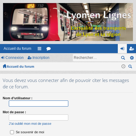
Accueil du forum
Connexion
Inscription
ac
or
on
ns
Accueil du forum
co
u
ne
cri
ec
ur
m
xi
pti
Vous devez vous connecter afin de pouvoir citer les messages
her
ci
s
on
on
de ce forum.
ch
er
s
Nom d’utilisateur :
Mot de passe :
J’ai oublié mon mot de passe
Se souvenir de moi