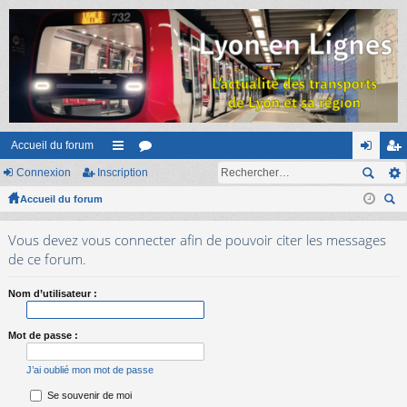
Accueil du forum
Connexion
Inscription
ac
or
on
ns
Accueil du forum
co
u
ne
cri
ec
ur
m
xi
pti
Vous devez vous connecter afin de pouvoir citer les messages
her
ci
s
on
on
de ce forum.
ch
er
s
Nom d’utilisateur :
Mot de passe :
J’ai oublié mon mot de passe
Se souvenir de moi