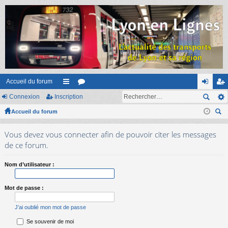
Accueil du forum
Connexion
Inscription
ac
or
on
ns
Accueil du forum
co
u
ne
cri
ec
ur
m
xi
pti
Vous devez vous connecter afin de pouvoir citer les messages
her
ci
s
on
on
de ce forum.
ch
er
s
Nom d’utilisateur :
Mot de passe :
J’ai oublié mon mot de passe
Se souvenir de moi