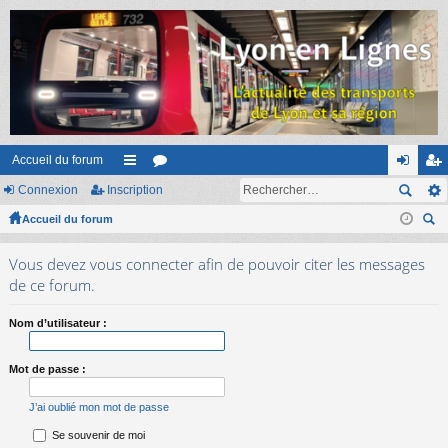
Accueil du forum
Connexion
Inscription
ac
or
on
ns
Accueil du forum
co
u
ne
cri
ec
ur
m
xi
pti
Vous devez vous connecter afin de pouvoir citer les messages
her
ci
s
on
on
de ce forum.
ch
er
s
Nom d’utilisateur :
Mot de passe :
J’ai oublié mon mot de passe
Se souvenir de moi