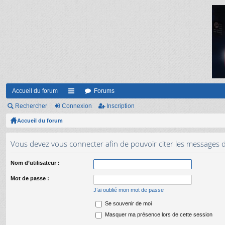
Accueil du forum
Forums
Rechercher
Connexion
ac
Inscription
Accueil du forum
co
ur
Vous devez vous connecter afin de pouvoir citer les messages 
ci
Nom d’utilisateur :
s
Mot de passe :
J’ai oublié mon mot de passe
Se souvenir de moi
Masquer ma présence lors de cette session