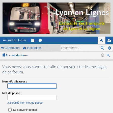
Accueil du forum
Connexion
Inscription
ac
or
on
ns
Accueil du forum
co
u
ne
cri
ec
ur
m
xi
pti
Vous devez vous connecter afin de pouvoir citer les messages
her
ci
s
on
on
de ce forum.
ch
er
s
Nom d’utilisateur :
Mot de passe :
J’ai oublié mon mot de passe
Se souvenir de moi