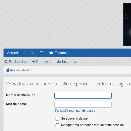
Accueil du forum
Forums
Rechercher
Connexion
ac
Inscription
Accueil du forum
co
ur
Vous devez vous connecter afin de pouvoir citer les messages 
ci
Nom d’utilisateur :
s
Mot de passe :
J’ai oublié mon mot de passe
Se souvenir de moi
Masquer ma présence lors de cette session