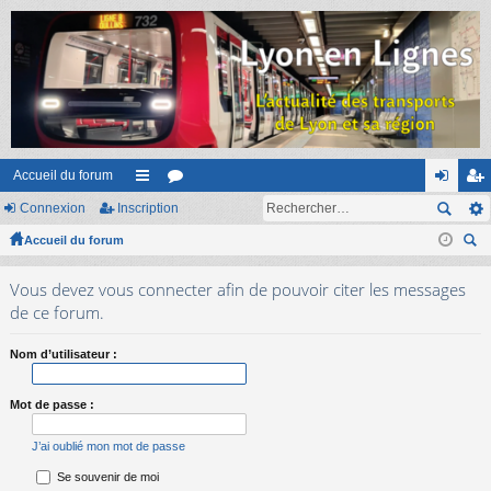
Accueil du forum
Connexion
Inscription
ac
or
on
ns
Accueil du forum
co
u
ne
cri
ec
ur
m
xi
pti
Vous devez vous connecter afin de pouvoir citer les messages
her
ci
s
on
on
de ce forum.
ch
er
s
Nom d’utilisateur :
Mot de passe :
J’ai oublié mon mot de passe
Se souvenir de moi