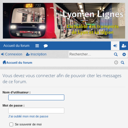
Accueil du forum
Connexion
Inscription
ac
or
on
ns
Accueil du forum
co
u
ne
cri
ec
ur
m
xi
pti
Vous devez vous connecter afin de pouvoir citer les messages
her
ci
s
on
on
de ce forum.
ch
er
s
Nom d’utilisateur :
Mot de passe :
J’ai oublié mon mot de passe
Se souvenir de moi