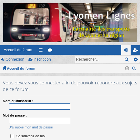
Accueil du forum
Connexion
Inscription
ac
or
on
ns
Accueil du forum
co
u
ne
cri
ec
ur
m
xi
pti
Vous devez vous connecter afin de pouvoir répondre aux sujets
her
ci
s
on
on
de ce forum.
ch
er
s
Nom d’utilisateur :
Mot de passe :
J’ai oublié mon mot de passe
Se souvenir de moi