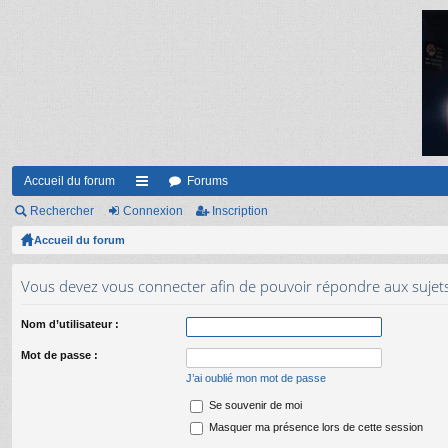
Accueil du forum
Forums
Rechercher
Connexion
ac
Inscription
Accueil du forum
co
ur
Vous devez vous connecter afin de pouvoir répondre aux sujet
ci
Nom d’utilisateur :
s
Mot de passe :
J’ai oublié mon mot de passe
Se souvenir de moi
Masquer ma présence lors de cette session