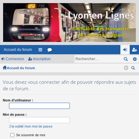
Accueil du forum
Connexion
Inscription
ac
or
on
ns
Accueil du forum
co
u
ne
cri
ec
ur
m
xi
pti
Vous devez vous connecter afin de pouvoir répondre aux sujets
her
ci
s
on
on
de ce forum.
ch
er
s
Nom d’utilisateur :
Mot de passe :
J’ai oublié mon mot de passe
Se souvenir de moi