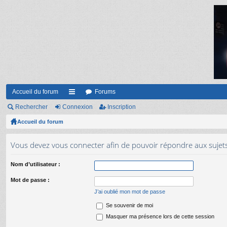
Accueil du forum
Forums
Rechercher
Connexion
ac
Inscription
Accueil du forum
co
ur
Vous devez vous connecter afin de pouvoir répondre aux sujet
ci
Nom d’utilisateur :
s
Mot de passe :
J’ai oublié mon mot de passe
Se souvenir de moi
Masquer ma présence lors de cette session