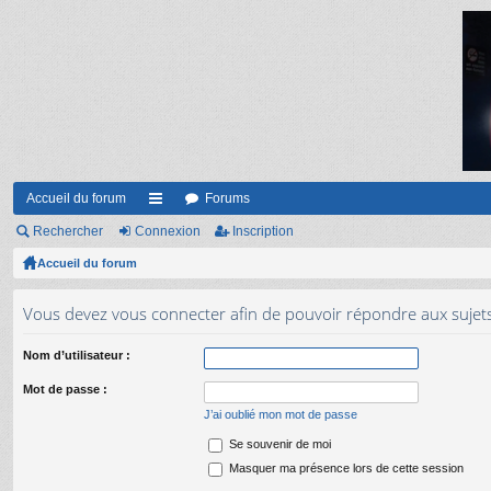
Accueil du forum
Forums
Rechercher
Connexion
ac
Inscription
Accueil du forum
co
ur
Vous devez vous connecter afin de pouvoir répondre aux sujet
ci
Nom d’utilisateur :
s
Mot de passe :
J’ai oublié mon mot de passe
Se souvenir de moi
Masquer ma présence lors de cette session