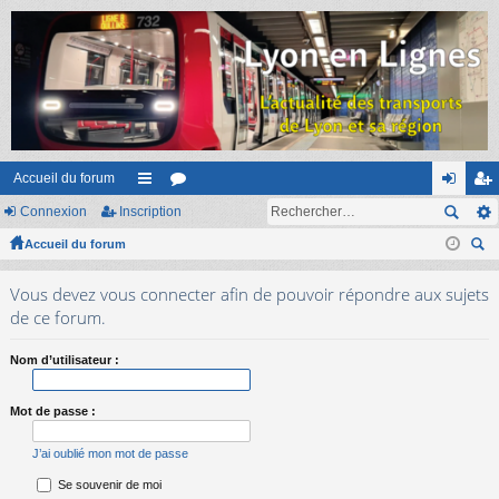
Accueil du forum
Connexion
Inscription
ac
or
on
ns
Accueil du forum
co
u
ne
cri
ec
ur
m
xi
pti
Vous devez vous connecter afin de pouvoir répondre aux sujets
her
ci
s
on
on
de ce forum.
ch
er
s
Nom d’utilisateur :
Mot de passe :
J’ai oublié mon mot de passe
Se souvenir de moi