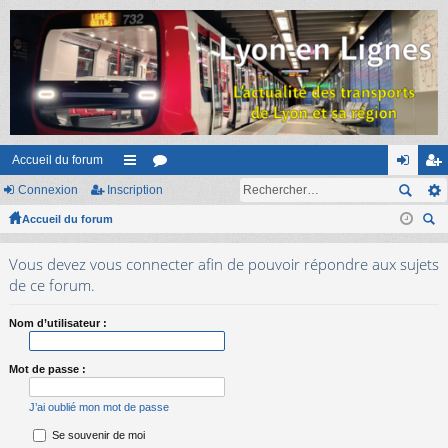
Accueil du forum
Connexion
Inscription
ac
or
on
ns
Accueil du forum
co
u
ne
cri
ec
ur
m
xi
pti
Vous devez vous connecter afin de pouvoir répondre aux sujets
her
ci
s
on
on
de ce forum.
ch
er
s
Nom d’utilisateur :
Mot de passe :
J’ai oublié mon mot de passe
Se souvenir de moi