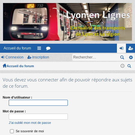
Accueil du forum
Connexion
Inscription
ac
or
on
ns
Accueil du forum
co
u
ne
cri
ec
ur
m
xi
pti
Vous devez vous connecter afin de pouvoir répondre aux sujets
her
ci
s
on
on
de ce forum.
ch
er
s
Nom d’utilisateur :
Mot de passe :
J’ai oublié mon mot de passe
Se souvenir de moi