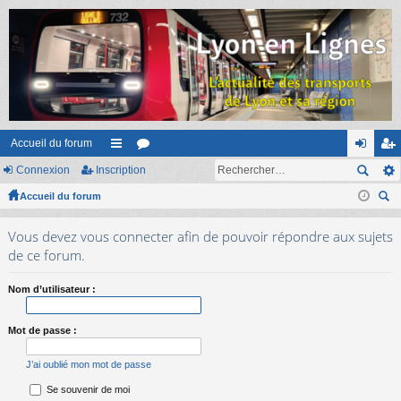
Accueil du forum
Connexion
Inscription
ac
or
on
ns
Accueil du forum
co
u
ne
cri
ec
ur
m
xi
pti
Vous devez vous connecter afin de pouvoir répondre aux sujets
her
ci
s
on
on
de ce forum.
ch
er
s
Nom d’utilisateur :
Mot de passe :
J’ai oublié mon mot de passe
Se souvenir de moi