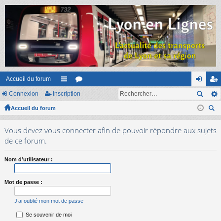
Accueil du forum
Connexion
Inscription
ac
or
on
ns
Accueil du forum
co
u
ne
cri
ec
ur
m
xi
pti
Vous devez vous connecter afin de pouvoir répondre aux sujets
her
ci
s
on
on
de ce forum.
ch
er
s
Nom d’utilisateur :
Mot de passe :
J’ai oublié mon mot de passe
Se souvenir de moi