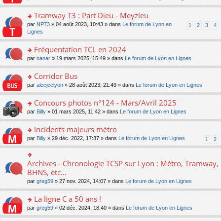
er
c
s
n
u
n
le
e
a
s
s
Tramway T3 : Part Dieu - Meyzieu
o
m
nt
g
ult
ré
n
e
o
par
NP73
» 04 août 2023, 10:43 » dans
Le forum de Lyon en
1
2
3
4
e
er
c
lu
s
n
Lignes
n
le
e
le
s
s
o
m
nt
pl
a
ult
Fréquentation TCL en 2024
n
e
u
g
er
lu
s
s
o
par
nanar
» 19 mars 2025, 15:49 » dans
Le forum de Lyon en Lignes
e
le
le
s
ré
n
n
m
pl
a
c
s
Corridor Bus
o
e
u
g
e
ult
n
s
s
o
par
alecjcclyon
» 28 août 2023, 21:49 » dans
Le forum de Lyon en Lignes
e
nt
er
lu
s
ré
n
n
le
le
a
c
s
Concours photos n°124 - Mars/Avril 2025
o
m
pl
g
e
ult
n
e
u
o
par
Billy
» 01 mars 2025, 11:42 » dans
Le forum de Lyon en Lignes
e
nt
er
lu
s
s
n
n
le
le
s
ré
s
Incidents majeurs métro
o
m
pl
a
c
ult
n
e
u
o
par
Billy
» 29 déc. 2022, 17:37 » dans
Le forum de Lyon en Lignes
1
2
g
e
er
lu
s
s
n
e
nt
le
le
s
ré
s
n
m
pl
a
c
ult
Archives - Chronologie TCSP sur Lyon : Métro, Tramway,
o
o
e
u
g
e
er
n
n
BHNS, etc...
s
s
e
nt
le
lu
s
s
ré
n
par
greg59
» 27 nov. 2024, 14:07 » dans
Le forum de Lyon en Lignes
m
le
ult
a
c
o
e
pl
er
g
e
n
La ligne C a 50 ans !
s
u
le
e
nt
lu
s
s
m
n
o
par
greg59
» 02 déc. 2024, 18:40 » dans
Le forum de Lyon en Lignes
le
a
ré
e
o
n
pl
g