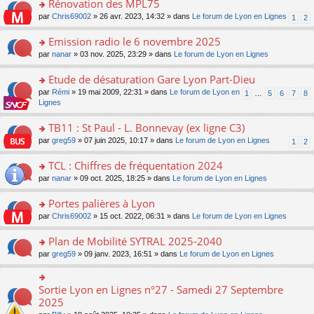
Rénovation des MPL75
n
e
s
e
er
lu
s
ré
o
par
Chris69002
» 26 avr. 2023, 14:32 » dans
Le forum de Lyon en Lignes
1
2
n
le
le
s
c
n
o
m
pl
a
e
s
Emission radio le 6 novembre 2025
n
e
u
g
nt
ult
lu
s
s
o
par
nanar
» 03 nov. 2025, 23:29 » dans
Le forum de Lyon en Lignes
e
er
le
s
ré
n
n
le
pl
a
c
s
Etude de désaturation Gare Lyon Part-Dieu
o
m
u
g
e
ult
n
e
s
o
par
Rémi
» 19 mai 2009, 22:31 » dans
Le forum de Lyon en
1
…
5
6
7
8
e
nt
er
lu
s
ré
n
Lignes
n
le
le
s
c
s
o
m
pl
a
e
ult
TB11 : St Paul - L. Bonnevay (ex ligne C3)
n
e
u
g
nt
er
lu
s
s
o
par
greg59
» 07 juin 2025, 10:17 » dans
Le forum de Lyon en Lignes
1
2
e
le
le
s
ré
n
n
m
pl
a
c
s
TCL : Chiffres de fréquentation 2024
o
e
u
g
e
ult
n
s
s
o
par
nanar
» 09 oct. 2025, 18:25 » dans
Le forum de Lyon en Lignes
e
nt
er
lu
s
ré
n
n
le
le
a
c
s
Portes palières à Lyon
o
m
pl
g
e
ult
n
e
u
o
par
Chris69002
» 15 oct. 2022, 06:31 » dans
Le forum de Lyon en Lignes
e
nt
er
lu
s
s
n
n
le
le
s
ré
s
Plan de Mobilité SYTRAL 2025-2040
o
m
pl
a
c
ult
n
e
u
o
par
greg59
» 09 janv. 2023, 16:51 » dans
Le forum de Lyon en Lignes
g
e
er
lu
s
s
n
e
nt
le
le
s
ré
s
n
m
pl
a
c
ult
Sortie Lyon en Lignes n°27 - Samedi 27 Septembre
o
o
e
u
g
e
er
n
n
2025
s
s
e
nt
le
lu
s
s
ré