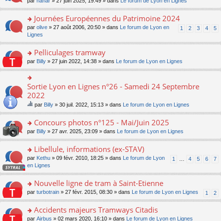
pl
o
par
nanar
» 27 juin 2025, 19:49 » dans
Le forum de Lyon en Lignes
g
c
er
n
s
u
n
e
e
le
lu
s
s
s
Journées Européennes du Patrimoine 2024
n
nt
m
le
a
ré
ult
o
e
pl
o
par
olive
» 27 août 2006, 20:50 » dans
Le forum de Lyon en
1
2
3
4
5
g
c
er
n
s
u
n
Lignes
e
e
le
lu
s
s
s
n
nt
m
le
a
ré
ult
Pelliculages tramway
o
e
pl
g
c
er
n
s
u
o
par
Billy
» 27 juin 2022, 14:38 » dans
Le forum de Lyon en Lignes
e
e
le
lu
s
s
n
n
nt
m
le
a
ré
s
o
e
pl
g
c
ult
Sortie Lyon en Lignes n°26 - Samedi 24 Septembre
n
o
s
u
e
e
er
lu
n
2022
s
s
n
nt
le
le
s
a
ré
o
par
Billy
» 30 juil. 2022, 15:13 » dans
Le forum de Lyon en Lignes
m
pl
ult
g
c
n
e
e
u
er
e
e
lu
su
s
Concours photos n°125 - Mai/Juin 2025
s
le
n
nt
le
jet
s
ré
m
o
o
par
Billy
» 27 avr. 2025, 23:09 » dans
Le forum de Lyon en Lignes
pl
co
a
c
e
n
n
u
nti
g
e
s
lu
s
Libellule, informations (ex-STAV)
s
en
e
nt
s
le
ult
ré
t
n
o
par
Kethu
» 09 févr. 2010, 18:25 » dans
Le forum de Lyon
1
…
4
5
6
7
a
pl
er
c
un
o
n
en Lignes
g
u
le
e
so
n
s
e
s
m
nt
nd
lu
ult
Nouvelle ligne de tram à Saint-Etienne
n
ré
e
ag
le
er
o
c
s
o
par
turbotrain
» 27 févr. 2015, 08:30 » dans
Le forum de Lyon en Lignes
e.
1
2
pl
le
n
e
s
n
u
m
lu
nt
a
s
Accidents majeurs Tramways Citadis
s
e
le
g
ult
ré
s
o
par
Airbus
» 02 mars 2020, 16:10 » dans
Le forum de Lyon en Lignes
pl
e