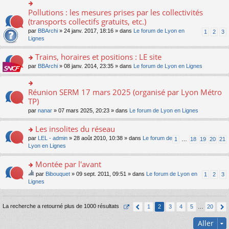
c
s
n
s
u
e
e
s
lu
ult
Pollutions : les mesures prises par les collectivités
o
s
n
nt
a
le
er
n
(transports collectifs gratuits, etc.)
ré
o
g
pl
le
s
c
n
par
BBArchi
» 24 janv. 2017, 18:16 » dans
Le forum de Lyon en
e
1
2
3
u
m
ult
e
lu
Lignes
n
s
e
er
nt
le
o
ré
s
le
pl
n
Trains, horaires et positions : LE site
c
s
m
u
lu
e
a
e
o
par
BBArchi
» 08 janv. 2014, 23:35 » dans
Le forum de Lyon en Lignes
s
le
nt
g
s
n
ré
pl
e
s
s
c
u
n
a
ult
Réunion SERM 17 mars 2025 (organisé par Lyon Métro
e
o
s
o
g
er
nt
n
TP)
ré
n
e
le
s
c
lu
par
nanar
» 07 mars 2025, 20:23 » dans
Le forum de Lyon en Lignes
n
m
ult
e
le
o
e
er
nt
pl
n
Les insolites du réseau
s
le
u
lu
s
m
o
par
LEL - admin
» 28 août 2010, 10:38 » dans
Le forum de
1
…
18
19
20
21
s
le
a
e
n
Lyon en Lignes
ré
pl
g
s
s
c
u
e
s
ult
Montée par l'avant
e
s
n
a
er
nt
ré
o
o
par
Bibouquet
» 09 sept. 2011, 09:51 » dans
Le forum de Lyon en
1
2
3
g
le
c
n
n
e
Lignes
e
m
e
lu
s
su
n
e
nt
le
ult
jet
o
s
pl
er
co
La recherche a retourné plus de 1000 résultats
n
1
2
3
4
5
…
20
s
u
le
nti
lu
a
s
m
en
Aller
le
g
ré
e
t