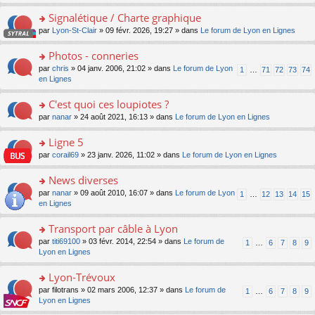
s
ult
Signalétique / Charte graphique
er
o
par
Lyon-St-Clair
» 09 févr. 2026, 19:27 » dans
Le forum de Lyon en Lignes
le
n
m
s
Photos - conneries
e
ult
s
o
par
chris
» 04 janv. 2006, 21:02 » dans
Le forum de Lyon
1
…
71
72
73
74
er
s
n
en Lignes
le
a
s
m
g
ult
C'est quoi ces loupiotes ?
e
e
er
s
o
par
nanar
» 24 août 2021, 16:13 » dans
Le forum de Lyon en Lignes
n
le
s
n
o
m
a
s
Ligne 5
n
e
g
ult
lu
s
o
par
corail69
» 23 janv. 2026, 11:02 » dans
Le forum de Lyon en Lignes
e
er
le
s
n
n
le
pl
a
s
News diverses
o
m
u
g
ult
n
e
s
o
par
nanar
» 09 août 2010, 16:07 » dans
Le forum de Lyon
1
…
12
13
14
15
e
er
lu
s
ré
n
en Lignes
n
le
le
s
c
s
o
m
pl
a
e
ult
Transport par câble à Lyon
n
e
u
g
nt
er
lu
s
s
o
par
titi69100
» 03 févr. 2014, 22:54 » dans
Le forum de
1
…
6
7
8
9
e
le
le
s
ré
n
Lyon en Lignes
n
m
pl
a
c
s
o
e
u
g
e
ult
Lyon-Trévoux
n
s
s
e
nt
er
lu
s
ré
o
par
filotrans
» 02 mars 2006, 12:37 » dans
Le forum de
1
…
6
7
8
9
n
le
le
a
c
n
Lyon en Lignes
o
m
pl
g
e
s
n