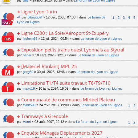
n
par
Billy
» 19 août 2025, 10:35 » dans
Le forum de Lyon en Lignes
m
le
ult
a
c
o
e
pl
er
g
e
n
Ligne Lyon-Turin
s
u
le
e
nt
lu
s
s
m
n
o
par
Bibouquet
» 12 déc. 2005, 07:33 » dans
Le forum de
1
2
3
4
5
le
a
ré
e
o
n
e
Lyon en Lignes
pl
g
c
s
n
s
su
u
e
e
s
lu
ult
jet
Ligne C200 : La Soie/Aéroport St-Exupéry
s
n
nt
a
le
er
co
ré
o
o
par
hichem69
» 12 juil. 2024, 00:54 » dans
Le forum de Lyon en Lignes
g
pl
le
nti
c
n
n
e
u
m
en
e
lu
s
Exposition petits trains ouest Lyonnais au Stytral
n
s
e
t
nt
le
ult
o
ré
s
un
o
par
nanar
» 18 sept. 2025, 12:13 » dans
Le forum de Lyon en Lignes
pl
er
n
c
s
so
n
u
le
lu
e
a
nd
s
[Matériel Roulant] MPL 25
s
m
le
nt
g
ag
ult
ré
e
o
par
greg59
» 30 juil. 2025, 13:46 » dans
Le forum de Lyon en Lignes
pl
e
e.
er
c
s
n
u
n
le
e
s
s
s
o
Limitations T1/T4 suite travaux T6/T9/T10
m
nt
a
ult
ré
n
e
o
par
maxc19
» 10 janv. 2024, 19:09 » dans
Le forum de Lyon en Lignes
g
er
c
lu
s
n
e
le
e
le
s
s
Communauté de communes Miribel Plateau
n
m
nt
pl
a
ult
o
e
u
o
par
thib8500
» 24 févr. 2010, 19:00 » dans
Le forum de Lyon en Lignes
1
2
g
er
n
s
s
n
e
le
lu
s
ré
s
Tramways à Grenoble
n
m
le
a
c
ult
o
e
pl
o
par
Henri
» 08 août 2007, 22:12 » dans
Le forum de Lyon en Lignes
1
2
g
e
er
n
s
u
n
e
nt
le
lu
s
s
s
Enquête Ménages Déplacements 2027
n
m
le
a
ré
ult
o
e