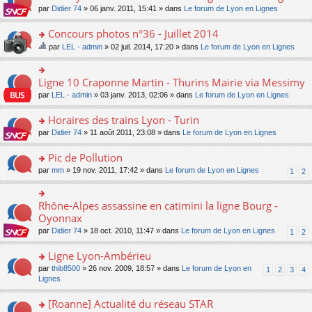
a
ré
ult
o
e
pl
o
par
Didier 74
» 06 janv. 2011, 15:41 » dans
Le forum de Lyon en Lignes
g
c
er
n
s
u
n
e
e
le
lu
s
s
s
Concours photos n°36 - Juillet 2014
n
nt
m
le
a
ré
ult
o
e
pl
o
par
LEL - admin
» 02 juil. 2014, 17:20 » dans
Le forum de Lyon en Lignes
g
c
er
n
s
u
n
e
e
e
le
lu
s
s
s
su
n
nt
m
le
a
ré
ult
jet
o
Ligne 10 Craponne Martin - Thurins Mairie via Messimy
e
o
pl
g
c
er
co
n
s
n
u
par
LEL - admin
» 03 janv. 2013, 02:06 » dans
Le forum de Lyon en Lignes
e
e
le
nti
lu
s
s
s
n
nt
m
en
le
a
ult
ré
o
Horaires des trains Lyon - Turin
e
t
pl
g
er
c
n
s
un
u
o
par
Didier 74
» 11 août 2011, 23:08 » dans
Le forum de Lyon en Lignes
e
le
e
lu
s
so
s
n
n
m
nt
le
a
nd
ré
s
o
e
Pic de Pollution
pl
g
ag
c
ult
n
s
u
o
par
mm
» 19 nov. 2011, 17:42 » dans
Le forum de Lyon en Lignes
e
e.
1
2
e
er
lu
s
s
n
n
nt
le
le
a
ré
s
o
m
pl
g
c
ult
n
Rhône-Alpes assassine en catimini la ligne Bourg -
o
e
u
e
e
er
lu
n
Oyonnax
s
s
n
nt
le
le
s
s
ré
o
par
Didier 74
» 18 oct. 2010, 11:47 » dans
Le forum de Lyon en Lignes
1
2
m
pl
ult
a
c
n
e
u
er
g
e
lu
Ligne Lyon-Ambérieu
s
s
le
e
nt
le
s
ré
m
n
o
par
thib8500
» 26 nov. 2009, 18:57 » dans
Le forum de Lyon en
pl
1
2
3
4
a
c
e
o
n
Lignes
u
g
e
s
n
s
s
e
nt
s
lu
ult
ré
[Roanne] Actualité du réseau STAR
n
a
le
er
c