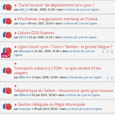
o
le
pl
a
c
s
"Carte horaire" de déplacement vers Lyon ?
n
m
u
g
e
ult
lu
e
s
o
par
phili_b
» 06 déc. 2009, 15:28 » dans
Le forum de Lyon en Lignes
e
nt
er
le
s
ré
n
n
le
pl
s
c
s
Prochaines inaugurations tramway en France
o
m
u
a
e
ult
n
e
s
o
par
large
» 08 nov. 2007, 16:43 » dans
Le forum de Lyon en Lignes
g
nt
er
lu
s
ré
n
e
le
le
s
c
s
Liaison CDG-Express
n
m
pl
a
e
ult
o
e
u
o
par
NP73
» 01 juil. 2008, 14:19 » dans
Le forum de Lyon en Lignes
g
nt
er
n
s
s
n
e
le
lu
s
ré
s
Ligne Corail Lyon / Tours / Nantes : la grosse fatigue ?
n
m
le
a
c
ult
o
e
pl
o
par
Bibouquet
» 21 déc. 2006, 19:48 » dans
Le forum de Lyon en
1
2
3
g
e
er
n
s
u
n
Lignes
e
nt
le
lu
s
s
s
n
m
le
a
ré
ult
o
e
pl
g
c
er
Transports urbains à LYON : ce que veulent (?) les
n
o
s
u
e
e
le
lu
n
usagers
s
s
n
nt
m
le
s
a
ré
o
par
BBArchi
» 14 janv. 2008, 14:59 » dans
Le forum de Lyon en Lignes
1
2
e
pl
ult
g
c
n
s
u
er
e
e
lu
s
s
le
n
nt
le
Téléphérique du Salève : réouverture après gros travaux
a
o
ré
m
o
pl
g
n
c
e
n
par
BBArchi
» 02 juin 2014, 18:36 » dans
Le forum de Lyon en Lignes
u
e
s
e
s
lu
s
n
ult
nt
s
le
Gestion déléguée ou Régie Municipale
ré
o
er
a
pl
c
n
o
par
fcancalon
» 09 juin 2014, 09:01 » dans
Le forum de Lyon en Lignes
le
g
u
e
lu
n
m
e
s