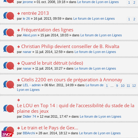
o
o
par
jerome
» 01 oct. 2008, 19:18 » dans
Le forum de Lyon en Lignes
1
2
g
pl
le
e
n
n
e
u
m
nt
lu
s
rentrée 2013
n
s
e
le
ult
o
ré
s
o
par
le 26
» 16 juil. 2013, 09:59 » dans
Le forum de Lyon en Lignes
1
2
pl
er
n
c
s
n
u
le
lu
e
a
s
Fréquentation des lignes
s
m
le
nt
g
ult
ré
e
o
par
AlexLyon
» 15 juin 2014, 18:03 » dans
Le forum de Lyon en Lignes
pl
e
er
c
s
n
u
n
le
e
s
s
s
Christian Philip devient conseiller de B. Rivalta
o
m
nt
a
ult
ré
n
e
o
par
nanar
» 11 juil. 2014, 12:59 » dans
Le forum de Lyon en Lignes
g
er
c
lu
s
n
e
le
e
le
s
s
Quand le bruit détruit (video)
n
m
nt
pl
a
ult
o
e
u
o
par
nanar
» 11 juil. 2014, 10:27 » dans
Le forum de Lyon en Lignes
g
er
n
s
s
n
e
le
lu
s
ré
s
Citelis 2200 en cours de préparation à Annonay
n
m
le
a
c
ult
o
e
pl
o
par
LEL - admin
» 06 févr. 2011, 14:09 » dans
Le forum de
1
…
9
10
11
12
g
e
er
n
s
u
n
Lyon en Lignes
e
nt
le
lu
s
s
s
n
m
le
a
ré
ult
o
e
pl
g
c
er
Le LOU en Top 14 : quid de l'accessibilité du stade de la
n
o
s
u
e
e
le
lu
n
plaine des jeux
s
s
n
nt
m
le
s
a
ré
o
par
Didier 74
» 12 mai 2011, 17:47 » dans
Le forum de Lyon en Lignes
e
pl
ult
g
c
n
s
u
er
e
e
lu
Le train et le Pays de Gex...
s
s
le
n
nt
le
a
ré
m
o
o
par
BBArchi
» 28 avr. 2014, 18:12 » dans
Le forum de Lyon en Lignes
pl
g
c
e
n
n