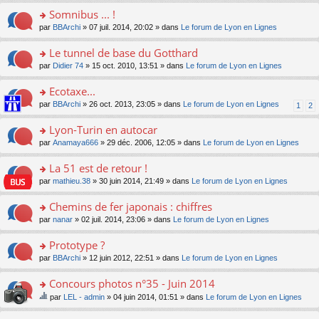
u
e
e
s
lu
s
Somnibus ... !
s
n
nt
s
le
ult
ré
o
o
par
BBArchi
» 07 juil. 2014, 20:02 » dans
Le forum de Lyon en Lignes
a
pl
er
c
n
n
g
u
le
e
lu
s
Le tunnel de base du Gotthard
e
s
m
nt
le
ult
n
ré
e
o
par
Didier 74
» 15 oct. 2010, 13:51 » dans
Le forum de Lyon en Lignes
pl
er
o
c
s
n
u
le
n
e
s
s
Ecotaxe...
s
m
lu
nt
a
ult
ré
e
o
par
BBArchi
» 26 oct. 2013, 23:05 » dans
Le forum de Lyon en Lignes
le
1
2
g
er
c
s
n
pl
e
le
e
s
s
u
Lyon-Turin en autocar
n
m
nt
a
ult
s
o
e
o
par
Anamaya666
» 29 déc. 2006, 12:05 » dans
Le forum de Lyon en Lignes
g
er
ré
n
s
n
e
le
c
lu
s
s
La 51 est de retour !
n
m
e
le
a
ult
o
e
nt
pl
o
par
mathieu.38
» 30 juin 2014, 21:49 » dans
Le forum de Lyon en Lignes
g
er
n
s
u
n
e
le
lu
s
s
s
Chemins de fer japonais : chiffres
n
m
le
a
ré
ult
o
e
pl
o
par
nanar
» 02 juil. 2014, 23:06 » dans
Le forum de Lyon en Lignes
g
c
er
n
s
u
n
e
e
le
lu
s
s
s
Prototype ?
n
nt
m
le
a
ré
ult
o
e
pl
o
par
BBArchi
» 12 juin 2012, 22:51 » dans
Le forum de Lyon en Lignes
g
c
er
n
s
u
n
e
e
le
lu
s
s
s
Concours photos n°35 - Juin 2014
n
nt
m
le
a
ré
ult
o
e
pl
o
par
LEL - admin
» 04 juin 2014, 01:51 » dans
Le forum de Lyon en Lignes
g
c
er
n
s
u
n
e
e
e
le
lu
s
s
s
su