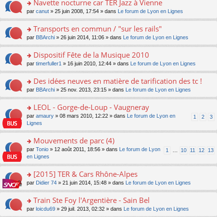
n
Navette nocturne car TER Jazz à Vienne
nt
m
le
a
ré
ult
jet
o
e
pl
o
par
canut
» 25 juin 2008, 17:54 » dans
Le forum de Lyon en Lignes
g
c
er
co
n
s
u
n
e
e
le
nti
lu
s
s
s
n
Transports en commun / "sur les rails"
nt
m
en
le
a
ré
ult
o
e
t
pl
o
par
BBArchi
» 26 juin 2014, 11:06 » dans
Le forum de Lyon en Lignes
g
c
er
n
s
un
u
n
e
e
le
lu
s
so
s
s
n
Dispositif Fête de la Musique 2010
nt
m
le
a
nd
ré
ult
o
e
pl
o
par
timerfuller1
» 16 juin 2010, 12:44 » dans
Le forum de Lyon en Lignes
g
ag
c
er
n
s
u
n
e
e.
e
le
lu
s
s
s
n
Des idées neuves en matière de tarification des tc !
nt
m
le
a
ré
ult
o
e
pl
o
par
BBArchi
» 25 nov. 2013, 23:15 » dans
Le forum de Lyon en Lignes
g
c
er
n
s
u
n
e
e
le
lu
s
s
s
LEOL - Gorge-de-Loup - Vaugneray
n
nt
m
le
a
ré
ult
o
e
pl
o
par
amaury
» 08 mars 2010, 12:22 » dans
Le forum de Lyon en
1
2
3
g
c
er
n
s
u
n
Lignes
e
e
le
lu
s
s
s
n
nt
m
le
a
ré
ult
Mouvements de parc (4)
o
e
pl
g
c
er
n
s
u
o
par
Tonio
» 12 août 2011, 18:56 » dans
Le forum de Lyon
1
…
10
11
12
13
e
e
le
lu
s
s
n
en Lignes
n
nt
m
le
a
ré
s
o
e
pl
g
c
ult
[2015] TER & Cars Rhône-Alpes
n
s
u
e
e
er
lu
s
s
o
par
Didier 74
» 21 juin 2014, 15:48 » dans
Le forum de Lyon en Lignes
n
nt
le
le
a
ré
n
o
m
pl
g
c
s
Train Ste Foy l'Argentière - Sain Bel
n
e
u
e
e
ult
lu
s
s
o
par
loicdu69
» 29 juil. 2013, 02:32 » dans
Le forum de Lyon en Lignes
n
nt
er
le
s
ré
n