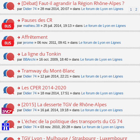
s
[Débat] Faut-il agrandir la Région Rhône-Alpes ?
ult
o
par
Didier 74
» 28 mai 2014, 20:07 » dans
Le forum de Lyon en Lignes
1
2
er
n
le
s
Pauses des CR
m
ult
e
o
par
mathieu.38
» 25 juil. 2014, 19:13 » dans
Le forum de Lyon en Lignes
er
s
n
le
s
s
Affrêtement
m
a
ult
e
o
par
jerome
» 06 nov. 2011, 09:41 » dans
Le forum de Lyon en Lignes
g
er
s
n
e
le
s
s
La ligne du Tonkin
n
m
a
ult
o
e
o
par
BBArchi
» 16 oct. 2009, 18:40 » dans
Le forum de Lyon en Lignes
g
er
n
s
n
e
le
lu
s
s
Tramway du Mont-Blanc
n
m
le
a
ult
o
e
pl
o
par
Didier 74
» 12 juin 2014, 22:21 » dans
Le forum de Lyon en Lignes
g
er
n
s
u
n
e
le
lu
s
s
s
Les CPER 2014-2020
n
m
le
a
ré
ult
o
e
pl
o
par
Didier 74
» 18 mai 2014, 17:51 » dans
Le forum de Lyon en Lignes
g
c
er
n
s
u
n
e
e
le
lu
s
s
s
[2015] La desserte TGV de Rhône-Alpes
n
nt
m
le
a
ré
ult
o
e
pl
o
par
Didier 74
» 16 juil. 2014, 19:18 » dans
Le forum de Lyon en Lignes
g
c
er
n
s
u
n
e
e
le
lu
s
s
s
L'échec de la politique des transports du CG 74
n
nt
m
le
a
ré
ult
o
e
pl
o
par
Didier 74
» 03 nov. 2010, 20:28 » dans
Le forum de Lyon en Lignes
g
c
er
n
s
u
n
e
e
le
lu
s
s
s
TGV Lyon - Mulhouse / Strasbourg - Luxembourg
n
nt
m
le