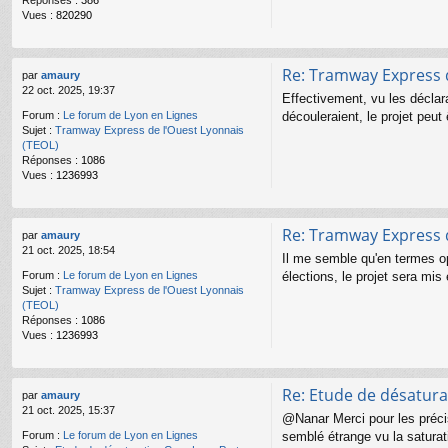
Réponses :
386
Vues :
820290
Re: Tramway Express d
par
amaury
22 oct. 2025, 19:37
Effectivement, vu les déclar
découleraient, le projet peut
Forum :
Le forum de Lyon en Lignes
Sujet :
Tramway Express de l'Ouest Lyonnais
(TEOL)
Réponses :
1086
Vues :
1236993
Re: Tramway Express d
par
amaury
21 oct. 2025, 18:54
Il me semble qu'en termes op
élections, le projet sera mi
Forum :
Le forum de Lyon en Lignes
Sujet :
Tramway Express de l'Ouest Lyonnais
(TEOL)
Réponses :
1086
Vues :
1236993
Re: Etude de désatura
par
amaury
21 oct. 2025, 15:37
@Nanar Merci pour les précisi
semblé étrange vu la saturati
Forum :
Le forum de Lyon en Lignes