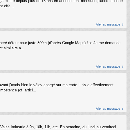
ça existe depuis plus de 15 ans en abonnement mensuel (d'abord sous le
 effe...
Aller au message
 un sacré détour pour juste 300m (d'après Google Maps) ! :o Je me demande
 similaire a...
Aller au message
ant j’avais bien le vélov chargé sur ma carte Il n'y a effectivement
pétence (cf. articl...
Aller au message
e Vaise Industrie à 9h, 10h, 11h, etc. En semaine, du lundi au vendredi