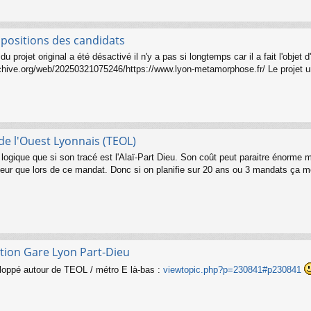
opositions des candidats
u projet original a été désactivé il n'y a pas si longtemps car il a fait l'objet
archive.org/web/20250321075246/https://www.lyon-metamorphose.fr/ Le projet u
e l'Ouest Lyonnais (TEOL)
ogique que si son tracé est l'Alaï-Part Dieu. Son coût peut paraitre énorme ma
eur que lors de ce mandat. Donc si on planifie sur 20 ans ou 3 mandats ça me
tion Gare Lyon Part-Dieu
eloppé autour de TEOL / métro E là-bas :
viewtopic.php?p=230841#p230841