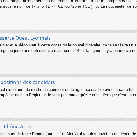
 dommage, uniquement les détenteurs d'un billet. Je ne te comprends pas : 
 sous le nom de T-libr S TER+TCL (ou "zone TCL") ! :o La nouveauté, ce sont
sserte Ouest Lyonnais
dernier et ai découvert à cette occasion le nouvel itinéraire. ça faisait faire
arge ou juste une coïncidence mais sur la 14, à Taffignon, il y a un mouvement
opositions des candidats
chniquement de rendre uniquement cette ligne accessible avec la carte tcl, av
empêche mais la Région ne le veut pas parce qu'elle considère que c'est sa com
 en Rhône-Alpes
es jours de toute l'année (sauf le 1er Mai ?), il y a des navettes au départ d