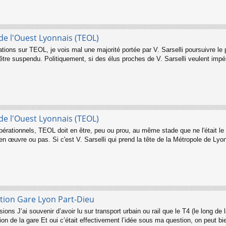
e l'Ouest Lyonnais (TEOL)
ations sur TEOL, je vois mal une majorité portée par V. Sarselli poursuivre 
 être suspendu. Politiquement, si des élus proches de V. Sarselli veulent impé
e l'Ouest Lyonnais (TEOL)
érationnels, TEOL doit en être, peu ou prou, au même stade que ne l'était l
s en œuvre ou pas. Si c'est V. Sarselli qui prend la tête de la Métropole de Ly
tion Gare Lyon Part-Dieu
ons J’ai souvenir d’avoir lu sur transport urbain ou rail que le T4 (le long de
on de la gare Et oui c’était effectivement l’idée sous ma question, on peut bien