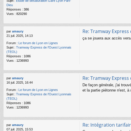
Sujet :
Etude de désaturation Gare Lyon Part-
Dieu
Réponses :
386
Vues :
820290
Re: Tramway Express d
par
amaury
21 juil. 2025, 14:13
ça se jouera aux accès vers/
Forum :
Le forum de Lyon en Lignes
Sujet :
Tramway Express de l'Ouest Lyonnais
(TEOL)
Réponses :
1086
Vues :
1236993
Re: Tramway Express d
par
amaury
16 juil. 2025, 16:44
De façon générale, j'ai trou
et la partie piétonne n'est,
Forum :
Le forum de Lyon en Lignes
Sujet :
Tramway Express de l'Ouest Lyonnais
(TEOL)
Réponses :
1086
Vues :
1236993
Re: Intégration tarifa
par
amaury
07 juil. 2025, 15:53