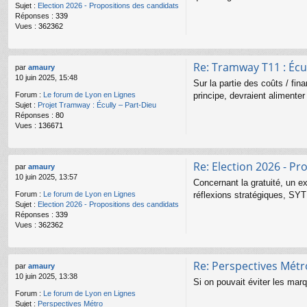
Sujet :
Election 2026 - Propositions des candidats
Réponses :
339
Vues :
362362
Re: Tramway T11 : Écul
par
amaury
10 juin 2025, 15:48
Sur la partie des coûts / fi
principe, devraient alimenter
Forum :
Le forum de Lyon en Lignes
Sujet :
Projet Tramway : Écully – Part-Dieu
Réponses :
80
Vues :
136671
Re: Election 2026 - Pr
par
amaury
10 juin 2025, 13:57
Concernant la gratuité, un e
réflexions stratégiques, SYT
Forum :
Le forum de Lyon en Lignes
Sujet :
Election 2026 - Propositions des candidats
Réponses :
339
Vues :
362362
Re: Perspectives Métr
par
amaury
10 juin 2025, 13:38
Si on pouvait éviter les marq
Forum :
Le forum de Lyon en Lignes
Sujet :
Perspectives Métro