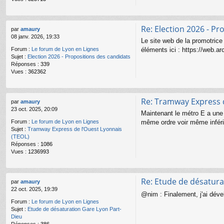
Re: Election 2026 - Pr
par
amaury
08 janv. 2026, 19:33
Le site web de la promotrice d
éléments ici : https://web.
Forum :
Le forum de Lyon en Lignes
Sujet :
Election 2026 - Propositions des candidats
Réponses :
339
Vues :
362362
Re: Tramway Express d
par
amaury
23 oct. 2025, 20:09
Maintenant le métro E a une l
même ordre voir même inféri
Forum :
Le forum de Lyon en Lignes
Sujet :
Tramway Express de l'Ouest Lyonnais
(TEOL)
Réponses :
1086
Vues :
1236993
Re: Etude de désatura
par
amaury
22 oct. 2025, 19:39
@nim : Finalement, j'ai dév
Forum :
Le forum de Lyon en Lignes
Sujet :
Etude de désaturation Gare Lyon Part-
Dieu