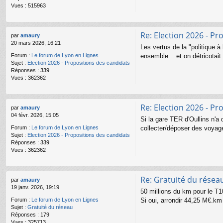
Vues :
515963
Re: Election 2026 - Pr
par
amaury
20 mars 2026, 16:21
Les vertus de la "politique 
ensemble... et on détricotai
Forum :
Le forum de Lyon en Lignes
Sujet :
Election 2026 - Propositions des candidats
Réponses :
339
Vues :
362362
Re: Election 2026 - Pr
par
amaury
04 févr. 2026, 15:05
Si la gare TER d'Oullins n'a
collecter/déposer des voyageu
Forum :
Le forum de Lyon en Lignes
Sujet :
Election 2026 - Propositions des candidats
Réponses :
339
Vues :
362362
Re: Gratuité du résea
par
amaury
19 janv. 2026, 19:19
50 millions du km pour le T1
Si oui, arrondir 44,25 M€.km
Forum :
Le forum de Lyon en Lignes
Sujet :
Gratuité du réseau
Réponses :
179
Vues :
325713