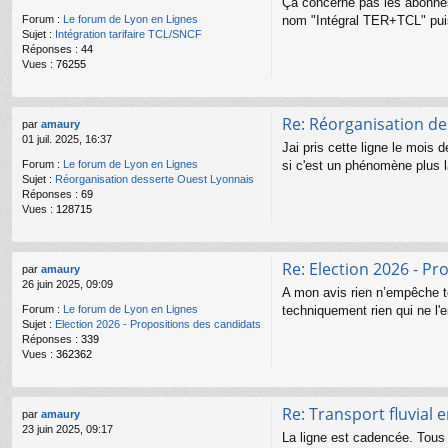
Ça concerne pas les abonnés
nom "Intégral TER+TCL" puis
Forum :
Le forum de Lyon en Lignes
Sujet :
Intégration tarifaire TCL/SNCF
Réponses :
44
Vues :
76255
Re: Réorganisation de
par
amaury
01 juil. 2025, 16:37
Jai pris cette ligne le mois 
si c'est un phénomène plus l
Forum :
Le forum de Lyon en Lignes
Sujet :
Réorganisation desserte Ouest Lyonnais
Réponses :
69
Vues :
128715
Re: Election 2026 - Pr
par
amaury
26 juin 2025, 09:09
A mon avis rien n’empêche te
techniquement rien qui ne l'
Forum :
Le forum de Lyon en Lignes
Sujet :
Election 2026 - Propositions des candidats
Réponses :
339
Vues :
362362
Re: Transport fluvial
par
amaury
23 juin 2025, 09:17
La ligne est cadencée. Tous l