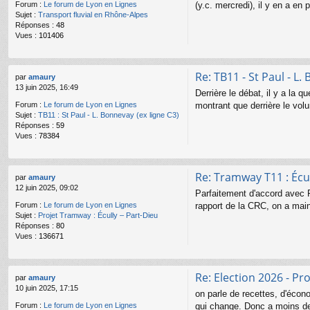
(y.c. mercredi), il y en a en 
Forum :
Le forum de Lyon en Lignes
Sujet :
Transport fluvial en Rhône-Alpes
Réponses :
48
Vues :
101406
Re: TB11 - St Paul - L.
par
amaury
13 juin 2025, 16:49
Derrière le débat, il y a la 
montrant que derrière le vol
Forum :
Le forum de Lyon en Lignes
Sujet :
TB11 : St Paul - L. Bonnevay (ex ligne C3)
Réponses :
59
Vues :
78384
Re: Tramway T11 : Écul
par
amaury
12 juin 2025, 09:02
Parfaitement d'accord avec 
rapport de la CRC, on a main
Forum :
Le forum de Lyon en Lignes
Sujet :
Projet Tramway : Écully – Part-Dieu
Réponses :
80
Vues :
136671
Re: Election 2026 - Pr
par
amaury
10 juin 2025, 17:15
on parle de recettes, d'écono
qui change. Donc a moins de 
Forum :
Le forum de Lyon en Lignes