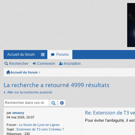
Accueil du forum
Forums
Rechercher
Connexion
ac
Inscription
Accueil du forum
co
ur
La recherche a retourné 4999 résultats
ci
Aller sur la recherche avancée
s
Re: Extension de T3 v
par
amaury
04 mai 2026, 16:07
Pour éviter l'ambiguïté, il e
Forum :
Le forum de Lyon en Lignes
Sujet :
Extension de T3 vers Crémieu ?
Réponses :
232