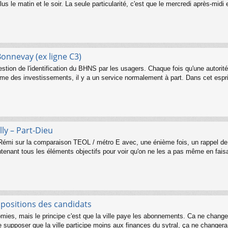
plus le matin et le soir. La seule particularité, c'est que le mercredi après-midi 
 Bonnevay (ex ligne C3)
question de l'identification du BHNS par les usagers. Chaque fois qu'une autorit
ume des investissements, il y a un service normalement à part. Dans cet espri
ly – Part-Dieu
Rémi sur la comparaison TEOL / métro E avec, une énième fois, un rappel de l
tenant tous les éléments objectifs pour voir qu'on ne les a pas même en faisa
opositions des candidats
mies, mais le principe c'est que la ville paye les abonnements. Ca ne changera
supposer que la ville participe moins aux finances du sytral, ça ne changera 