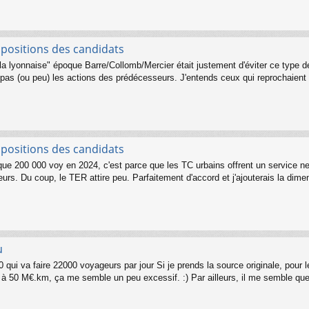
opositions des candidats
à la lyonnaise" époque Barre/Collomb/Mercier était justement d'éviter ce type
t pas (ou peu) les actions des prédécesseurs. J'entends ceux qui reprochaient 
opositions des candidats
 que 200 000 voy en 2024, c'est parce que les TC urbains offrent un service n
rs. Du coup, le TER attire peu. Parfaitement d'accord et j'ajouterais la dimensi
u
0 qui va faire 22000 voyageurs par jour Si je prends la source originale, pou
 à 50 M€.km, ça me semble un peu excessif. :) Par ailleurs, il me semble que l