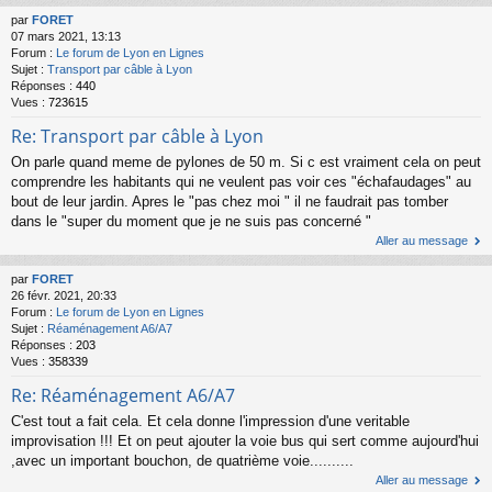
par
FORET
07 mars 2021, 13:13
Forum :
Le forum de Lyon en Lignes
Sujet :
Transport par câble à Lyon
Réponses :
440
Vues :
723615
Re: Transport par câble à Lyon
On parle quand meme de pylones de 50 m. Si c est vraiment cela on peut
comprendre les habitants qui ne veulent pas voir ces "échafaudages" au
bout de leur jardin. Apres le "pas chez moi " il ne faudrait pas tomber
dans le "super du moment que je ne suis pas concerné "
Aller au message
par
FORET
26 févr. 2021, 20:33
Forum :
Le forum de Lyon en Lignes
Sujet :
Réaménagement A6/A7
Réponses :
203
Vues :
358339
Re: Réaménagement A6/A7
C'est tout a fait cela. Et cela donne l'impression d'une veritable
improvisation !!! Et on peut ajouter la voie bus qui sert comme aujourd'hui
,avec un important bouchon, de quatrième voie..........
Aller au message