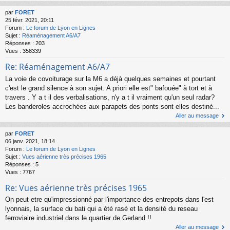
par
FORET
25 févr. 2021, 20:11
Forum :
Le forum de Lyon en Lignes
Sujet :
Réaménagement A6/A7
Réponses :
203
Vues :
358339
Re: Réaménagement A6/A7
La voie de covoiturage sur la M6 a déjà quelques semaines et pourtant
c'est le grand silence à son sujet. A priori elle est" bafouée" à tort et à
travers . Y a t il des verbalisations, n'y a t il vraiment qu'un seul radar?
Les banderoles accrochées aux parapets des ponts sont elles destiné...
Aller au message
par
FORET
06 janv. 2021, 18:14
Forum :
Le forum de Lyon en Lignes
Sujet :
Vues aérienne très précises 1965
Réponses :
5
Vues :
7767
Re: Vues aérienne très précises 1965
On peut etre qu'impressionné par l'importance des entrepots dans l'est
lyonnais, la surface du bati qui a été rasé et la densité du reseau
ferroviaire industriel dans le quartier de Gerland !!
Aller au message