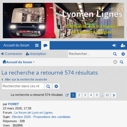
Accueil du forum
Connexion
Inscription
ac
or
on
ns
Accueil du forum
co
u
ne
cri
ec
La recherche a retourné 574 résultats
ur
m
xi
pti
her
ci
s
on
on
Aller sur la recherche avancée
ch
er
s
La recherche a retourné 574 résultats
1
2
3
4
5
…
12
par
FORET
23 mars 2026, 17:39
Forum :
Le forum de Lyon en Lignes
Sujet :
Election 2026 - Propositions des candidats
Réponses :
339
Vues :
362866