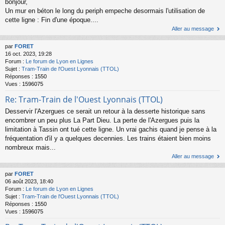
bonjour,
Un mur en béton le long du periph empeche desormais l'utilisation de
cette ligne : Fin d'une époque....
Aller au message
par
FORET
16 oct. 2023, 19:28
Forum :
Le forum de Lyon en Lignes
Sujet :
Tram-Train de l'Ouest Lyonnais (TTOL)
Réponses :
1550
Vues :
1596075
Re: Tram-Train de l'Ouest Lyonnais (TTOL)
Desservir l'Azergues ce serait un retour à la desserte historique sans
encombrer un peu plus La Part Dieu. La perte de l'Azergues puis la
limitation à Tassin ont tué cette ligne. Un vrai gachis quand je pense à la
fréquentation d'il y a quelques decennies. Les trains étaient bien moins
nombreux mais...
Aller au message
par
FORET
06 août 2023, 18:40
Forum :
Le forum de Lyon en Lignes
Sujet :
Tram-Train de l'Ouest Lyonnais (TTOL)
Réponses :
1550
Vues :
1596075