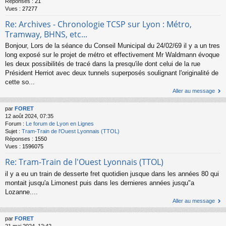
Réponses :
21
Vues :
27277
Re: Archives - Chronologie TCSP sur Lyon : Métro,
Tramway, BHNS, etc...
Bonjour, Lors de la séance du Conseil Municipal du 24/02/69 il y a un tres
long exposé sur le projet de métro et effectivement Mr Waldmann évoque
les deux possibilités de tracé dans la presqu'ile dont celui de la rue
Président Herriot avec deux tunnels superposés soulignant l'originalité de
cette so...
Aller au message
par
FORET
12 août 2024, 07:35
Forum :
Le forum de Lyon en Lignes
Sujet :
Tram-Train de l'Ouest Lyonnais (TTOL)
Réponses :
1550
Vues :
1596075
Re: Tram-Train de l'Ouest Lyonnais (TTOL)
il y a eu un train de desserte fret quotidien jusque dans les années 80 qui
montait jusqu'a Limonest puis dans les dernieres années jusqu"a
Lozanne....
Aller au message
par
FORET