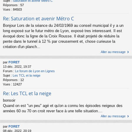
Sujet :
Saturation et avenir Métro C
Réponses :
57
Vues :
84503
Re: Saturation et avenir Métro C
Bonjour Lors de la séance du 24/02/1969 au conseil municipal il y a un
long exposé sur le futur métro de Lyon, exposé tres interessant. Il est
évoqué donc la ligne de la Croix Rousse. Il était projeté de réduire la
pente dans le tunnel à 12 % par creusement et, chose curieuse la
création d'un planch...
Aller au message
par
FORET
13 déc. 2022, 19:37
Forum :
Le forum de Lyon en Lignes
Sujet :
Les TCL et la neige
Réponses :
12
Vues :
12427
Re: Les TCL et la neige
bonsoir
Quand on est "un peu" agé et qu'on a connu les épisodes neigeux des
années 60 ou 70 on croit rever face à une telle situation....
Aller au message
par
FORET
08 déc. 2022, 20:19