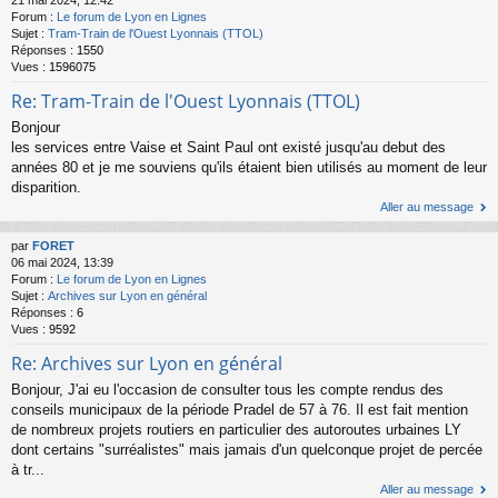
21 mai 2024, 12:42
Forum :
Le forum de Lyon en Lignes
Sujet :
Tram-Train de l'Ouest Lyonnais (TTOL)
Réponses :
1550
Vues :
1596075
Re: Tram-Train de l'Ouest Lyonnais (TTOL)
Bonjour
les services entre Vaise et Saint Paul ont existé jusqu'au debut des
années 80 et je me souviens qu'ils étaient bien utilisés au moment de leur
disparition.
Aller au message
par
FORET
06 mai 2024, 13:39
Forum :
Le forum de Lyon en Lignes
Sujet :
Archives sur Lyon en général
Réponses :
6
Vues :
9592
Re: Archives sur Lyon en général
Bonjour, J'ai eu l'occasion de consulter tous les compte rendus des
conseils municipaux de la période Pradel de 57 à 76. Il est fait mention
de nombreux projets routiers en particulier des autoroutes urbaines LY
dont certains "surréalistes" mais jamais d'un quelconque projet de percée
à tr...
Aller au message