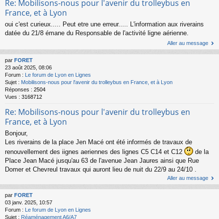
Re: Mobilisons-nous pour l'avenir du trolleybus en
France, et à Lyon
oui c'est curieux..... Peut etre une erreur..... L'information aux riverains
datée du 21/8 émane du Responsable de l'activité ligne aérienne.
Aller au message
par
FORET
23 août 2025, 08:06
Forum :
Le forum de Lyon en Lignes
Sujet :
Mobilisons-nous pour l'avenir du trolleybus en France, et à Lyon
Réponses :
2504
Vues :
3168712
Re: Mobilisons-nous pour l'avenir du trolleybus en
France, et à Lyon
Bonjour,
Les riverains de la place Jen Macé ont été informés de travaux de
renouvellement des iignes aeriennes des lignes C5 C14 et C12
de la
Place Jean Macé jusqu'au 63 de l'avenue Jean Jaures ainsi que Rue
Domer et Chevreul travaux qui auront lieu de nuit du 22/9 au 24/10 .
Aller au message
par
FORET
03 janv. 2025, 10:57
Forum :
Le forum de Lyon en Lignes
Sujet :
Réaménagement A6/A7