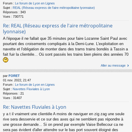
Forum :
Le forum de Lyon en Lignes
Sujet :
REAL (Réseau express de l'aire métropolitaine lyonnaise)
Réponses :
343
Vues :
730771
Re: REAL (Réseau express de l'aire métropolitaine
lyonnaise)
A l'époque il ne fallait que 35 minutes pour faire Lozanne Saint Paul avec
pourtant des croisements compliqués à la Demi-Lune. L'exploitation en
navette et l'obligation de monter dans des trams trains bondés à Tassin a
fait fuir la clientèle... Où sont passés les trains bien pleins des années 70
Aller au message
par
FORET
01 nov. 2022, 21:47
Forum :
Le forum de Lyon en Lignes
Sujet :
Navettes Fluviales à Lyon
Réponses :
21
Vues :
31407
Re: Navettes Fluviales à Lyon
y a t il vraiment une clientèle A moins de naviguer en zig zag une seule
rive sera desservie et ce sur des axes qui ne semblent pas répondre à
une grosse demande... Si on prend par exemple Vaise Bellecour ca ne
sera pas évident d'aller attendre sur le bas port souvent éloigné des