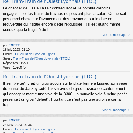
Re: Tram-Train de l'Ouest Lyonnais (TTOL)
Le chantier de Lissieu a l'air conséquent vu le nombre d'engins
engagés.....et les trains de travaux ne peuvent plus circuler.. On ne sait
pas grand chose sur l'avancement des travaux et sur la date de
réouverture qui risque encore d'etre repoussée !!! Il est quand meme
curieux que la fragilité de l...
Aller au message
par
FORET
18 juil. 2023, 21:19
Forum :
Le forum de Lyon en Lignes
Sujet :
Tram-Train de l'Ouest Lyonnais (TTOL)
Réponses :
1550
Vues :
1596075
Re: Tram-Train de l'Ouest Lyonnais (TTOL)
Il semble qu'il y ait un gros soucis sur la plate forme à Lissieu au niveau
du tunnel de Janzey coté Tassin avec de gros travaux de confortement
qui engagent meme une voie de la D306. La nouvelle voie à peine posée
présentait un gros "défaut". Pourtant ce n'est pas une surprise car la
frag...
Aller au message
par
FORET
24 janv. 2023, 09:38
Forum :
Le forum de Lyon en Lignes