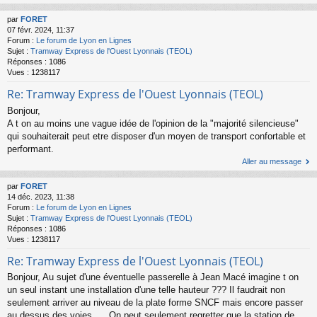
par
FORET
07 févr. 2024, 11:37
Forum :
Le forum de Lyon en Lignes
Sujet :
Tramway Express de l'Ouest Lyonnais (TEOL)
Réponses :
1086
Vues :
1238117
Re: Tramway Express de l'Ouest Lyonnais (TEOL)
Bonjour,
A t on au moins une vague idée de l'opinion de la "majorité silencieuse"
qui souhaiterait peut etre disposer d'un moyen de transport confortable et
performant.
Aller au message
par
FORET
14 déc. 2023, 11:38
Forum :
Le forum de Lyon en Lignes
Sujet :
Tramway Express de l'Ouest Lyonnais (TEOL)
Réponses :
1086
Vues :
1238117
Re: Tramway Express de l'Ouest Lyonnais (TEOL)
Bonjour, Au sujet d'une éventuelle passerelle à Jean Macé imagine t on
un seul instant une installation d'une telle hauteur ??? Il faudrait non
seulement arriver au niveau de la plate forme SNCF mais encore passer
au dessus des voies......On peut seulement regretter que la station de