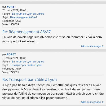
par
FORET
23 mars 2021, 18:43
Forum :
Le forum de Lyon en Lignes
Sujet :
Réaménagement A6/A7
Réponses :
203
Vues :
358339
Re: Réaménagement A6/A7
La voie de covoiturage sur M6 serait elle mise en "sommeil" ? Voilà deux
jours que tout est éteint....
Aller au message
par
FORET
16 mars 2021, 18:32
Forum :
Le forum de Lyon en Lignes
Sujet :
Transport par câble à Lyon
Réponses :
440
Vues :
723615
Re: Transport par câble à Lyon
Il n'y a pas besoin d'etre "riche" pour émettre quelques réticences à voir
des pylones de 50 m devant sa fenetre ou au bout de son jardin....Sans
prejuger de l'utilité de ce moyen de transport il était à prévoir que le critère
visuel de ces installations allait poser problème...
Aller au message