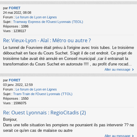
par
FORET
24 mai 2022, 08:08
Forum :
Le forum de Lyon en Lignes
Sujet :
Tramway Express de l'Ouest Lyonnais (TEOL)
Réponses :
1086
Vues :
1238117
Re: Vieux-Lyon - Alaï : Métro ou autre ?
Le tunnel de Fourviere était prévu à l'origine avec trois tubes. Le troisième
débouchait en face du Cours Suchet. S'agit il de cet endroit. Ce projet de
troisième tube avait été annulé en Conseil municipal ,car il entrainait la
transformation du Cours Suchet en autoroute !!!! , au profit d'une rocad...
Aller au message
par
FORET
03 janv. 2022, 12:59
Forum :
Le forum de Lyon en Lignes
Sujet :
Tram-Train de l'Ouest Lyonnais (TTOL)
Réponses :
1550
Vues :
1596075
Re: Ouest Lyonnais : RegioCitadis (2)
Bonjour,
Dans une telle situation les pompiers ne pourraient ils pas intervenir ?? ne
serait ce qu'en cas de malaise ou autre
Aller au message