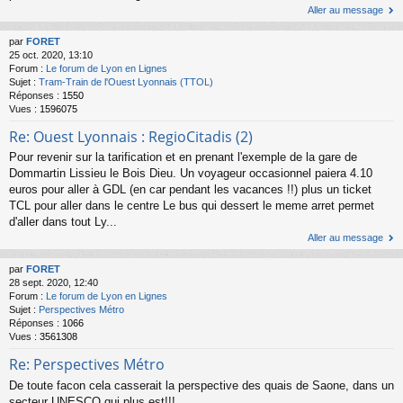
Aller au message
par
FORET
25 oct. 2020, 13:10
Forum :
Le forum de Lyon en Lignes
Sujet :
Tram-Train de l'Ouest Lyonnais (TTOL)
Réponses :
1550
Vues :
1596075
Re: Ouest Lyonnais : RegioCitadis (2)
Pour revenir sur la tarification et en prenant l'exemple de la gare de
Dommartin Lissieu le Bois Dieu. Un voyageur occasionnel paiera 4.10
euros pour aller à GDL (en car pendant les vacances !!) plus un ticket
TCL pour aller dans le centre Le bus qui dessert le meme arret permet
d'aller dans tout Ly...
Aller au message
par
FORET
28 sept. 2020, 12:40
Forum :
Le forum de Lyon en Lignes
Sujet :
Perspectives Métro
Réponses :
1066
Vues :
3561308
Re: Perspectives Métro
De toute facon cela casserait la perspective des quais de Saone, dans un
secteur UNESCO qui plus est!!!