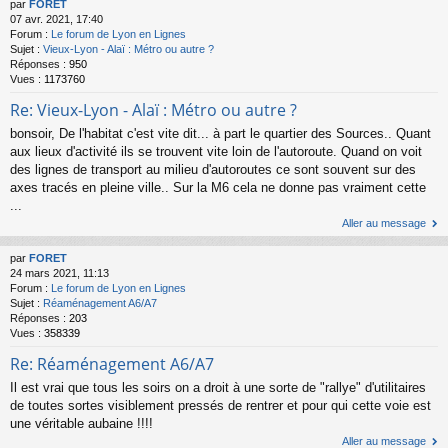
par
FORET
07 avr. 2021, 17:40
Forum :
Le forum de Lyon en Lignes
Sujet :
Vieux-Lyon - Alaï : Métro ou autre ?
Réponses :
950
Vues :
1173760
Re: Vieux-Lyon - Alaï : Métro ou autre ?
bonsoir, De l'habitat c'est vite dit... à part le quartier des Sources.. Quant
aux lieux d'activité ils se trouvent vite loin de l'autoroute. Quand on voit
des lignes de transport au milieu d'autoroutes ce sont souvent sur des
axes tracés en pleine ville.. Sur la M6 cela ne donne pas vraiment cette
...
Aller au message
par
FORET
24 mars 2021, 11:13
Forum :
Le forum de Lyon en Lignes
Sujet :
Réaménagement A6/A7
Réponses :
203
Vues :
358339
Re: Réaménagement A6/A7
Il est vrai que tous les soirs on a droit à une sorte de "rallye" d'utilitaires
de toutes sortes visiblement pressés de rentrer et pour qui cette voie est
une véritable aubaine !!!!
Aller au message