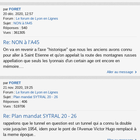
par
FORET
20 déc. 2020, 12:57
Forum :
Le forum de Lyon en Lignes
Sujet :
NON à l'A45
Réponses :
540
Vues :
361305
Re: NON à l'A45
On va en revenir a l'axe "historique" que nous les anciens avons connu
pour aller à Saint Etienne et qu'on appelait la route des montagnes russes
appellation que seuls les lyonnais d'un certain age ont encore en
mémoire....
Aller au message
par
FORET
21 nov. 2020, 19:25
Forum :
Le forum de Lyon en Lignes
Sujet :
Plan mandat SYTRAL 20 - 26
Réponses :
406
Vues :
519706
Re: Plan mandat SYTRAL 20 - 26
rappelons que le tunnel en question est un tunnel qui a connu la double
voie jusqu'en 1954, idem pour le pont de l'Avenue Victor Hugo remplacé à
la meme époque..
Aller au message