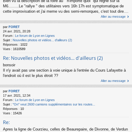
Bien vu la description de la foire au " n'importe quoi" qui règne sur la
M6.........Le "rallye " des utilitaires vers 16h 17h est symptomatique de
cette improvisation et j'ai meme vu des semi-remorques, c'est tout dire....
Aller au message
par
FORET
24 avr. 2021, 20:28
Forum :
Le forum de Lyon en Lignes
Sujet :
Nouvelles photos et vidéos... d'ailleurs (2)
Réponses :
1022
Vues :
1610589
Re: Nouvelles photos et vidéos... d'ailleurs (2)
bonsoir
Il n'y avait pas une section à voie unique à l'entrée du Cours Lafayette à
l'endroit où il est le plus étroit ??
Aller au message
par
FORET
17 avr. 2021, 12:34
Forum :
Le forum de Lyon en Lignes
Sujet :
"On" veut 2600 camions supplémentaires sur les routes...
Réponses :
10
Vues :
15426
Re:
Apres la ligne de Courzieu, celles de Beaurepaire, de Divonne, de Verdun