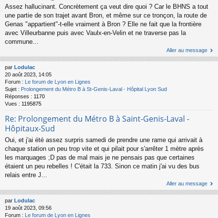
Assez hallucinant. Concrètement ça veut dire quoi ? Car le BHNS a tout
une partie de son trajet avant Bron, et même sur ce tronçon, la route de
Genas "appartient"-t-elle vraiment à Bron ? Elle ne fait que la frontière
avec Villeurbanne puis avec Vaulx-en-Velin et ne traverse pas la
commune...
Aller au message
par
Lodulac
20 août 2023, 14:05
Forum :
Le forum de Lyon en Lignes
Sujet :
Prolongement du Métro B à St-Genis-Laval - Hôpital Lyon Sud
Réponses :
1170
Vues :
1195875
Re: Prolongement du Métro B à Saint-Genis-Laval -
Hôpitaux-Sud
Oui, et j'ai été assez surpris samedi de prendre une rame qui arrivait à
chaque station un peu trop vite et qui pilait pour s'arrêter 1 mètre après
les marquages ;D pas de mal mais je ne pensais pas que certaines
étaient un peu rebelles ! C'était la 733. Sinon ce matin j'ai vu des bus
relais entre J...
Aller au message
par
Lodulac
19 août 2023, 09:56
Forum :
Le forum de Lyon en Lignes