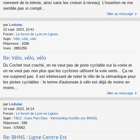
viennent de la trémie, ainsi sans les croiser à niveau). L'insertion ne me
semble pas si compli...
Aller au message
par
Lodulac
22 sept. 2023, 10:41
Forum :
Le forum de Lyon en Lignes
Sujet :
Vélo, vélo, vélo
Réponses :
1036
Vues :
2881255
Re: Vélo, vélo, vélo
Du Cochet tout craché, on ne veut pas de piste cyclable sur la voirie et
on ne veut pas non plus que les cyclistes utilisent la voie verte... Ça ne
me surprend pas. Il est intéressant de noter le rôle de la sémantique pour
les pistes cyclables : le terme d'autoroute à vélo est déjà de moins en
moins...
Aller au message
par
Lodulac
14 sept. 2023, 16:14
Forum :
Le forum de Lyon en Lignes
Sujet :
TB12 : Gare Part-Dieu - Kimmerling-Genêts (ex BHNS)
Réponses :
296
Vues :
570062
Re: BHNS : Ligne Centre Est