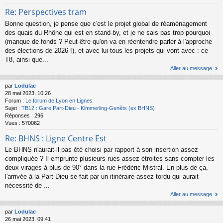
Re: Perspectives tram
Bonne question, je pense que c'est le projet global de réaménagement
des quais du Rhône qui est en stand-by, et je ne sais pas trop pourquoi
(manque de fonds ? Peut-être qu'on va en réentendre parler à l'approche
des élections de 2026 !), et avec lui tous les projets qui vont avec : ce
T8, ainsi que...
Aller au message
par
Lodulac
28 mai 2023, 10:26
Forum :
Le forum de Lyon en Lignes
Sujet :
TB12 : Gare Part-Dieu - Kimmerling-Genêts (ex BHNS)
Réponses :
296
Vues :
570062
Re: BHNS : Ligne Centre Est
Le BHNS n'aurait-il pas été choisi par rapport à son insertion assez
compliquée ? Il emprunte plusieurs rues assez étroites sans compter les
deux virages à plus de 90° dans la rue Frédéric Mistral. En plus de ça,
l'arrivée à la Part-Dieu se fait par un itinéraire assez tordu qui aurait
nécessité de ...
Aller au message
par
Lodulac
26 mai 2023, 09:41