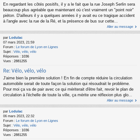
En regardant les côtés positifs, il y a le fait que la rue Joseph Serlin sera
beaucoup plus agréable que maintenant où c'est vraiment un "point noir"
piéton. D'ailleurs il y a quelques années il y avait eu ce tragique accident
à l'angle avec la rue de la Ré, et la présence de bus sur cette...
Aller au message
par
Lodulac
07 mars 2023, 21:59
Forum :
Le forum de Lyon en Lignes
Sujet :
Vélo, vélo, vélo
Réponses :
1036
Vues :
2881255
Re: Vélo, vélo, vélo
J'aime bien la première solution ! En fin de compte réduire la circulation
automobile serait de toute façon la solution qui résoudrait le problème.
Pour moi ça va de pair avec ce qui mériterait d'être fait, revoir le plan de
circulation à l'échelle de toute la ville, ça mérite une réflexion plus glo...
Aller au message
par
Lodulac
06 mars 2023, 22:32
Forum :
Le forum de Lyon en Lignes
Sujet :
Vélo, vélo, vélo
Réponses :
1036
Vues :
2881255