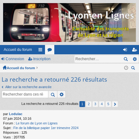
Accueil du forum
Connexion
Inscription
ac
or
on
ns
Accueil du forum
co
u
ne
cri
ec
La recherche a retourné 226 résultats
ur
m
xi
pti
her
ci
s
on
on
Aller sur la recherche avancée
ch
er
s
La recherche a retourné 226 résultats
1
2
3
4
5
par
Lodulac
07 juin 2024, 10:16
Forum :
Le forum de Lyon en Lignes
Sujet :
Fin de la billetique papier 1er trimestre 2024
Réponses :
125
Vues :
207705