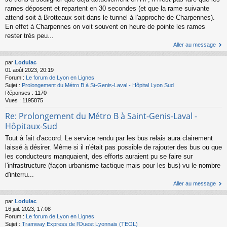
rames déposent et repartent en 30 secondes (et que la rame suivante
attend soit à Brotteaux soit dans le tunnel à l'approche de Charpennes).
En effet à Charpennes on voit souvent en heure de pointe les rames
rester très peu...
Aller au message
par
Lodulac
01 août 2023, 20:19
Forum :
Le forum de Lyon en Lignes
Sujet :
Prolongement du Métro B à St-Genis-Laval - Hôpital Lyon Sud
Réponses :
1170
Vues :
1195875
Re: Prolongement du Métro B à Saint-Genis-Laval -
Hôpitaux-Sud
Tout à fait d'accord. Le service rendu par les bus relais aura clairement
laissé à désirer. Même si il n'était pas possible de rajouter des bus ou que
les conducteurs manquaient, des efforts auraient pu se faire sur
l'infrastructure (façon urbanisme tactique mais pour les bus) vu le nombre
d'interru...
Aller au message
par
Lodulac
16 juil. 2023, 17:08
Forum :
Le forum de Lyon en Lignes
Sujet :
Tramway Express de l'Ouest Lyonnais (TEOL)