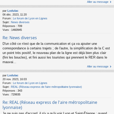
Aller au message
par
Lodulac
06 déc. 2023, 11:20
Forum :
Le forum de Lyon en Lignes
Sujet :
News diverses
Réponses :
709
Vues :
1460945
Re: News diverses
D'un côté ce n'est que de la communication et ça va ajouter une
correspondance à certains trajets ; de l'autre, la simplification de la C est
un point très positif, le nouveau plan de la ligne est déjà bien plus clair
(fini les boucles), et fini aussi les touristes qui prennent le RER dans le
mauvai...
Aller au message
par
Lodulac
20 nov. 2023, 16:03
Forum :
Le forum de Lyon en Lignes
Sujet :
REAL (Réseau express de l'aire métropolitaine lyonnaise)
Réponses :
343
Vues :
729935
Re: REAL (Réseau express de l'aire métropolitaine
lyonnaise)
Je ne suis pas d'accord, il n'y a qu'à voir Lyon et Saint-Étienne : quand