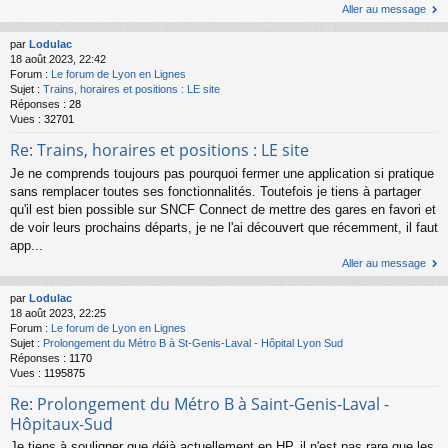
Aller au message
par
Lodulac
18 août 2023, 22:42
Forum :
Le forum de Lyon en Lignes
Sujet :
Trains, horaires et positions : LE site
Réponses :
28
Vues :
32701
Re: Trains, horaires et positions : LE site
Je ne comprends toujours pas pourquoi fermer une application si pratique
sans remplacer toutes ses fonctionnalités. Toutefois je tiens à partager
qu'il est bien possible sur SNCF Connect de mettre des gares en favori et
de voir leurs prochains départs, je ne l'ai découvert que récemment, il faut
app...
Aller au message
par
Lodulac
18 août 2023, 22:25
Forum :
Le forum de Lyon en Lignes
Sujet :
Prolongement du Métro B à St-Genis-Laval - Hôpital Lyon Sud
Réponses :
1170
Vues :
1195875
Re: Prolongement du Métro B à Saint-Genis-Laval -
Hôpitaux-Sud
Je tiens à souligner que déjà actuellement en HP, il n'est pas rare que les