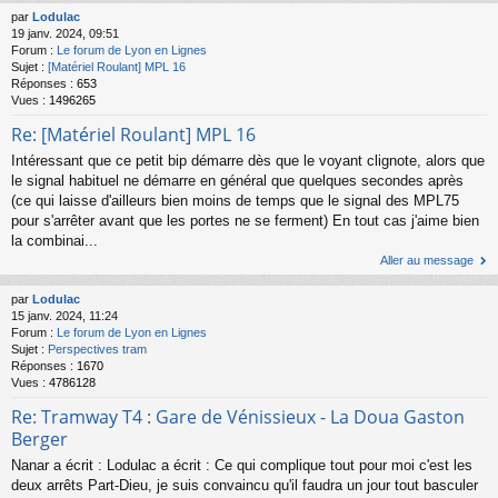
par
Lodulac
19 janv. 2024, 09:51
Forum :
Le forum de Lyon en Lignes
Sujet :
[Matériel Roulant] MPL 16
Réponses :
653
Vues :
1496265
Re: [Matériel Roulant] MPL 16
Intéressant que ce petit bip démarre dès que le voyant clignote, alors que
le signal habituel ne démarre en général que quelques secondes après
(ce qui laisse d'ailleurs bien moins de temps que le signal des MPL75
pour s'arrêter avant que les portes ne se ferment) En tout cas j'aime bien
la combinai...
Aller au message
par
Lodulac
15 janv. 2024, 11:24
Forum :
Le forum de Lyon en Lignes
Sujet :
Perspectives tram
Réponses :
1670
Vues :
4786128
Re: Tramway T4 : Gare de Vénissieux - La Doua Gaston
Berger
Nanar a écrit : Lodulac a écrit : Ce qui complique tout pour moi c'est les
deux arrêts Part-Dieu, je suis convaincu qu'il faudra un jour tout basculer