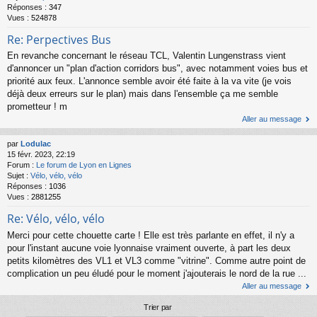
Réponses :
347
Vues :
524878
Re: Perpectives Bus
En revanche concernant le réseau TCL, Valentin Lungenstrass vient
d'annoncer un "plan d'action corridors bus", avec notamment voies bus et
priorité aux feux. L'annonce semble avoir été faite à la va vite (je vois
déjà deux erreurs sur le plan) mais dans l'ensemble ça me semble
prometteur ! m
Aller au message
par
Lodulac
15 févr. 2023, 22:19
Forum :
Le forum de Lyon en Lignes
Sujet :
Vélo, vélo, vélo
Réponses :
1036
Vues :
2881255
Re: Vélo, vélo, vélo
Merci pour cette chouette carte ! Elle est très parlante en effet, il n'y a
pour l'instant aucune voie lyonnaise vraiment ouverte, à part les deux
petits kilomètres des VL1 et VL3 comme "vitrine". Comme autre point de
complication un peu éludé pour le moment j'ajouterais le nord de la rue ...
Aller au message
Trier par