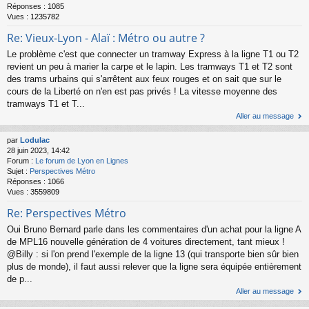
Réponses :
1085
Vues :
1235782
Re: Vieux-Lyon - Alaï : Métro ou autre ?
Le problème c'est que connecter un tramway Express à la ligne T1 ou T2
revient un peu à marier la carpe et le lapin. Les tramways T1 et T2 sont
des trams urbains qui s'arrêtent aux feux rouges et on sait que sur le
cours de la Liberté on n'en est pas privés ! La vitesse moyenne des
tramways T1 et T...
Aller au message
par
Lodulac
28 juin 2023, 14:42
Forum :
Le forum de Lyon en Lignes
Sujet :
Perspectives Métro
Réponses :
1066
Vues :
3559809
Re: Perspectives Métro
Oui Bruno Bernard parle dans les commentaires d'un achat pour la ligne A
de MPL16 nouvelle génération de 4 voitures directement, tant mieux !
@Billy : si l'on prend l'exemple de la ligne 13 (qui transporte bien sûr bien
plus de monde), il faut aussi relever que la ligne sera équipée entièrement
de p...
Aller au message