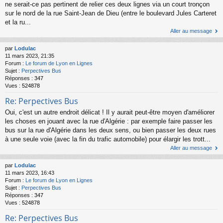
ne serait-ce pas pertinent de relier ces deux lignes via un court tronçon
sur le nord de la rue Saint-Jean de Dieu (entre le boulevard Jules Carteret
et la ru...
Aller au message
par
Lodulac
11 mars 2023, 21:35
Forum :
Le forum de Lyon en Lignes
Sujet :
Perpectives Bus
Réponses :
347
Vues :
524878
Re: Perpectives Bus
Oui, c'est un autre endroit délicat ! Il y aurait peut-être moyen d'améliorer
les choses en jouant avec la rue d'Algérie : par exemple faire passer les
bus sur la rue d'Algérie dans les deux sens, ou bien passer les deux rues
à une seule voie (avec la fin du trafic automobile) pour élargir les trott...
Aller au message
par
Lodulac
11 mars 2023, 16:43
Forum :
Le forum de Lyon en Lignes
Sujet :
Perpectives Bus
Réponses :
347
Vues :
524878
Re: Perpectives Bus