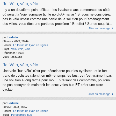
Re: Vélo, vélo, vélo
Il y a un deuxième point délicat : les livraisons aux commerces du côté
où serait la Voie lyonnaise (ici le nord) A+ nanar " Si vous ne considérez
pas le vélo urbain comme une partie de la solution pour l'aménagement
des villes, vous êtes une partie du problème " En effet ! Sur ce coup là...
Aller au message
par
Lodulac
06 mars 2023, 20:44
Forum :
Le forum de Lyon en Lignes
Sujet :
Vélo, vélo, vélo
Réponses :
1036
Vues :
2881255
Re: Vélo, vélo, vélo
Une voie "bus vélo" n'est pas sécurisante pour les cyclistes, et le fort
trafic de cyclistes ralentit en même temps les bus, ce n'est vraiment pas
une solution à long terme pour moi. En faisant des compromis, pourquoi
ne pas essayer de maintenir les deux voies bus ET créer une piste
cyclab...
Aller au message
par
Lodulac
20 févr. 2023, 18:57
Forum :
Le forum de Lyon en Lignes
Sujet :
Perpectives Bus