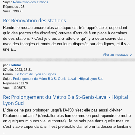
Sujet :
Rénovation des stations
Réponses :
26
Vues :
39036
Re: Rénovation des stations
Rendre le réseau encore plus artistique est très appréciable, cependant
quid des (certes très discrètes) œuvres d'arts déjà en place à certaines
de ces stations ? C'est je crois à Gratte-ciel qu'il y a cette œuvre d'art
avec des triangles et ronds de couleurs disposés sur des lignes, et il y a
une a...
Aller au message
par
Lodulac
07 déc. 2023, 13:31
Forum :
Le forum de Lyon en Lignes
Sujet :
Prolongement du Métro B à St-Genis-Laval - Hôpital Lyon Sud
Réponses :
1170
Vues :
1195875
Re: Prolongement du Métro B à St-Genis-Laval - Hôpital
Lyon Sud
L'idée de ne pas prolonger jusqu'à l'A450 n'est elle pas aussi d'éviter
l'étalement urbain ? (s'installer plus loin comme on peut rejoindre le métro
en quelques minutes via l'autoroute). Je ne sais pas dans quelle mesure
c'est viable cependant, si il est préférable d'améliorer la desserte lointaine
...