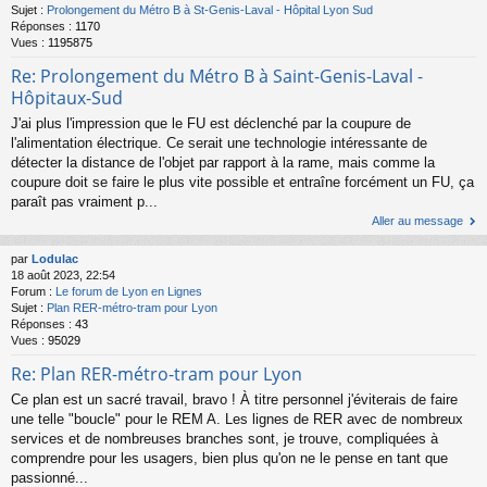
Sujet :
Prolongement du Métro B à St-Genis-Laval - Hôpital Lyon Sud
Réponses :
1170
Vues :
1195875
Re: Prolongement du Métro B à Saint-Genis-Laval -
Hôpitaux-Sud
J'ai plus l'impression que le FU est déclenché par la coupure de
l'alimentation électrique. Ce serait une technologie intéressante de
détecter la distance de l'objet par rapport à la rame, mais comme la
coupure doit se faire le plus vite possible et entraîne forcément un FU, ça
paraît pas vraiment p...
Aller au message
par
Lodulac
18 août 2023, 22:54
Forum :
Le forum de Lyon en Lignes
Sujet :
Plan RER-métro-tram pour Lyon
Réponses :
43
Vues :
95029
Re: Plan RER-métro-tram pour Lyon
Ce plan est un sacré travail, bravo ! À titre personnel j'éviterais de faire
une telle "boucle" pour le REM A. Les lignes de RER avec de nombreux
services et de nombreuses branches sont, je trouve, compliquées à
comprendre pour les usagers, bien plus qu'on ne le pense en tant que
passionné...