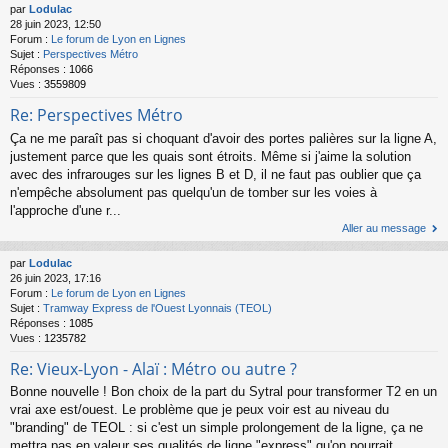
par
Lodulac
28 juin 2023, 12:50
Forum :
Le forum de Lyon en Lignes
Sujet :
Perspectives Métro
Réponses :
1066
Vues :
3559809
Re: Perspectives Métro
Ça ne me paraît pas si choquant d'avoir des portes palières sur la ligne A,
justement parce que les quais sont étroits. Même si j'aime la solution
avec des infrarouges sur les lignes B et D, il ne faut pas oublier que ça
n'empêche absolument pas quelqu'un de tomber sur les voies à
l'approche d'une r...
Aller au message
par
Lodulac
26 juin 2023, 17:16
Forum :
Le forum de Lyon en Lignes
Sujet :
Tramway Express de l'Ouest Lyonnais (TEOL)
Réponses :
1085
Vues :
1235782
Re: Vieux-Lyon - Alaï : Métro ou autre ?
Bonne nouvelle ! Bon choix de la part du Sytral pour transformer T2 en un
vrai axe est/ouest. Le problème que je peux voir est au niveau du
"branding" de TEOL : si c'est un simple prolongement de la ligne, ça ne
mettra pas en valeur ses qualités de ligne "express" qu'on pourrait ...