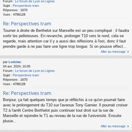
Forum :
Le forum de Lyon en Lignes
Sujet :
Perspectives tram
Réponses :
1670
Vues :
4786128
Re: Perspectives tram
Tourner à droite de Berthelot sur Marseille est un peu compliqué : il faudra
sortir les pelleteuses. En revanche, prolonger T10 vers le nord, cela se
regarde, mais attention car il y a aussi des réflexions à l'est, donc il faut
prendre garde à ne pas faire une ligne trop longue. Si on pousse effect...
Aller au message
par
Lodulac
04 avr. 2024, 10:05
Forum :
Le forum de Lyon en Lignes
Sujet :
Perspectives tram
Réponses :
1670
Vues :
4786128
Re: Perspectives tram
Bonjour, ça fait quelques temps que je réfléchis à ce qu'on pourrait faire
avec le prolongement du T10 sur l'avenue Tony Garnier. Il pourrait croiser
T2 à l'arrêt Centre Berthelot puis continuer tout droit sur la rue de
Marseille et rejoindre le T1 au niveau de la rue de l'université. Ensuite
plusie...
Aller au message