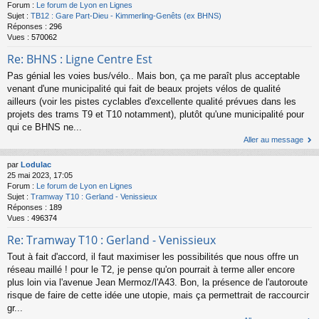
Forum :
Le forum de Lyon en Lignes
Sujet :
TB12 : Gare Part-Dieu - Kimmerling-Genêts (ex BHNS)
Réponses :
296
Vues :
570062
Re: BHNS : Ligne Centre Est
Pas génial les voies bus/vélo.. Mais bon, ça me paraît plus acceptable
venant d'une municipalité qui fait de beaux projets vélos de qualité
ailleurs (voir les pistes cyclables d'excellente qualité prévues dans les
projets des trams T9 et T10 notamment), plutôt qu'une municipalité pour
qui ce BHNS ne...
Aller au message
par
Lodulac
25 mai 2023, 17:05
Forum :
Le forum de Lyon en Lignes
Sujet :
Tramway T10 : Gerland - Venissieux
Réponses :
189
Vues :
496374
Re: Tramway T10 : Gerland - Venissieux
Tout à fait d'accord, il faut maximiser les possibilités que nous offre un
réseau maillé ! pour le T2, je pense qu'on pourrait à terme aller encore
plus loin via l'avenue Jean Mermoz/l'A43. Bon, la présence de l'autoroute
risque de faire de cette idée une utopie, mais ça permettrait de raccourcir
gr...