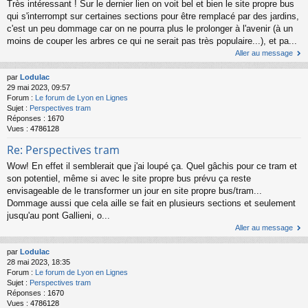
Très intéressant ! Sur le dernier lien on voit bel et bien le site propre bus
qui s'interrompt sur certaines sections pour être remplacé par des jardins,
c'est un peu dommage car on ne pourra plus le prolonger à l'avenir (à un
moins de couper les arbres ce qui ne serait pas très populaire...), et pa...
Aller au message
par
Lodulac
29 mai 2023, 09:57
Forum :
Le forum de Lyon en Lignes
Sujet :
Perspectives tram
Réponses :
1670
Vues :
4786128
Re: Perspectives tram
Wow! En effet il semblerait que j'ai loupé ça. Quel gâchis pour ce tram et
son potentiel, même si avec le site propre bus prévu ça reste
envisageable de le transformer un jour en site propre bus/tram...
Dommage aussi que cela aille se fait en plusieurs sections et seulement
jusqu'au pont Gallieni, o...
Aller au message
par
Lodulac
28 mai 2023, 18:35
Forum :
Le forum de Lyon en Lignes
Sujet :
Perspectives tram
Réponses :
1670
Vues :
4786128