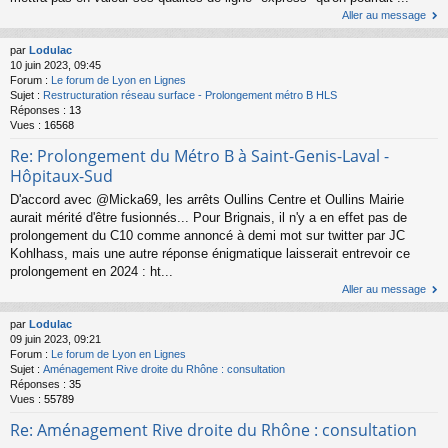
Aller au message
par
Lodulac
10 juin 2023, 09:45
Forum :
Le forum de Lyon en Lignes
Sujet :
Restructuration réseau surface - Prolongement métro B HLS
Réponses :
13
Vues :
16568
Re: Prolongement du Métro B à Saint-Genis-Laval -
Hôpitaux-Sud
D'accord avec @Micka69, les arrêts Oullins Centre et Oullins Mairie
aurait mérité d'être fusionnés... Pour Brignais, il n'y a en effet pas de
prolongement du C10 comme annoncé à demi mot sur twitter par JC
Kohlhass, mais une autre réponse énigmatique laisserait entrevoir ce
prolongement en 2024 : ht...
Aller au message
par
Lodulac
09 juin 2023, 09:21
Forum :
Le forum de Lyon en Lignes
Sujet :
Aménagement Rive droite du Rhône : consultation
Réponses :
35
Vues :
55789
Re: Aménagement Rive droite du Rhône : consultation