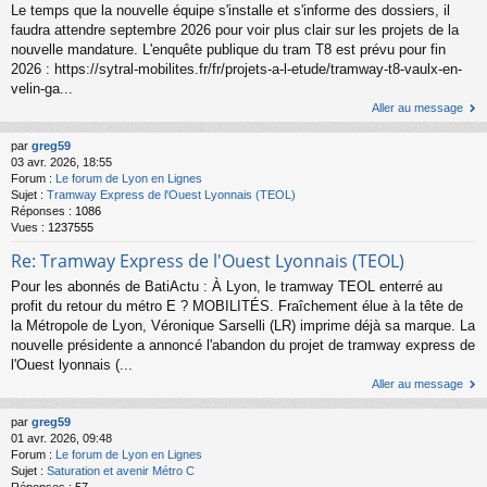
Le temps que la nouvelle équipe s'installe et s'informe des dossiers, il
faudra attendre septembre 2026 pour voir plus clair sur les projets de la
nouvelle mandature. L'enquête publique du tram T8 est prévu pour fin
2026 : https://sytral-mobilites.fr/fr/projets-a-l-etude/tramway-t8-vaulx-en-
velin-ga...
Aller au message
par
greg59
03 avr. 2026, 18:55
Forum :
Le forum de Lyon en Lignes
Sujet :
Tramway Express de l'Ouest Lyonnais (TEOL)
Réponses :
1086
Vues :
1237555
Re: Tramway Express de l'Ouest Lyonnais (TEOL)
Pour les abonnés de BatiActu : À Lyon, le tramway TEOL enterré au
profit du retour du métro E ? MOBILITÉS. Fraîchement élue à la tête de
la Métropole de Lyon, Véronique Sarselli (LR) imprime déjà sa marque. La
nouvelle présidente a annoncé l'abandon du projet de tramway express de
l'Ouest lyonnais (...
Aller au message
par
greg59
01 avr. 2026, 09:48
Forum :
Le forum de Lyon en Lignes
Sujet :
Saturation et avenir Métro C