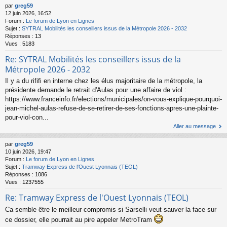
par
greg59
12 juin 2026, 16:52
Forum :
Le forum de Lyon en Lignes
Sujet :
SYTRAL Mobilités les conseillers issus de la Métropole 2026 - 2032
Réponses :
13
Vues :
5183
Re: SYTRAL Mobilités les conseillers issus de la
Métropole 2026 - 2032
Il y a du rififi en interne chez les élus majoritaire de la métropole, la
présidente demande le retrait d'Aulas pour une affaire de viol :
https://www.franceinfo.fr/elections/municipales/on-vous-explique-pourquoi-
jean-michel-aulas-refuse-de-se-retirer-de-ses-fonctions-apres-une-plainte-
pour-viol-con...
Aller au message
par
greg59
10 juin 2026, 19:47
Forum :
Le forum de Lyon en Lignes
Sujet :
Tramway Express de l'Ouest Lyonnais (TEOL)
Réponses :
1086
Vues :
1237555
Re: Tramway Express de l'Ouest Lyonnais (TEOL)
Ca semble être le meilleur compromis si Sarselli veut sauver la face sur
ce dossier, elle pourrait au pire appeler MetroTram