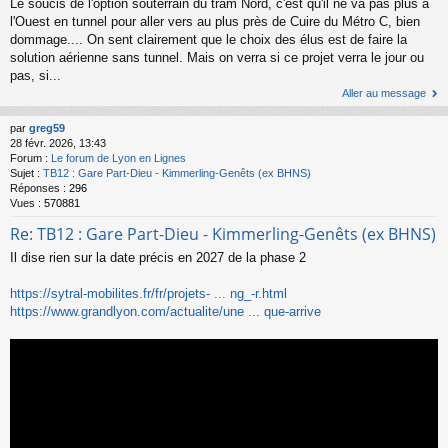
Le soucis de l'option souterrain du tram Nord, c'est qu'il ne va pas plus à
l'Ouest en tunnel pour aller vers au plus près de Cuire du Métro C, bien
dommage.... On sent clairement que le choix des élus est de faire la
solution aérienne sans tunnel. Mais on verra si ce projet verra le jour ou
pas, si...
Aller au message
par
greg59
28 févr. 2026, 13:43
Forum :
Le forum de Lyon en Lignes
Sujet :
TB12 : Gare Part-Dieu - Kimmerling-Genêts (ex BHNS)
Réponses :
296
Vues :
570881
Re: TB12 : Gare Part-Dieu - Kimmerling-Genêts (ex BHNS)
Il dise rien sur la date précis en 2027 de la phase 2
https://sytral-mobilites.fr/fr/projets- ... ng_-r.html
https://www.grandlyon.com/actualite/une ... que-arrive