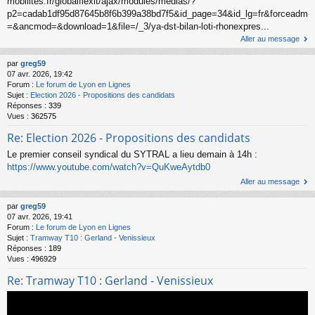
mobilites.fr/globalflexit/ajax/modules/medias/?
p2=cadab1df95d87645b8f6b399a38bd7f5&id_page=34&id_lg=fr&forceadm
=&ancmod=&download=1&file=/_3/ya-dst-bilan-loti-rhonexpres...
Aller au message
par
greg59
07 avr. 2026, 19:42
Forum :
Le forum de Lyon en Lignes
Sujet :
Election 2026 - Propositions des candidats
Réponses :
339
Vues :
362575
Re: Election 2026 - Propositions des candidats
Le premier conseil syndical du SYTRAL a lieu demain à 14h :
https://www.youtube.com/watch?v=QuKweAytdb0
Aller au message
par
greg59
07 avr. 2026, 19:41
Forum :
Le forum de Lyon en Lignes
Sujet :
Tramway T10 : Gerland - Venissieux
Réponses :
189
Vues :
496929
Re: Tramway T10 : Gerland - Venissieux