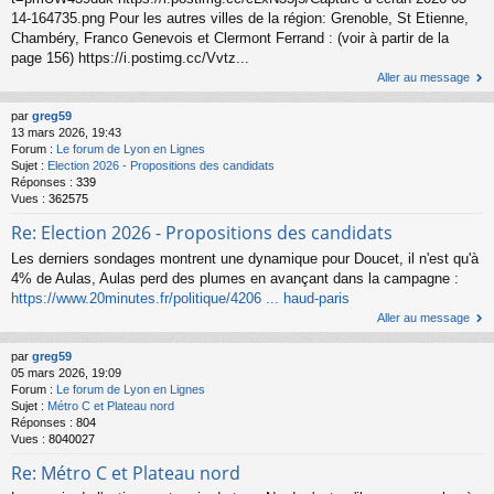
14-164735.png Pour les autres villes de la région: Grenoble, St Etienne,
Chambéry, Franco Genevois et Clermont Ferrand : (voir à partir de la
page 156) https://i.postimg.cc/Vvtz...
Aller au message
par
greg59
13 mars 2026, 19:43
Forum :
Le forum de Lyon en Lignes
Sujet :
Election 2026 - Propositions des candidats
Réponses :
339
Vues :
362575
Re: Election 2026 - Propositions des candidats
Les derniers sondages montrent une dynamique pour Doucet, il n'est qu'à
4% de Aulas, Aulas perd des plumes en avançant dans la campagne :
https://www.20minutes.fr/politique/4206 ... haud-paris
Aller au message
par
greg59
05 mars 2026, 19:09
Forum :
Le forum de Lyon en Lignes
Sujet :
Métro C et Plateau nord
Réponses :
804
Vues :
8040027
Re: Métro C et Plateau nord