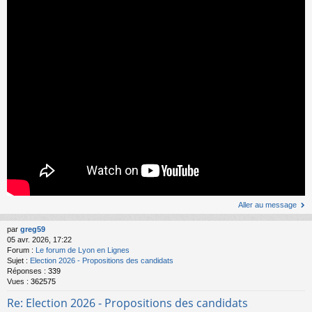
Aller au message
par
greg59
05 avr. 2026, 17:22
Forum :
Le forum de Lyon en Lignes
Sujet :
Election 2026 - Propositions des candidats
Réponses :
339
Vues :
362575
Re: Election 2026 - Propositions des candidats