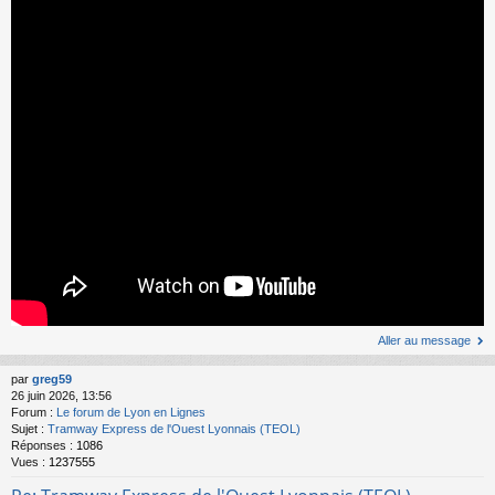
Aller au message
par
greg59
26 juin 2026, 13:56
Forum :
Le forum de Lyon en Lignes
Sujet :
Tramway Express de l'Ouest Lyonnais (TEOL)
Réponses :
1086
Vues :
1237555