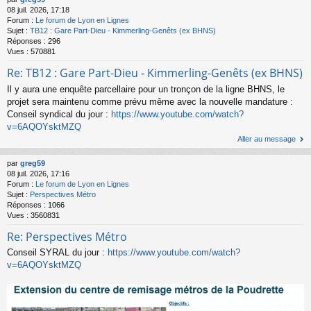
08 juil. 2026, 17:18
Forum :
Le forum de Lyon en Lignes
Sujet :
TB12 : Gare Part-Dieu - Kimmerling-Genêts (ex BHNS)
Réponses :
296
Vues :
570881
Re: TB12 : Gare Part-Dieu - Kimmerling-Genêts (ex BHNS)
Il y aura une enquête parcellaire pour un tronçon de la ligne BHNS, le
projet sera maintenu comme prévu même avec la nouvelle mandature :
Conseil syndical du jour :
https://www.youtube.com/watch?
v=6AQOYsktMZQ
Aller au message
par
greg59
08 juil. 2026, 17:16
Forum :
Le forum de Lyon en Lignes
Sujet :
Perspectives Métro
Réponses :
1066
Vues :
3560831
Re: Perspectives Métro
Conseil SYRAL du jour :
https://www.youtube.com/watch?
v=6AQOYsktMZQ