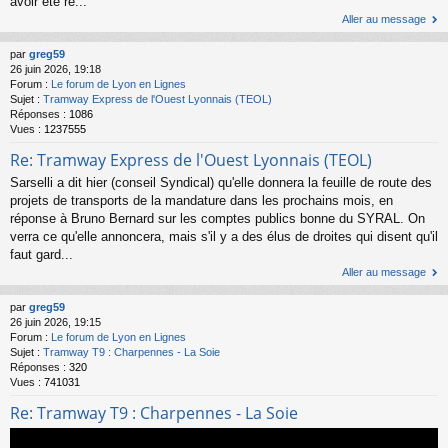
avoir été re...
Aller au message
par
greg59
26 juin 2026, 19:18
Forum :
Le forum de Lyon en Lignes
Sujet :
Tramway Express de l'Ouest Lyonnais (TEOL)
Réponses :
1086
Vues :
1237555
Re: Tramway Express de l'Ouest Lyonnais (TEOL)
Sarselli a dit hier (conseil Syndical) qu'elle donnera la feuille de route des
projets de transports de la mandature dans les prochains mois, en
réponse à Bruno Bernard sur les comptes publics bonne du SYRAL. On
verra ce qu'elle annoncera, mais s'il y a des élus de droites qui disent qu'il
faut gard...
Aller au message
par
greg59
26 juin 2026, 19:15
Forum :
Le forum de Lyon en Lignes
Sujet :
Tramway T9 : Charpennes - La Soie
Réponses :
320
Vues :
741031
Re: Tramway T9 : Charpennes - La Soie