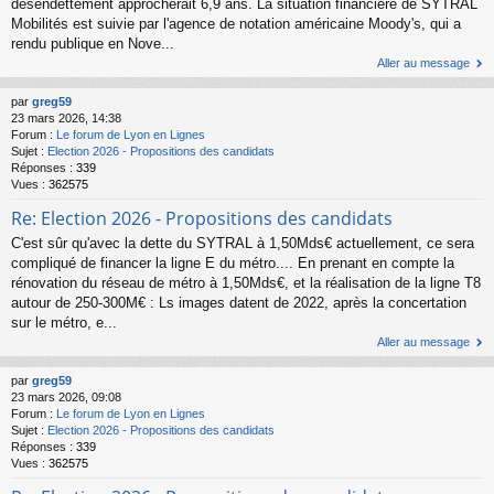
désendettement approcherait 6,9 ans. La situation financière de SYTRAL
Mobilités est suivie par l'agence de notation américaine Moody's, qui a
rendu publique en Nove...
Aller au message
par
greg59
23 mars 2026, 14:38
Forum :
Le forum de Lyon en Lignes
Sujet :
Election 2026 - Propositions des candidats
Réponses :
339
Vues :
362575
Re: Election 2026 - Propositions des candidats
C'est sûr qu'avec la dette du SYTRAL à 1,50Mds€ actuellement, ce sera
compliqué de financer la ligne E du métro.... En prenant en compte la
rénovation du réseau de métro à 1,50Mds€, et la réalisation de la ligne T8
autour de 250-300M€ : Ls images datent de 2022, après la concertation
sur le métro, e...
Aller au message
par
greg59
23 mars 2026, 09:08
Forum :
Le forum de Lyon en Lignes
Sujet :
Election 2026 - Propositions des candidats
Réponses :
339
Vues :
362575