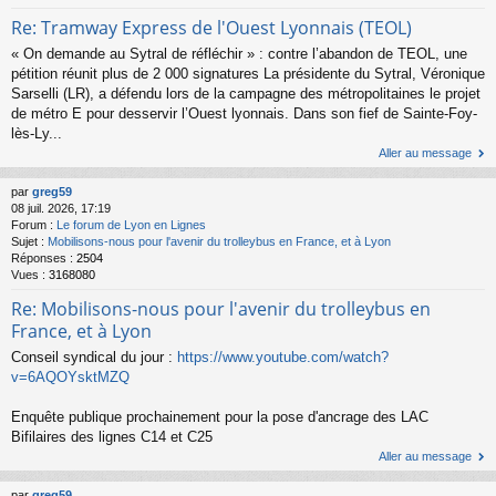
Re: Tramway Express de l'Ouest Lyonnais (TEOL)
« On demande au Sytral de réfléchir » : contre l’abandon de TEOL, une
pétition réunit plus de 2 000 signatures La présidente du Sytral, Véronique
Sarselli (LR), a défendu lors de la campagne des métropolitaines le projet
de métro E pour desservir l’Ouest lyonnais. Dans son fief de Sainte-Foy-
lès-Ly...
Aller au message
par
greg59
08 juil. 2026, 17:19
Forum :
Le forum de Lyon en Lignes
Sujet :
Mobilisons-nous pour l'avenir du trolleybus en France, et à Lyon
Réponses :
2504
Vues :
3168080
Re: Mobilisons-nous pour l'avenir du trolleybus en
France, et à Lyon
Conseil syndical du jour :
https://www.youtube.com/watch?
v=6AQOYsktMZQ
Enquête publique prochainement pour la pose d'ancrage des LAC
Bifilaires des lignes C14 et C25
Aller au message
par
greg59