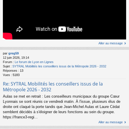
Aller au message
par
greg59
12 juin 2026, 19:14
Forum :
Le forum de Lyon en Lignes
Sujet :
SYTRAL Mobilités les conseillers issus de la Métropole 2026 - 2032
Réponses :
13
Vues :
5183
Re: SYTRAL Mobilités les conseillers issus de la
Métropole 2026 - 2032
Aulas se met en retrait : Les conseilleurs municipaux du groupe Cœur
Lyonnais se sont réunis ce vendredi matin. À l'issue, plusieurs élus de
droite ont claqué la porte tandis que Jean-Michel Aulas et Laure Cédat
semblent décidés à s'éloigner de leurs fonctions au sein du groupe.
https://france3-regi...
Aller au message