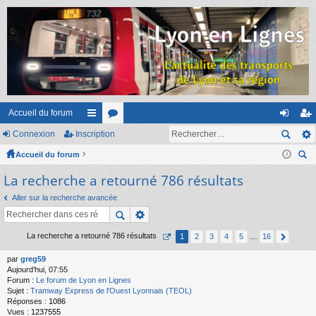
Accueil du forum
Connexion
Inscription
ac
or
on
ns
Accueil du forum
co
u
ne
cri
ec
La recherche a retourné 786 résultats
ur
m
xi
pti
her
ci
s
on
on
Aller sur la recherche avancée
ch
er
s
La recherche a retourné 786 résultats
1
2
3
4
5
…
16
par
greg59
Aujourd’hui, 07:55
Forum :
Le forum de Lyon en Lignes
Sujet :
Tramway Express de l'Ouest Lyonnais (TEOL)
Réponses :
1086
Vues :
1237555