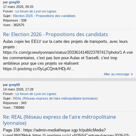
par
greg59
17 mars 2026, 09:25
Forum :
Le forum de Lyon en Lignes
Sujet :
Election 2026 - Propositions des candidats
Réponses :
339
Vues :
362575
Re: Election 2026 - Propositions des candidats
Aulas copie les EELV sur la carte des projets de transports, avec leurs
projets :
https://x.com/gcoeurlyonnais/status/2033614148223787417/photo/1 A voir
les commentaires, c'est pas bon pour Aulas et Sarselli, c'est trop
ambitieux pour que ces projets se réalisent
https://i.postimg.cc/0yLpCQmk/HDj-Af...
Aller au message
par
greg59
14 mars 2026, 17:28
Forum :
Le forum de Lyon en Lignes
Sujet :
REAL (Réseau express de l'aire métropolitaine lyonnaise)
Réponses :
343
Vues :
730560
Re: REAL (Réseau express de l'aire métropolitaine
lyonnaise)
Page 158 : https://admin-mediatheque.sgp.fr/publicMedia?
t=pmUW439duk https://i.postimg.cc/cLxN35j5/Capture-d-ecran-2026-03-