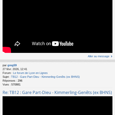
Aller au message
par
greg59
27 févr. 2026, 12:41
Forum :
Le forum de Lyon en Lignes
Sujet :
TB12 : Gare Part-Dieu - Kimmerling-Genêts (ex BHNS)
Réponses :
296
Vues :
570881
Re: TB12 : Gare Part-Dieu - Kimmerling-Genêts (ex BHNS)