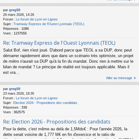
par
greg59
26 mars 2026, 14:26
Forum :
Le forum de Lyon en Lignes
Sujet :
Tramway Express de l'Ouest Lyonnais (TEOL)
Réponses :
1086
Vues :
1237555
Re: Tramway Express de l'Ouest Lyonnais (TEOL)
Salut Bof, rien n'est joué. D'abord parce que TEOL a sa DUP, donc peut
démarrer rapidement alors que dans un scénario très optimiste, un projet
de métro n'aurait sa DUP qu'à la fin du mandat. Donc rien à mettre sur le
bilan de mandat ? Le principe de réalité est toujours applicable. Mais il
est vra...
Aller au message
par
greg59
23 mars 2026, 18:35
Forum :
Le forum de Lyon en Lignes
Sujet :
Election 2026 - Propositions des candidats
Réponses :
339
Vues :
362575
Re: Election 2026 - Propositions des candidats
Pour la dette, c'est même au delà de 1,5Mds€ : Pour l'année 2026, la
dette serait voisine de 1,777 M€ en fin d'exercice et le ratio de