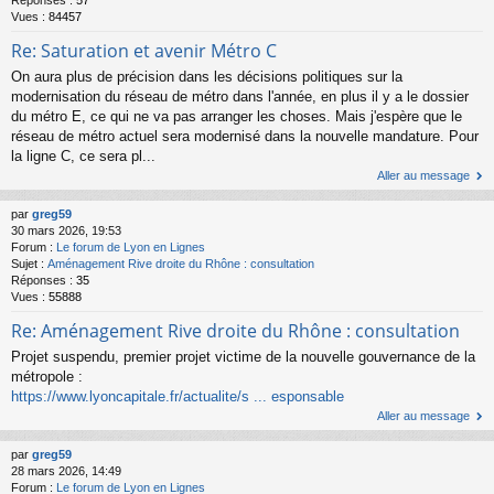
Réponses :
57
Vues :
84457
Re: Saturation et avenir Métro C
On aura plus de précision dans les décisions politiques sur la
modernisation du réseau de métro dans l'année, en plus il y a le dossier
du métro E, ce qui ne va pas arranger les choses. Mais j'espère que le
réseau de métro actuel sera modernisé dans la nouvelle mandature. Pour
la ligne C, ce sera pl...
Aller au message
par
greg59
30 mars 2026, 19:53
Forum :
Le forum de Lyon en Lignes
Sujet :
Aménagement Rive droite du Rhône : consultation
Réponses :
35
Vues :
55888
Re: Aménagement Rive droite du Rhône : consultation
Projet suspendu, premier projet victime de la nouvelle gouvernance de la
métropole :
https://www.lyoncapitale.fr/actualite/s ... esponsable
Aller au message
par
greg59
28 mars 2026, 14:49
Forum :
Le forum de Lyon en Lignes