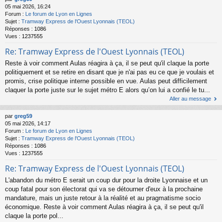
05 mai 2026, 16:24
Forum :
Le forum de Lyon en Lignes
Sujet :
Tramway Express de l'Ouest Lyonnais (TEOL)
Réponses :
1086
Vues :
1237555
Re: Tramway Express de l'Ouest Lyonnais (TEOL)
Reste à voir comment Aulas réagira à ça, il se peut qu'il claque la porte
politiquement et se retire en disant que je n'ai pas eu ce que je voulais et
promis, crise politique interne possible en vue. Aulas peut difficilement
claquer la porte juste sur le sujet métro E alors qu’on lui a confié le tu...
Aller au message
par
greg59
05 mai 2026, 14:17
Forum :
Le forum de Lyon en Lignes
Sujet :
Tramway Express de l'Ouest Lyonnais (TEOL)
Réponses :
1086
Vues :
1237555
Re: Tramway Express de l'Ouest Lyonnais (TEOL)
L'abandon du métro E serait un coup dur pour la droite Lyonnaise et un
coup fatal pour son électorat qui va se détourner d'eux à la prochaine
mandature, mais un juste retour à la réalité et au pragmatisme socio
économique. Reste à voir comment Aulas réagira à ça, il se peut qu'il
claque la porte pol...