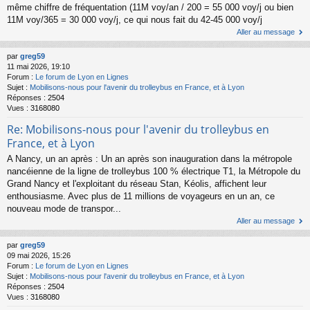
même chiffre de fréquentation (11M voy/an / 200 = 55 000 voy/j ou bien
11M voy/365 = 30 000 voy/j, ce qui nous fait du 42-45 000 voy/j
Aller au message
par
greg59
11 mai 2026, 19:10
Forum :
Le forum de Lyon en Lignes
Sujet :
Mobilisons-nous pour l'avenir du trolleybus en France, et à Lyon
Réponses :
2504
Vues :
3168080
Re: Mobilisons-nous pour l'avenir du trolleybus en
France, et à Lyon
A Nancy, un an après : Un an après son inauguration dans la métropole
nancéienne de la ligne de trolleybus 100 % électrique T1, la Métropole du
Grand Nancy et l'exploitant du réseau Stan, Kéolis, affichent leur
enthousiasme. Avec plus de 11 millions de voyageurs en un an, ce
nouveau mode de transpor...
Aller au message
par
greg59
09 mai 2026, 15:26
Forum :
Le forum de Lyon en Lignes
Sujet :
Mobilisons-nous pour l'avenir du trolleybus en France, et à Lyon
Réponses :
2504
Vues :
3168080