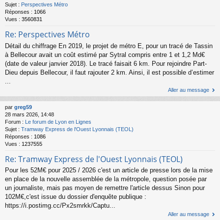
Sujet :
Perspectives Métro
Réponses :
1066
Vues :
3560831
Re: Perspectives Métro
Détail du chiffrage En 2019, le projet de métro E, pour un tracé de Tassin
à Bellecour avait un coût estimé par Sytral compris entre 1 et 1,2 Md€
(date de valeur janvier 2018). Le tracé faisait 6 km. Pour rejoindre Part-
Dieu depuis Bellecour, il faut rajouter 2 km. Ainsi, il est possible d’estimer
...
Aller au message
par
greg59
28 mars 2026, 14:48
Forum :
Le forum de Lyon en Lignes
Sujet :
Tramway Express de l'Ouest Lyonnais (TEOL)
Réponses :
1086
Vues :
1237555
Re: Tramway Express de l'Ouest Lyonnais (TEOL)
Pour les 52M€ pour 2025 / 2026 c'est un article de presse lors de la mise
en place de la nouvelle assemblée de la métropole, question posée par
un journaliste, mais pas moyen de remettre l'article dessus Sinon pour
102M€,c'est issue du dossier d'enquête publique :
https://i.postimg.cc/Px2smrkk/Captu...
Aller au message