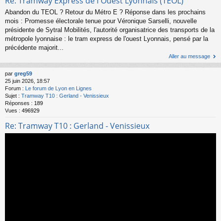
Re: Tramway Express de l'Ouest Lyonnais (TEOL)
Abandon du TEOL ? Retour du Métro E ? Réponse dans les prochains
mois : Promesse électorale tenue pour Véronique Sarselli, nouvelle
présidente de Sytral Mobilités, l'autorité organisatrice des transports de la
métropole lyonnaise : le tram express de l'ouest Lyonnais, pensé par la
précédente majorit...
Aller au message
par
greg59
25 juin 2026, 18:57
Forum :
Le forum de Lyon en Lignes
Sujet :
Tramway T10 : Gerland - Venissieux
Réponses :
189
Vues :
496929
Re: Tramway T10 : Gerland - Venissieux