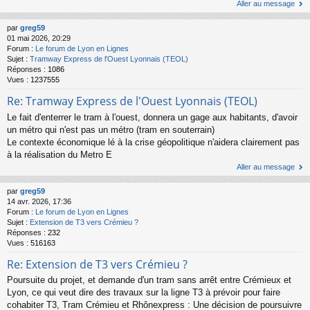
Aller au message
par
greg59
01 mai 2026, 20:29
Forum :
Le forum de Lyon en Lignes
Sujet :
Tramway Express de l'Ouest Lyonnais (TEOL)
Réponses :
1086
Vues :
1237555
Re: Tramway Express de l'Ouest Lyonnais (TEOL)
Le fait d'enterrer le tram à l'ouest, donnera un gage aux habitants, d'avoir
un métro qui n'est pas un métro (tram en souterrain)
Le contexte économique lé à la crise géopolitique n'aidera clairement pas
à la réalisation du Metro E
Aller au message
par
greg59
14 avr. 2026, 17:36
Forum :
Le forum de Lyon en Lignes
Sujet :
Extension de T3 vers Crémieu ?
Réponses :
232
Vues :
516163
Re: Extension de T3 vers Crémieu ?
Poursuite du projet, et demande d'un tram sans arrêt entre Crémieux et
Lyon, ce qui veut dire des travaux sur la ligne T3 à prévoir pour faire
cohabiter T3, Tram Crémieu et Rhônexpress : Une décision de poursuivre