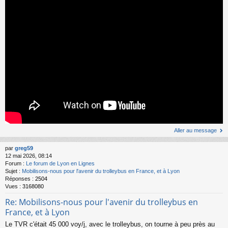
Aller au message
par
greg59
12 mai 2026, 08:14
Forum :
Le forum de Lyon en Lignes
Sujet :
Mobilisons-nous pour l'avenir du trolleybus en France, et à Lyon
Réponses :
2504
Vues :
3168080
Re: Mobilisons-nous pour l'avenir du trolleybus en
France, et à Lyon
Le TVR c'était 45 000 voy/j, avec le trolleybus, on tourne à peu près au