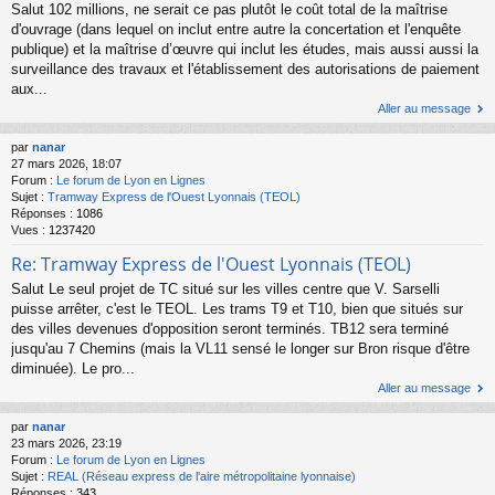
Salut 102 millions, ne serait ce pas plutôt le coût total de la maîtrise
d'ouvrage (dans lequel on inclut entre autre la concertation et l'enquête
publique) et la maîtrise d’œuvre qui inclut les études, mais aussi aussi la
surveillance des travaux et l'établissement des autorisations de paiement
aux...
Aller au message
par
nanar
27 mars 2026, 18:07
Forum :
Le forum de Lyon en Lignes
Sujet :
Tramway Express de l'Ouest Lyonnais (TEOL)
Réponses :
1086
Vues :
1237420
Re: Tramway Express de l'Ouest Lyonnais (TEOL)
Salut Le seul projet de TC situé sur les villes centre que V. Sarselli
puisse arrêter, c'est le TEOL. Les trams T9 et T10, bien que situés sur
des villes devenues d'opposition seront terminés. TB12 sera terminé
jusqu'au 7 Chemins (mais la VL11 sensé le longer sur Bron risque d'être
diminuée). Le pro...
Aller au message
par
nanar
23 mars 2026, 23:19
Forum :
Le forum de Lyon en Lignes
Sujet :
REAL (Réseau express de l'aire métropolitaine lyonnaise)
Réponses :
343