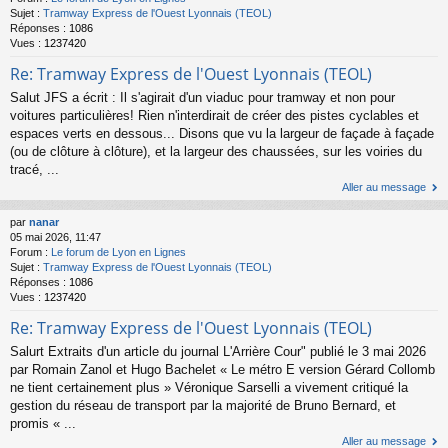
Sujet :
Tramway Express de l'Ouest Lyonnais (TEOL)
Réponses :
1086
Vues :
1237420
Re: Tramway Express de l'Ouest Lyonnais (TEOL)
Salut JFS a écrit : Il s'agirait d'un viaduc pour tramway et non pour
voitures particulières! Rien n'interdirait de créer des pistes cyclables et
espaces verts en dessous... Disons que vu la largeur de façade à façade
(ou de clôture à clôture), et la largeur des chaussées, sur les voiries du
tracé, ...
Aller au message
par
nanar
05 mai 2026, 11:47
Forum :
Le forum de Lyon en Lignes
Sujet :
Tramway Express de l'Ouest Lyonnais (TEOL)
Réponses :
1086
Vues :
1237420
Re: Tramway Express de l'Ouest Lyonnais (TEOL)
Salurt Extraits d'un article du journal L'Arrière Cour" publié le 3 mai 2026
par Romain Zanol et Hugo Bachelet « Le métro E version Gérard Collomb
ne tient certainement plus » Véronique Sarselli a vivement critiqué la
gestion du réseau de transport par la majorité de Bruno Bernard, et
promis « ...
Aller au message