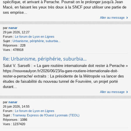
spécifique, et arrivant à Perrache. Pourrait on le prolonger jusqu'à Jean
Macé, en faisant les yeux très doux à la SNCF pour utiliser une partie de
ses emprise...
Aller au message
par
nanar
29 juin 2026, 12:27
Forum :
Le forum de Lyon en Lignes
Sujet :
Urbanisme, périphérie, suburbia...
Réponses :
228
Vues :
478918
Re: Urbanisme, périphérie, suburbia...
Salut V. Sarselli : « La gare routière internationale doit rester à Perrache »
https://nouveaulyon.fr/2026/06/23/la-gare-routiere-internationale-doit-
rester-a-perrache/ extraits : La présidente de la Métropole va lancer des
études de faisabilité du nouveau tunnel de Fourvière, un projet porté
durant...
Aller au message
par
nanar
26 juin 2026, 14:55
Forum :
Le forum de Lyon en Lignes
Sujet :
Tramway Express de l'Ouest Lyonnais (TEOL)
Réponses :
1086
Vues :
1237420