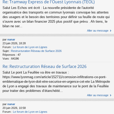
Re: Tramway Express de l'Ouest Lyonnais (TEOL)
Salut Les Echos ont écrit : La nouvelle présidente de l'autorité
organisatrice des transports en commun lyonnais convoque les attentes
des usagers et le besoin des territoires pour définir sa feuille de route qui
s'ouvre avec un bilan financier 2025 plus positif que prévu . Ah tiens, le
bilan ne ser...
Aller au message
par
nanar
23 juin 2026, 18:28
Forum :
Le forum de Lyon en Lignes
Sujet :
Restructuration Réseau de Surface 2026
Réponses :
47
Vues :
64196
Re: Restructuration Réseau de Surface 2026
Salut Le pont La Feuillée va être en travaux :
https://www.lyonmag.com/article/152711/corrosion-infiltrations-ce-pont-
emblematique-de-lyon-doit-etre-securise-en-urgence-cet-ete La Métropole
de Lyon a engagé des travaux de maintenance sur le pont de la Feuillée
pour traiter des problèmes d’étanchéité...
Aller au message
par
nanar
20 juin 2026, 10:58
Forum :
Le forum de Lyon en Lignes