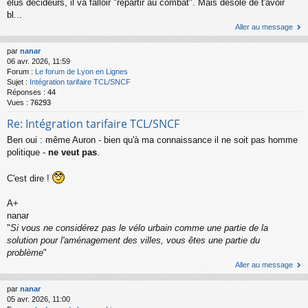
élus décideurs, il va falloir "repartir au combat". Mais désolé de t'avoir
bl...
Aller au message
par
nanar
06 avr. 2026, 11:59
Forum :
Le forum de Lyon en Lignes
Sujet :
Intégration tarifaire TCL/SNCF
Réponses :
44
Vues :
76293
Re: Intégration tarifaire TCL/SNCF
Ben oui : même Auron - bien qu'à ma connaissance il ne soit pas homme
politique -
ne veut pas
.
C'est dire !
A+
nanar
"
Si vous ne considérez pas le vélo urbain comme une partie de la
solution pour l'aménagement des villes, vous êtes une partie du
problème
"
Aller au message
par
nanar
05 avr. 2026, 11:00