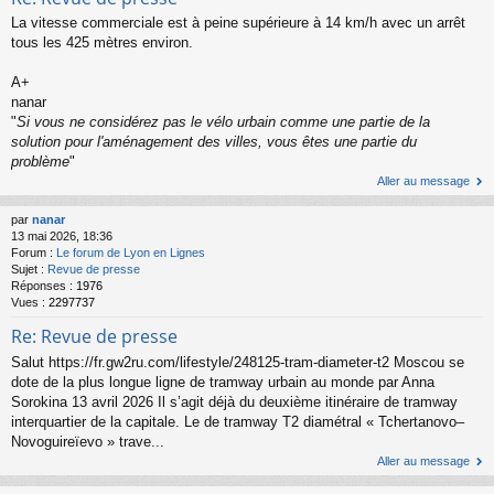
La vitesse commerciale est à peine supérieure à 14 km/h avec un arrêt
tous les 425 mètres environ.
A+
nanar
"
Si vous ne considérez pas le vélo urbain comme une partie de la
solution pour l'aménagement des villes, vous êtes une partie du
problème
"
Aller au message
par
nanar
13 mai 2026, 18:36
Forum :
Le forum de Lyon en Lignes
Sujet :
Revue de presse
Réponses :
1976
Vues :
2297737
Re: Revue de presse
Salut https://fr.gw2ru.com/lifestyle/248125-tram-diameter-t2 Moscou se
dote de la plus longue ligne de tramway urbain au monde par Anna
Sorokina 13 avril 2026 Il s’agit déjà du deuxième itinéraire de tramway
interquartier de la capitale. Le de tramway T2 diamétral « Tchertanovo–
Novoguireïevo » trave...
Aller au message