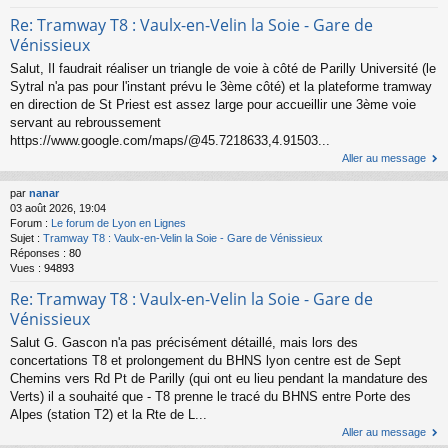
Re: Tramway T8 : Vaulx-en-Velin la Soie - Gare de
Vénissieux
Salut, Il faudrait réaliser un triangle de voie à côté de Parilly Université (le
Sytral n'a pas pour l'instant prévu le 3ème côté) et la plateforme tramway
en direction de St Priest est assez large pour accueillir une 3ème voie
servant au rebroussement
https://www.google.com/maps/@45.7218633,4.91503...
Aller au message
par
nanar
03 août 2026, 19:04
Forum :
Le forum de Lyon en Lignes
Sujet :
Tramway T8 : Vaulx-en-Velin la Soie - Gare de Vénissieux
Réponses :
80
Vues :
94893
Re: Tramway T8 : Vaulx-en-Velin la Soie - Gare de
Vénissieux
Salut G. Gascon n'a pas précisément détaillé, mais lors des
concertations T8 et prolongement du BHNS lyon centre est de Sept
Chemins vers Rd Pt de Parilly (qui ont eu lieu pendant la mandature des
Verts) il a souhaité que - T8 prenne le tracé du BHNS entre Porte des
Alpes (station T2) et la Rte de L...
Aller au message