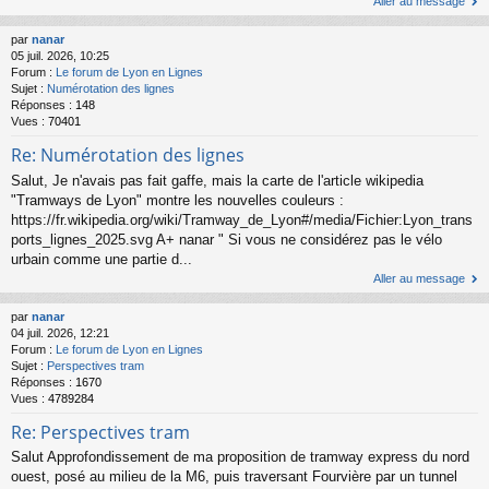
Aller au message
par
nanar
05 juil. 2026, 10:25
Forum :
Le forum de Lyon en Lignes
Sujet :
Numérotation des lignes
Réponses :
148
Vues :
70401
Re: Numérotation des lignes
Salut, Je n'avais pas fait gaffe, mais la carte de l'article wikipedia
"Tramways de Lyon" montre les nouvelles couleurs :
https://fr.wikipedia.org/wiki/Tramway_de_Lyon#/media/Fichier:Lyon_trans
ports_lignes_2025.svg A+ nanar " Si vous ne considérez pas le vélo
urbain comme une partie d...
Aller au message
par
nanar
04 juil. 2026, 12:21
Forum :
Le forum de Lyon en Lignes
Sujet :
Perspectives tram
Réponses :
1670
Vues :
4789284
Re: Perspectives tram
Salut Approfondissement de ma proposition de tramway express du nord
ouest, posé au milieu de la M6, puis traversant Fourvière par un tunnel