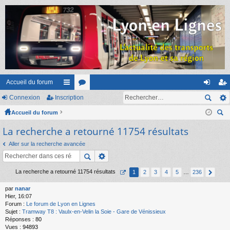
Accueil du forum
Connexion
Inscription
ac
or
on
ns
Accueil du forum
co
u
ne
cri
ec
La recherche a retourné 11754 résultats
ur
m
xi
pti
her
ci
s
on
on
Aller sur la recherche avancée
ch
er
s
La recherche a retourné 11754 résultats
1
2
3
4
5
…
236
par
nanar
Hier, 16:07
Forum :
Le forum de Lyon en Lignes
Sujet :
Tramway T8 : Vaulx-en-Velin la Soie - Gare de Vénissieux
Réponses :
80
Vues :
94893