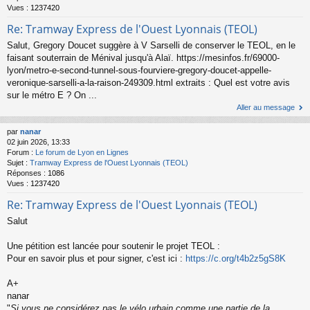
Vues :
1237420
Re: Tramway Express de l'Ouest Lyonnais (TEOL)
Salut, Gregory Doucet suggère à V Sarselli de conserver le TEOL, en le
faisant souterrain de Ménival jusqu'à Alaï. https://mesinfos.fr/69000-
lyon/metro-e-second-tunnel-sous-fourviere-gregory-doucet-appelle-
veronique-sarselli-a-la-raison-249309.html extraits : Quel est votre avis
sur le métro E ? On ...
Aller au message
par
nanar
02 juin 2026, 13:33
Forum :
Le forum de Lyon en Lignes
Sujet :
Tramway Express de l'Ouest Lyonnais (TEOL)
Réponses :
1086
Vues :
1237420
Re: Tramway Express de l'Ouest Lyonnais (TEOL)
Salut
Une pétition est lancée pour soutenir le projet TEOL :
Pour en savoir plus et pour signer, c'est ici :
https://c.org/t4b2z5gS8K
A+
nanar
"
Si vous ne considérez pas le vélo urbain comme une partie de la