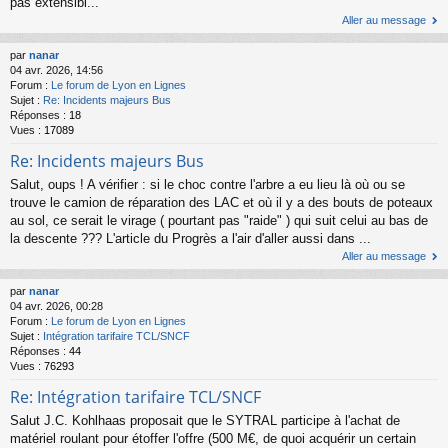
pas extensibl...
Aller au message
par
nanar
04 avr. 2026, 14:56
Forum :
Le forum de Lyon en Lignes
Sujet :
Re: Incidents majeurs Bus
Réponses :
18
Vues :
17089
Re: Incidents majeurs Bus
Salut, oups ! A vérifier : si le choc contre l'arbre a eu lieu là où ou se
trouve le camion de réparation des LAC et où il y a des bouts de poteaux
au sol, ce serait le virage ( pourtant pas "raide" ) qui suit celui au bas de
la descente ??? L'article du Progrès a l'air d'aller aussi dans ...
Aller au message
par
nanar
04 avr. 2026, 00:28
Forum :
Le forum de Lyon en Lignes
Sujet :
Intégration tarifaire TCL/SNCF
Réponses :
44
Vues :
76293
Re: Intégration tarifaire TCL/SNCF
Salut J.C. Kohlhaas proposait que le SYTRAL participe à l'achat de
matériel roulant pour étoffer l'offre (500 M€, de quoi acquérir un certain