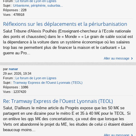
Forum :
Le forum de Lyon en Lignes
Sujet :
Urbanisme, périphérie, suburbia...
Réponses :
228
Vues :
478918
Réflexions sur les déplacements et la périurbanisation
Salut Tribune d'Alexis Poulhès (Enseignant-chercheur à l’Ecole nationale
des ponts et chaussées) dans le « Monde » « Le grain de sable social est
la dépendance à la voiture dans un système économique où les salaires
trop bas ne permettent plus de financer la maison et le carburant » La
guerre au Pro...
Aller au message
par
nanar
29 avr. 2026, 19:34
Forum :
Le forum de Lyon en Lignes
Sujet :
Tramway Express de l'Ouest Lyonnais (TEOL)
Réponses :
1086
Vues :
1237420
Re: Tramway Express de l'Ouest Lyonnais (TEOL)
Salut, D'ailleurs le même article du Progrès expose que les 50 M€ se
partagent en une dizaine pour le métro E et 35 à 40 M€ pour le TEOL. Si
on enlève les qqs M€ des concertations, ça veut dire que lorsque les
Verts ont abandonné le projet du ME, les études de celui ci étaient étaient
beaucoup moins...
Aller au message