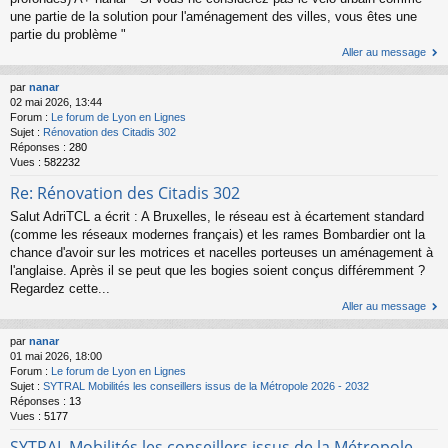
une partie de la solution pour l'aménagement des villes, vous êtes une
partie du problème "
Aller au message
par
nanar
02 mai 2026, 13:44
Forum :
Le forum de Lyon en Lignes
Sujet :
Rénovation des Citadis 302
Réponses :
280
Vues :
582232
Re: Rénovation des Citadis 302
Salut AdriTCL a écrit : A Bruxelles, le réseau est à écartement standard
(comme les réseaux modernes français) et les rames Bombardier ont la
chance d'avoir sur les motrices et nacelles porteuses un aménagement à
l'anglaise. Après il se peut que les bogies soient conçus différemment ?
Regardez cette...
Aller au message
par
nanar
01 mai 2026, 18:00
Forum :
Le forum de Lyon en Lignes
Sujet :
SYTRAL Mobilités les conseillers issus de la Métropole 2026 - 2032
Réponses :
13
Vues :
5177
SYTRAL Mobilités les conseillers issus de la Métropole