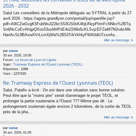
2026 - 2032
Salut Les conseillers de la Métropole délégués au SYTRAL à partir du 27
avril 2026 : https://agora.grandlyon.com/portail/jsp/openfile.jsp?
pdf=A9iCZwGvgK5FubNtu322bcS53GS0sK4fqUNzpPiImFcNNkx%2BTq
Sn6NcCoEvAfojpQXos53usMrlPiiE4o2249o5cKLSvjzEFZwM7N2rubcMb
HanAcSL9BAxwXVrLcmXjWa%2B53TrkVkhtyFWA0diU7zxnAo...
Aller au message
par
nanar
30 avr. 2026, 19:09
Forum :
Le forum de Lyon en Lignes
Sujet :
Tramway Express de l'Ouest Lyonnais (TEOL)
Réponses :
1086
Vues :
1237420
Re: Tramway Express de l'Ouest Lyonnais (TEOL)
Salut, Patafix a écrit : On est dans une situation sans bonne solution.
Peut être que la "moins pire" serait d'aménager le projet TEOL, et
prolonger la partie souterraine à l'Ouest ??? Même pas dit : Le
prolongement souterrain égale environ 2 kilomètres, de la sortie de TEOL
près de la pha...
Aller au message
par
nanar
30 avr. 2026, 01:08