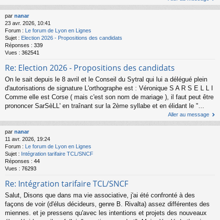
par
nanar
23 avr. 2026, 10:41
Forum :
Le forum de Lyon en Lignes
Sujet :
Election 2026 - Propositions des candidats
Réponses :
339
Vues :
362541
Re: Election 2026 - Propositions des candidats
On le sait depuis le 8 avril et le Conseil du Sytral qui lui a délégué plein
d'autorisations de signature L'orthographe est : Véronique S A R S E L L I
Comme elle est Corse ( mais c'est son nom de mariage ), il faut peut être
prononcer SarSèLL' en traînant sur la 2ème syllabe et en élidant le "...
Aller au message
par
nanar
11 avr. 2026, 19:24
Forum :
Le forum de Lyon en Lignes
Sujet :
Intégration tarifaire TCL/SNCF
Réponses :
44
Vues :
76293
Re: Intégration tarifaire TCL/SNCF
Salut, Disons que dans ma vie associative, j'ai été confronté à des
façons de voir (d'élus décideurs, genre B. Rivalta) assez différentes des
miennes. et je pressens qu'avec les intentions et projets des nouveaux