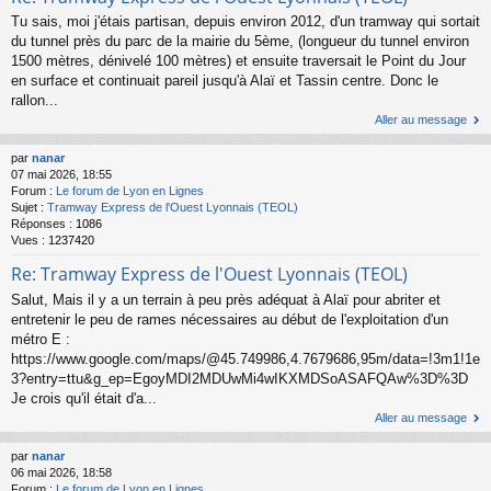
Tu sais, moi j'étais partisan, depuis environ 2012, d'un tramway qui sortait
du tunnel près du parc de la mairie du 5ème, (longueur du tunnel environ
1500 mètres, dénivelé 100 mètres) et ensuite traversait le Point du Jour
en surface et continuait pareil jusqu'à Alaï et Tassin centre. Donc le
rallon...
Aller au message
par
nanar
07 mai 2026, 18:55
Forum :
Le forum de Lyon en Lignes
Sujet :
Tramway Express de l'Ouest Lyonnais (TEOL)
Réponses :
1086
Vues :
1237420
Re: Tramway Express de l'Ouest Lyonnais (TEOL)
Salut, Mais il y a un terrain à peu près adéquat à Alaï pour abriter et
entretenir le peu de rames nécessaires au début de l'exploitation d'un
métro E :
https://www.google.com/maps/@45.749986,4.7679686,95m/data=!3m1!1e
3?entry=ttu&g_ep=EgoyMDI2MDUwMi4wIKXMDSoASAFQAw%3D%3D
Je crois qu'il était d'a...
Aller au message
par
nanar
06 mai 2026, 18:58
Forum :
Le forum de Lyon en Lignes