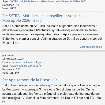
Sujet :
SYTRAL Mobilités les conseillers issus de la Métropole 2026 - 2032
Réponses :
13
Vues :
5177
Re: SYTRAL Mobilités les conseillers issus de la
Métropole 2026 - 2032
Salut La présidente du SYTRAL souhaite augmenter ses indemnités :
https://www.lyoncapitale.fr/actualite/sytral-veronique-sarselli-souhaite-
multiplier-ses-indemnites-par-quatre Extrait : Après plusieurs semaines
d'attente, le premier conseil d'administration du Sytral se tiendra mercredi
24 juin. Lor...
Aller au message
par
nanar
18 juin 2026, 10:04
Forum :
Le forum de Lyon en Lignes
Sujet :
Apaisement de la Presqu'île
Réponses :
133
Vues :
217349
Re: Apaisement de la Presqu'île
Salut, Démontage dont on notera qu'il se fait alors que la Droite a gagné
la Métropole il y a presque 3 mois et le Sytral dans la foulée. On ne
pourra pas critiquer les Verts : même si le projet date de leur mandature,
rien n'obligeait V. Sarselli à faire démonter. La Droite LR est anti TC : N'a
t'e...