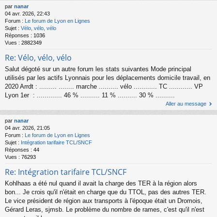
par
nanar
04 avr. 2026, 22:43
Forum :
Le forum de Lyon en Lignes
Sujet :
Vélo, vélo, vélo
Réponses :
1036
Vues :
2882349
Re: Vélo, vélo, vélo
Salut dégoté sur un autre forum les stats suivantes Mode principal
utilisés par les actifs Lyonnais pour les déplacements domicile travail, en
2020 Arrdt : ......... ........ marche .......... vélo ............ TC ............ VP
Lyon 1er : ............. 46 % .......... 11 % .......... 30 % ..........
Aller au message
par
nanar
04 avr. 2026, 21:05
Forum :
Le forum de Lyon en Lignes
Sujet :
Intégration tarifaire TCL/SNCF
Réponses :
44
Vues :
76293
Re: Intégration tarifaire TCL/SNCF
Kohlhaas a été nul quand il avait la charge des TER à la région alors
bon... Je crois qu'il n'était en charge que du TTOL, pas des autres TER.
Le vice président de région aux transports à l'époque était un Dromois,
Gérard Leras, sjmsb. Le problème du nombre de rames, c'est qu'il n'est