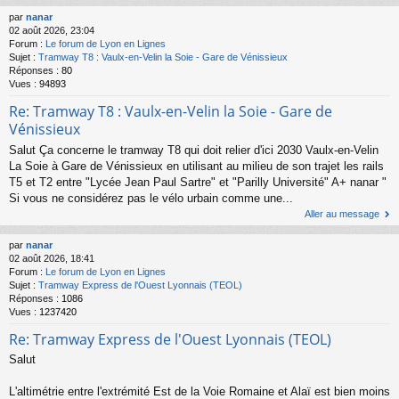
par
nanar
02 août 2026, 23:04
Forum :
Le forum de Lyon en Lignes
Sujet :
Tramway T8 : Vaulx-en-Velin la Soie - Gare de Vénissieux
Réponses :
80
Vues :
94893
Re: Tramway T8 : Vaulx-en-Velin la Soie - Gare de
Vénissieux
Salut Ça concerne le tramway T8 qui doit relier d'ici 2030 Vaulx-en-Velin
La Soie à Gare de Vénissieux en utilisant au milieu de son trajet les rails
T5 et T2 entre "Lycée Jean Paul Sartre" et "Parilly Université" A+ nanar "
Si vous ne considérez pas le vélo urbain comme une...
Aller au message
par
nanar
02 août 2026, 18:41
Forum :
Le forum de Lyon en Lignes
Sujet :
Tramway Express de l'Ouest Lyonnais (TEOL)
Réponses :
1086
Vues :
1237420
Re: Tramway Express de l'Ouest Lyonnais (TEOL)
Salut
L'altimétrie entre l'extrémité Est de la Voie Romaine et Alaï est bien moins