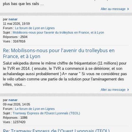
plus bas que les rails ...
Aller au message
par
nanar
11 mai 2026, 19:59
Forum :
Le forum de Lyon en Lignes
Sujet :
Mobilisons-nous pour l'avenir du trolleybus en France, et à Lyon
Réponses :
2504
Vues :
3167816
Re: Mobilisons-nous pour l'avenir du trolleybus en
France, et à Lyon
Salut wikipedia donne le même chiffre de fréquentation (11 millions) pour
le TVR en 2014. ( ensuite, le TVR a commencé à se détériorer, et son
achalandage aussi probablement ) A+ nanar " Si vous ne considérez pas
le vélo urbain comme une partie de la solution pour l'aménagement des
villes, vous...
Aller au message
par
nanar
09 mai 2026, 14:05
Forum :
Le forum de Lyon en Lignes
Sujet :
Tramway Express de l'Ouest Lyonnais (TEOL)
Réponses :
1086
Vues :
1237420
Re: Tramway Express de l'Ouest Lyonnais (TEOL)