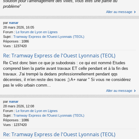
solution pour l'aménagement des villes, vous êtes une partie du
problème
"
Aller au message
par
nanar
28 mars 2026, 16:05
Forum :
Le forum de Lyon en Lignes
Sujet :
Tramway Express de l'Ouest Lyonnais (TEOL)
Réponses :
1086
Vues :
1237420
Re: Tramway Express de l'Ouest Lyonnais (TEOL)
Re C'est donc bien ce que je subodorais : ce qui est nommé Etudes
comprend bien la partie avant travaux ET celle pendant et à la fin des
travaux. J'ai trempé la dedans professionnellement pendant qqs
décennies, il m'en reste des traces ;) A+ nanar " Si vous ne considérez
pas le vélo urbain comm...
Aller au message
par
nanar
28 mars 2026, 12:08
Forum :
Le forum de Lyon en Lignes
Sujet :
Tramway Express de l'Ouest Lyonnais (TEOL)
Réponses :
1086
Vues :
1237420
Re: Tramway Express de l'Ouest Lyonnais (TEOL)