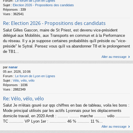
Forum :
Le forum de Lyon en Lignes
Sujet :
Election 2026 - Propositions des candidats
Réponses :
339
Vues :
362541
Re: Election 2026 - Propositions des candidats
Salut Gilles Gascon, maire de St Priest, est devenu vice-président
délégué aux Mobilités, aux Transports en commun et à la Performance
du réseau. Il y a je suppose certaines probabilités qu'il préside ou "vice-
préside" le Sytral. Pensez vous qu'il va abandonner T8 et le prolongement
de TB1...
Aller au message
par
nanar
05 avr. 2026, 10:06
Forum :
Le forum de Lyon en Lignes
Sujet :
Vélo, vélo, vélo
Réponses :
1036
Vues :
2882349
Re: Vélo, vélo, vélo
Salut Je m'étais gouré sur qqs chiffres en bas de tableau, voila les bons :
Mode principal utilisés par les actifs Lyonnais pour les déplacements
domicile travail, en 2020 Arrdt : ......... ........ marche .......... vélo ............
TC ............ VP Lyon 1er : .............. 46 % .......... 11 %...
Aller au message