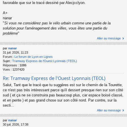
favorable que sur le tracé dessiné par Alecjcclyon.
A+
nanar
"
Si vous ne considérez pas le vélo urbain comme une partie de la
solution pour l'aménagement des villes, vous êtes une partie du
problème
"
Aller au message
par
nanar
31 juil. 2026, 11:23
Forum :
Le forum de Lyon en Lignes
Sujet :
Tramway Express de l'Ouest Lyonnais (TEOL)
Réponses :
1086
Vues :
1237420
Re: Tramway Express de l'Ouest Lyonnais (TEOL)
Salut, Tant que le tracé que tu suggères est sur le chemin de la Tourette,
ce n'est pas très intéressant parce qu'il dessert presque rien sur son côté
sud ( et ça ne se construira pas beaucoup plus, car espace boisé classé,
et en pente ) et pas grand chose sur son côté nord. Par contre, sur la
secti...
Aller au message
par
nanar
30 juil. 2026, 17:38