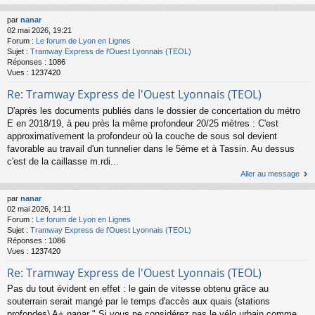
par
nanar
02 mai 2026, 19:21
Forum :
Le forum de Lyon en Lignes
Sujet :
Tramway Express de l'Ouest Lyonnais (TEOL)
Réponses :
1086
Vues :
1237420
Re: Tramway Express de l'Ouest Lyonnais (TEOL)
D'après les documents publiés dans le dossier de concertation du métro
E en 2018/19, à peu près la même profondeur 20/25 mètres : C'est
approximativement la profondeur où la couche de sous sol devient
favorable au travail d'un tunnelier dans le 5ème et à Tassin. Au dessus
c'est de la caillasse m.rdi...
Aller au message
par
nanar
02 mai 2026, 14:11
Forum :
Le forum de Lyon en Lignes
Sujet :
Tramway Express de l'Ouest Lyonnais (TEOL)
Réponses :
1086
Vues :
1237420
Re: Tramway Express de l'Ouest Lyonnais (TEOL)
Pas du tout évident en effet : le gain de vitesse obtenu grâce au
souterrain serait mangé par le temps d'accès aux quais (stations
profondes) A+ nanar " Si vous ne considérez pas le vélo urbain comme