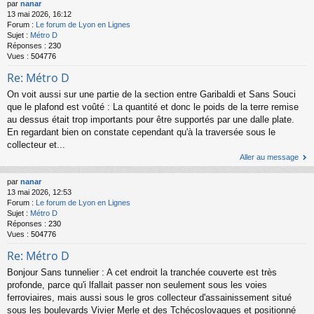
par
nanar
13 mai 2026, 16:12
Forum :
Le forum de Lyon en Lignes
Sujet :
Métro D
Réponses :
230
Vues :
504776
Re: Métro D
On voit aussi sur une partie de la section entre Garibaldi et Sans Souci
que le plafond est voûté : La quantité et donc le poids de la terre remise
au dessus était trop importants pour être supportés par une dalle plate.
En regardant bien on constate cependant qu'à la traversée sous le
collecteur et...
Aller au message
par
nanar
13 mai 2026, 12:53
Forum :
Le forum de Lyon en Lignes
Sujet :
Métro D
Réponses :
230
Vues :
504776
Re: Métro D
Bonjour Sans tunnelier : A cet endroit la tranchée couverte est très
profonde, parce qu'i lfallait passer non seulement sous les voies
ferroviaires, mais aussi sous le gros collecteur d'assainissement situé
sous les boulevards Vivier Merle et des Tchécoslovaques et positionné