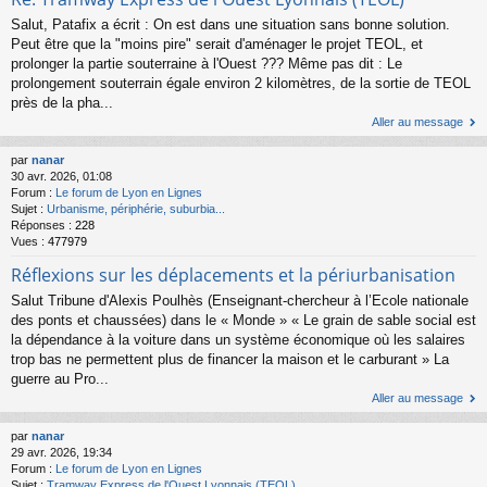
Salut, Patafix a écrit : On est dans une situation sans bonne solution.
Peut être que la "moins pire" serait d'aménager le projet TEOL, et
prolonger la partie souterraine à l'Ouest ??? Même pas dit : Le
prolongement souterrain égale environ 2 kilomètres, de la sortie de TEOL
près de la pha...
Aller au message
par
nanar
30 avr. 2026, 01:08
Forum :
Le forum de Lyon en Lignes
Sujet :
Urbanisme, périphérie, suburbia...
Réponses :
228
Vues :
477979
Réflexions sur les déplacements et la périurbanisation
Salut Tribune d'Alexis Poulhès (Enseignant-chercheur à l’Ecole nationale
des ponts et chaussées) dans le « Monde » « Le grain de sable social est
la dépendance à la voiture dans un système économique où les salaires
trop bas ne permettent plus de financer la maison et le carburant » La
guerre au Pro...
Aller au message
par
nanar
29 avr. 2026, 19:34
Forum :
Le forum de Lyon en Lignes
Sujet :
Tramway Express de l'Ouest Lyonnais (TEOL)