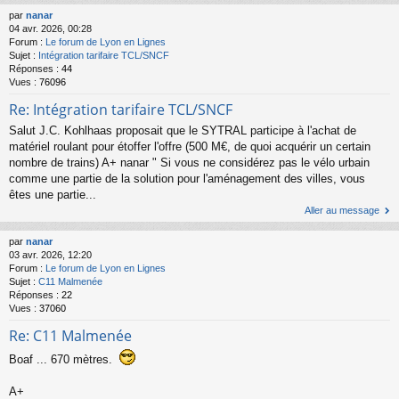
par
nanar
04 avr. 2026, 00:28
Forum :
Le forum de Lyon en Lignes
Sujet :
Intégration tarifaire TCL/SNCF
Réponses :
44
Vues :
76096
Re: Intégration tarifaire TCL/SNCF
Salut J.C. Kohlhaas proposait que le SYTRAL participe à l'achat de
matériel roulant pour étoffer l'offre (500 M€, de quoi acquérir un certain
nombre de trains) A+ nanar " Si vous ne considérez pas le vélo urbain
comme une partie de la solution pour l'aménagement des villes, vous
êtes une partie...
Aller au message
par
nanar
03 avr. 2026, 12:20
Forum :
Le forum de Lyon en Lignes
Sujet :
C11 Malmenée
Réponses :
22
Vues :
37060
Re: C11 Malmenée
Boaf ... 670 mètres.
A+