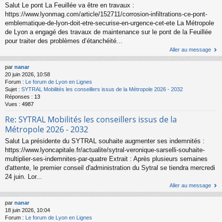
Salut Le pont La Feuillée va être en travaux :
https://www.lyonmag.com/article/152711/corrosion-infiltrations-ce-pont-
emblematique-de-lyon-doit-etre-securise-en-urgence-cet-ete La Métropole
de Lyon a engagé des travaux de maintenance sur le pont de la Feuillée
pour traiter des problèmes d’étanchéité...
Aller au message
par
nanar
20 juin 2026, 10:58
Forum :
Le forum de Lyon en Lignes
Sujet :
SYTRAL Mobilités les conseillers issus de la Métropole 2026 - 2032
Réponses :
13
Vues :
4987
Re: SYTRAL Mobilités les conseillers issus de la
Métropole 2026 - 2032
Salut La présidente du SYTRAL souhaite augmenter ses indemnités :
https://www.lyoncapitale.fr/actualite/sytral-veronique-sarselli-souhaite-
multiplier-ses-indemnites-par-quatre Extrait : Après plusieurs semaines
d'attente, le premier conseil d'administration du Sytral se tiendra mercredi
24 juin. Lor...
Aller au message
par
nanar
18 juin 2026, 10:04
Forum :
Le forum de Lyon en Lignes