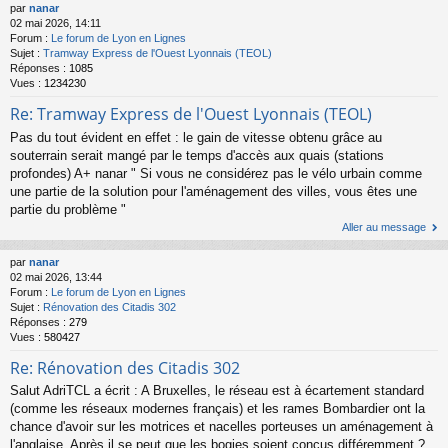
par
nanar
02 mai 2026, 14:11
Forum :
Le forum de Lyon en Lignes
Sujet :
Tramway Express de l'Ouest Lyonnais (TEOL)
Réponses :
1085
Vues :
1234230
Re: Tramway Express de l'Ouest Lyonnais (TEOL)
Pas du tout évident en effet : le gain de vitesse obtenu grâce au
souterrain serait mangé par le temps d'accès aux quais (stations
profondes) A+ nanar " Si vous ne considérez pas le vélo urbain comme
une partie de la solution pour l'aménagement des villes, vous êtes une
partie du problème "
Aller au message
par
nanar
02 mai 2026, 13:44
Forum :
Le forum de Lyon en Lignes
Sujet :
Rénovation des Citadis 302
Réponses :
279
Vues :
580427
Re: Rénovation des Citadis 302
Salut AdriTCL a écrit : A Bruxelles, le réseau est à écartement standard
(comme les réseaux modernes français) et les rames Bombardier ont la
chance d'avoir sur les motrices et nacelles porteuses un aménagement à
l'anglaise. Après il se peut que les bogies soient conçus différemment ?