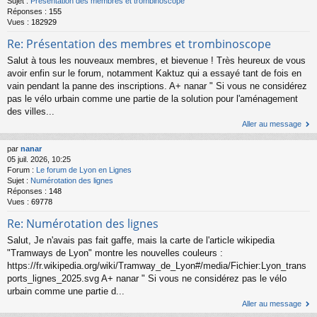
Sujet :
Présentation des membres et trombinoscope
Réponses :
155
Vues :
182929
Re: Présentation des membres et trombinoscope
Salut à tous les nouveaux membres, et bievenue ! Très heureux de vous
avoir enfin sur le forum, notamment Kaktuz qui a essayé tant de fois en
vain pendant la panne des inscriptions. A+ nanar " Si vous ne considérez
pas le vélo urbain comme une partie de la solution pour l'aménagement
des villes...
Aller au message
par
nanar
05 juil. 2026, 10:25
Forum :
Le forum de Lyon en Lignes
Sujet :
Numérotation des lignes
Réponses :
148
Vues :
69778
Re: Numérotation des lignes
Salut, Je n'avais pas fait gaffe, mais la carte de l'article wikipedia
"Tramways de Lyon" montre les nouvelles couleurs :
https://fr.wikipedia.org/wiki/Tramway_de_Lyon#/media/Fichier:Lyon_trans
ports_lignes_2025.svg A+ nanar " Si vous ne considérez pas le vélo
urbain comme une partie d...
Aller au message