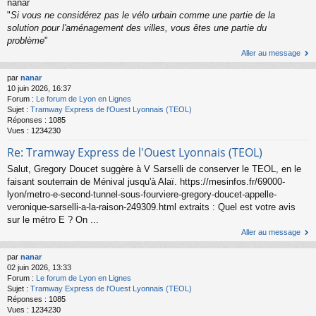
nanar
"
Si vous ne considérez pas le vélo urbain comme une partie de la
solution pour l'aménagement des villes, vous êtes une partie du
problème
"
Aller au message
par
nanar
10 juin 2026, 16:37
Forum :
Le forum de Lyon en Lignes
Sujet :
Tramway Express de l'Ouest Lyonnais (TEOL)
Réponses :
1085
Vues :
1234230
Re: Tramway Express de l'Ouest Lyonnais (TEOL)
Salut, Gregory Doucet suggère à V Sarselli de conserver le TEOL, en le
faisant souterrain de Ménival jusqu'à Alaï. https://mesinfos.fr/69000-
lyon/metro-e-second-tunnel-sous-fourviere-gregory-doucet-appelle-
veronique-sarselli-a-la-raison-249309.html extraits : Quel est votre avis
sur le métro E ? On ...
Aller au message
par
nanar
02 juin 2026, 13:33
Forum :
Le forum de Lyon en Lignes
Sujet :
Tramway Express de l'Ouest Lyonnais (TEOL)
Réponses :
1085
Vues :
1234230