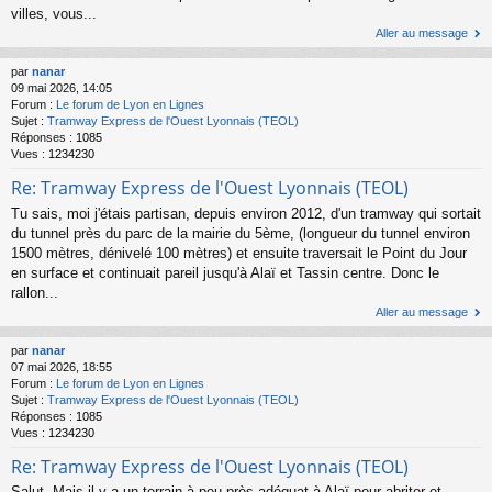
villes, vous...
Aller au message
par
nanar
09 mai 2026, 14:05
Forum :
Le forum de Lyon en Lignes
Sujet :
Tramway Express de l'Ouest Lyonnais (TEOL)
Réponses :
1085
Vues :
1234230
Re: Tramway Express de l'Ouest Lyonnais (TEOL)
Tu sais, moi j'étais partisan, depuis environ 2012, d'un tramway qui sortait
du tunnel près du parc de la mairie du 5ème, (longueur du tunnel environ
1500 mètres, dénivelé 100 mètres) et ensuite traversait le Point du Jour
en surface et continuait pareil jusqu'à Alaï et Tassin centre. Donc le
rallon...
Aller au message
par
nanar
07 mai 2026, 18:55
Forum :
Le forum de Lyon en Lignes
Sujet :
Tramway Express de l'Ouest Lyonnais (TEOL)
Réponses :
1085
Vues :
1234230
Re: Tramway Express de l'Ouest Lyonnais (TEOL)
Salut, Mais il y a un terrain à peu près adéquat à Alaï pour abriter et