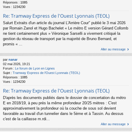
Réponses :
1085
Vues :
1234230
Re: Tramway Express de l'Ouest Lyonnais (TEOL)
Salurt Extraits d'un article du journal L'Arrière Cour" publié le 3 mai 2026
par Romain Zanol et Hugo Bachelet « Le métro E version Gérard Collomb
ne tient certainement plus » Véronique Sarselli a vivement critiqué la
gestion du réseau de transport par la majorité de Bruno Bernard, et
promis « ...
Aller au message
par
nanar
02 mai 2026, 19:21
Forum :
Le forum de Lyon en Lignes
Sujet :
Tramway Express de l'Ouest Lyonnais (TEOL)
Réponses :
1085
Vues :
1234230
Re: Tramway Express de l'Ouest Lyonnais (TEOL)
D'après les documents publiés dans le dossier de concertation du métro
E en 2018/19, à peu près la même profondeur 20/25 mètres : C'est
approximativement la profondeur où la couche de sous sol devient
favorable au travail d'un tunnelier dans le 5ème et à Tassin. Au dessus
c'est de la caillasse m.rdi...
Aller au message