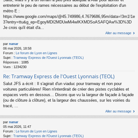
entretenir le peu de rames nécessaires au début de l'exploitation d'un
métro E :
https://www.google.com/maps/@45.749986,4.7679686,95m/data=!3m1!1e
3?entry=ttu&g_ep=EgoyMDI2MDUwMi4wIKXMDSoASAFQAw%3D%3D
Je crois qu'il était d'a...
Aller au message
par
nanar
06 mai 2026, 18:58
Forum :
Le forum de Lyon en Lignes
Sujet :
Tramway Express de l'Ouest Lyonnais (TEOL)
Réponses :
1085
Vues :
1234230
Re: Tramway Express de l'Ouest Lyonnais (TEOL)
Salut JFS a écrit : Il s'agirait d'un viaduc pour tramway et non pour
voitures particulières! Rien n'interdirait de créer des pistes cyclables et
espaces verts en dessous... Disons que vu la largeur de façade à façade
(ou de clôture à clôture), et la largeur des chaussées, sur les voiries du
tracé, ...
Aller au message
par
nanar
05 mai 2026, 11:47
Forum :
Le forum de Lyon en Lignes
Sujet :
Tramway Express de l'Ouest Lyonnais (TEOL)