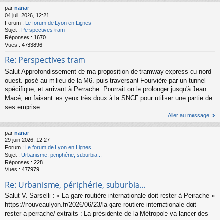
par
nanar
04 juil. 2026, 12:21
Forum :
Le forum de Lyon en Lignes
Sujet :
Perspectives tram
Réponses :
1670
Vues :
4783896
Re: Perspectives tram
Salut Approfondissement de ma proposition de tramway express du nord
ouest, posé au milieu de la M6, puis traversant Fourvière par un tunnel
spécifique, et arrivant à Perrache. Pourrait on le prolonger jusqu'à Jean
Macé, en faisant les yeux très doux à la SNCF pour utiliser une partie de
ses emprise...
Aller au message
par
nanar
29 juin 2026, 12:27
Forum :
Le forum de Lyon en Lignes
Sujet :
Urbanisme, périphérie, suburbia...
Réponses :
228
Vues :
477979
Re: Urbanisme, périphérie, suburbia...
Salut V. Sarselli : « La gare routière internationale doit rester à Perrache »
https://nouveaulyon.fr/2026/06/23/la-gare-routiere-internationale-doit-
rester-a-perrache/ extraits : La présidente de la Métropole va lancer des