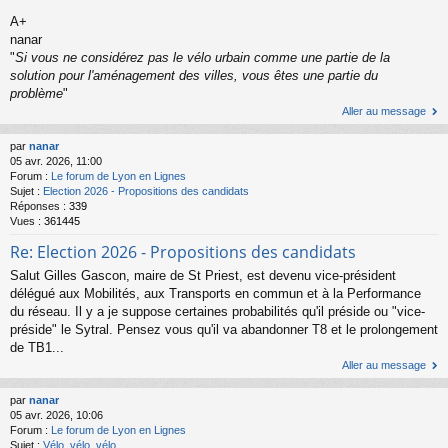
A+
nanar
"
Si vous ne considérez pas le vélo urbain comme une partie de la
solution pour l'aménagement des villes, vous êtes une partie du
problème
"
Aller au message
par
nanar
05 avr. 2026, 11:00
Forum :
Le forum de Lyon en Lignes
Sujet :
Election 2026 - Propositions des candidats
Réponses :
339
Vues :
361445
Re: Election 2026 - Propositions des candidats
Salut Gilles Gascon, maire de St Priest, est devenu vice-président
délégué aux Mobilités, aux Transports en commun et à la Performance
du réseau. Il y a je suppose certaines probabilités qu'il préside ou "vice-
préside" le Sytral. Pensez vous qu'il va abandonner T8 et le prolongement
de TB1...
Aller au message
par
nanar
05 avr. 2026, 10:06
Forum :
Le forum de Lyon en Lignes
Sujet :
Vélo, vélo, vélo