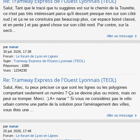
Re: Tramway Express de l'Ouest Lyonnais (TEOL)
Salut, Tant que le tracé que tu suggères est sur le chemin de la Tourette,
ce n'est pas très intéressant parce qu'il dessert presque rien sur son côté
sud ( et ça ne se construira pas beaucoup plus, car espace boisé classé,
et en pente ) et pas grand chose sur son côté nord. Par contre, sur la
secti...
Aller au message
par
nanar
30 juil. 2026, 17:38
Forum :
Le forum de Lyon en Lignes
Sujet :
Tramway Express de l'Ouest Lyonnais (TEOL)
Réponses :
1085
Vues :
1234230
Re: Tramway Express de l'Ouest Lyonnais (TEOL)
Salut, Alec, tu peux préciser ce que sont les lignes ou les polygones
comportant seulement un numéro ? Ça se devine plus ou moins, mais on
peut se tromper. Merci. :) A+ nanar " Si vous ne considérez pas le vélo
urbain comme une partie de la solution pour l'aménagement des villes,
vous êtes une ...
Aller au message
par
nanar
25 juil. 2026, 17:48
Forum :
Le forum de Lyon en Lignes