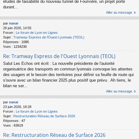
études de faisabilité du nouveau tunnel de Fourvière, un projet porté
durant...
Aller au message
par
nanar
26 juin 2026, 14:55
Forum :
Le forum de Lyon en Lignes
Sujet :
Tramway Express de l'Ouest Lyonnais (TEOL)
Réponses :
1085
Vues :
1234230
Re: Tramway Express de l'Ouest Lyonnais (TEOL)
Salut Les Echos ont écrit : La nouvelle présidente de l'autorité
organisatrice des transports en commun lyonnais convoque les attentes
des usagers et le besoin des territoires pour définir sa feuille de route qui
s'ouvre avec un bilan financier 2025 plus positif que prévu . Ah tiens, le
bilan ne ser...
Aller au message
par
nanar
23 juin 2026, 18:28
Forum :
Le forum de Lyon en Lignes
Sujet :
Restructuration Réseau de Surface 2026
Réponses :
47
Vues :
63619
Re: Restructuration Réseau de Surface 2026