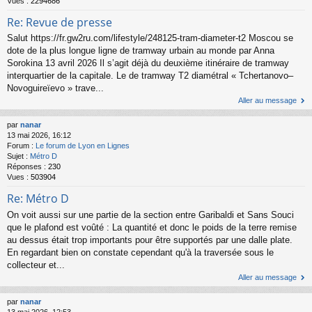
Vues :
2294686
Re: Revue de presse
Salut https://fr.gw2ru.com/lifestyle/248125-tram-diameter-t2 Moscou se
dote de la plus longue ligne de tramway urbain au monde par Anna
Sorokina 13 avril 2026 Il s’agit déjà du deuxième itinéraire de tramway
interquartier de la capitale. Le de tramway T2 diamétral « Tchertanovo–
Novoguireïevo » trave...
Aller au message
par
nanar
13 mai 2026, 16:12
Forum :
Le forum de Lyon en Lignes
Sujet :
Métro D
Réponses :
230
Vues :
503904
Re: Métro D
On voit aussi sur une partie de la section entre Garibaldi et Sans Souci
que le plafond est voûté : La quantité et donc le poids de la terre remise
au dessus était trop importants pour être supportés par une dalle plate.
En regardant bien on constate cependant qu'à la traversée sous le
collecteur et...
Aller au message
par
nanar