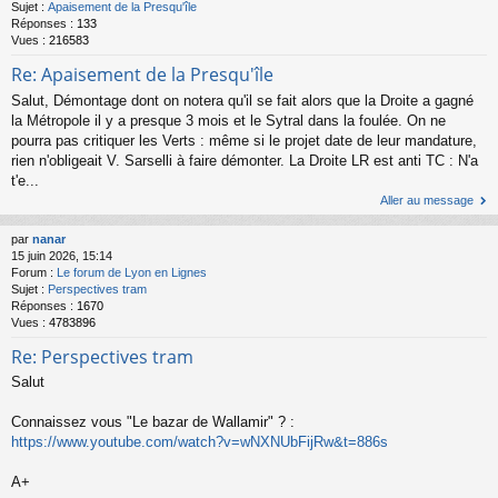
Sujet :
Apaisement de la Presqu'île
Réponses :
133
Vues :
216583
Re: Apaisement de la Presqu'île
Salut, Démontage dont on notera qu'il se fait alors que la Droite a gagné
la Métropole il y a presque 3 mois et le Sytral dans la foulée. On ne
pourra pas critiquer les Verts : même si le projet date de leur mandature,
rien n'obligeait V. Sarselli à faire démonter. La Droite LR est anti TC : N'a
t'e...
Aller au message
par
nanar
15 juin 2026, 15:14
Forum :
Le forum de Lyon en Lignes
Sujet :
Perspectives tram
Réponses :
1670
Vues :
4783896
Re: Perspectives tram
Salut
Connaissez vous "Le bazar de Wallamir" ? :
https://www.youtube.com/watch?v=wNXNUbFijRw&t=886s
A+