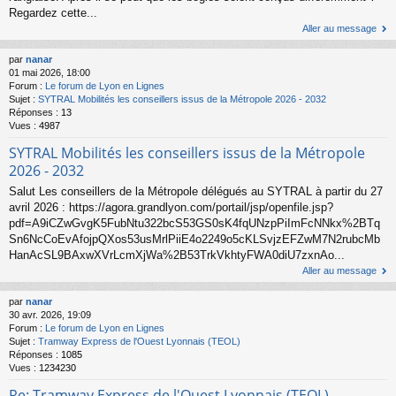
Regardez cette...
Aller au message
par
nanar
01 mai 2026, 18:00
Forum :
Le forum de Lyon en Lignes
Sujet :
SYTRAL Mobilités les conseillers issus de la Métropole 2026 - 2032
Réponses :
13
Vues :
4987
SYTRAL Mobilités les conseillers issus de la Métropole
2026 - 2032
Salut Les conseillers de la Métropole délégués au SYTRAL à partir du 27
avril 2026 : https://agora.grandlyon.com/portail/jsp/openfile.jsp?
pdf=A9iCZwGvgK5FubNtu322bcS53GS0sK4fqUNzpPiImFcNNkx%2BTq
Sn6NcCoEvAfojpQXos53usMrlPiiE4o2249o5cKLSvjzEFZwM7N2rubcMb
HanAcSL9BAxwXVrLcmXjWa%2B53TrkVkhtyFWA0diU7zxnAo...
Aller au message
par
nanar
30 avr. 2026, 19:09
Forum :
Le forum de Lyon en Lignes
Sujet :
Tramway Express de l'Ouest Lyonnais (TEOL)
Réponses :
1085
Vues :
1234230
Re: Tramway Express de l'Ouest Lyonnais (TEOL)