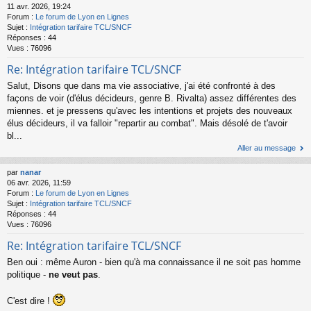
11 avr. 2026, 19:24
Forum :
Le forum de Lyon en Lignes
Sujet :
Intégration tarifaire TCL/SNCF
Réponses :
44
Vues :
76096
Re: Intégration tarifaire TCL/SNCF
Salut, Disons que dans ma vie associative, j'ai été confronté à des
façons de voir (d'élus décideurs, genre B. Rivalta) assez différentes des
miennes. et je pressens qu'avec les intentions et projets des nouveaux
élus décideurs, il va falloir "repartir au combat". Mais désolé de t'avoir
bl...
Aller au message
par
nanar
06 avr. 2026, 11:59
Forum :
Le forum de Lyon en Lignes
Sujet :
Intégration tarifaire TCL/SNCF
Réponses :
44
Vues :
76096
Re: Intégration tarifaire TCL/SNCF
Ben oui : même Auron - bien qu'à ma connaissance il ne soit pas homme
politique -
ne veut pas
.
C'est dire !