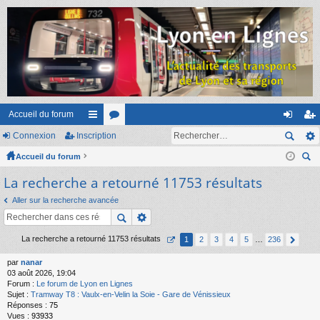
Accueil du forum
Connexion
Inscription
ac
or
on
ns
Accueil du forum
co
u
ne
cri
ec
La recherche a retourné 11753 résultats
ur
m
xi
pti
her
ci
s
on
on
Aller sur la recherche avancée
ch
er
s
La recherche a retourné 11753 résultats
1
2
3
4
5
…
236
par
nanar
03 août 2026, 19:04
Forum :
Le forum de Lyon en Lignes
Sujet :
Tramway T8 : Vaulx-en-Velin la Soie - Gare de Vénissieux
Réponses :
75
Vues :
93933