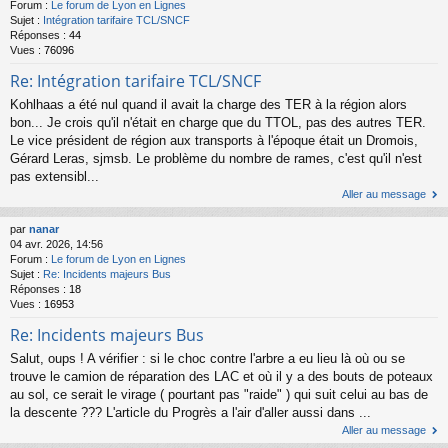
Forum :
Le forum de Lyon en Lignes
Sujet :
Intégration tarifaire TCL/SNCF
Réponses :
44
Vues :
76096
Re: Intégration tarifaire TCL/SNCF
Kohlhaas a été nul quand il avait la charge des TER à la région alors
bon... Je crois qu'il n'était en charge que du TTOL, pas des autres TER.
Le vice président de région aux transports à l'époque était un Dromois,
Gérard Leras, sjmsb. Le problème du nombre de rames, c'est qu'il n'est
pas extensibl...
Aller au message
par
nanar
04 avr. 2026, 14:56
Forum :
Le forum de Lyon en Lignes
Sujet :
Re: Incidents majeurs Bus
Réponses :
18
Vues :
16953
Re: Incidents majeurs Bus
Salut, oups ! A vérifier : si le choc contre l'arbre a eu lieu là où ou se
trouve le camion de réparation des LAC et où il y a des bouts de poteaux
au sol, ce serait le virage ( pourtant pas "raide" ) qui suit celui au bas de
la descente ??? L'article du Progrès a l'air d'aller aussi dans ...
Aller au message