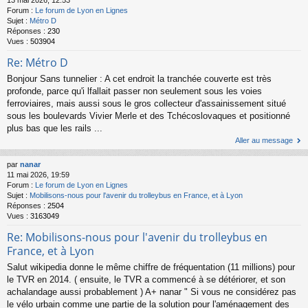
13 mai 2026, 12:53
Forum :
Le forum de Lyon en Lignes
Sujet :
Métro D
Réponses :
230
Vues :
503904
Re: Métro D
Bonjour Sans tunnelier : A cet endroit la tranchée couverte est très
profonde, parce qu'i lfallait passer non seulement sous les voies
ferroviaires, mais aussi sous le gros collecteur d'assainissement situé
sous les boulevards Vivier Merle et des Tchécoslovaques et positionné
plus bas que les rails ...
Aller au message
par
nanar
11 mai 2026, 19:59
Forum :
Le forum de Lyon en Lignes
Sujet :
Mobilisons-nous pour l'avenir du trolleybus en France, et à Lyon
Réponses :
2504
Vues :
3163049
Re: Mobilisons-nous pour l'avenir du trolleybus en
France, et à Lyon
Salut wikipedia donne le même chiffre de fréquentation (11 millions) pour
le TVR en 2014. ( ensuite, le TVR a commencé à se détériorer, et son
achalandage aussi probablement ) A+ nanar " Si vous ne considérez pas
le vélo urbain comme une partie de la solution pour l'aménagement des