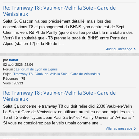
Re: Tramway T8 : Vaulx-en-Velin la Soie - Gare de
Vénissieux
Salut G. Gascon n'a pas précisément détaillé, mais lors des
concertations T8 et prolongement du BHNS lyon centre est de Sept
Chemins vers Rd Pt de Parilly (qui ont eu lieu pendant la mandature des
Verts) il a souhaité que - T8 prenne le tracé du BHNS entre Porte des
Alpes (station T2) et la Rte de L...
Aller au message
par
nanar
02 août 2026, 23:04
Forum :
Le forum de Lyon en Lignes
Sujet :
Tramway T8 : Vaulx-en-Velin la Soie - Gare de Vénissieux
Réponses :
75
Vues :
93933
Re: Tramway T8 : Vaulx-en-Velin la Soie - Gare de
Vénissieux
Salut Ça concerne le tramway T8 qui doit relier d'ici 2030 Vaulx-en-Velin
La Soie à Gare de Vénissieux en utilisant au milieu de son trajet les rails
T5 et T2 entre "Lycée Jean Paul Sartre" et "Parilly Université" A+ nanar "
Si vous ne considérez pas le vélo urbain comme une...
Aller au message