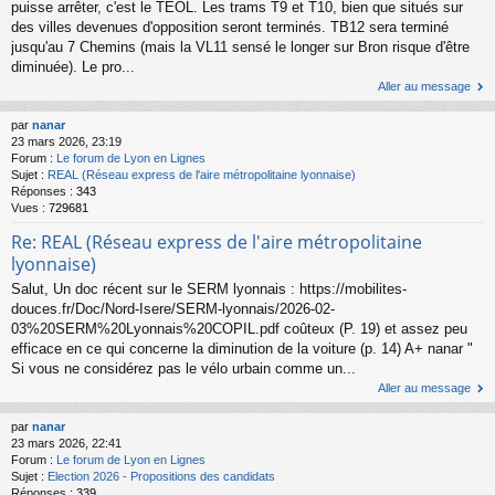
puisse arrêter, c'est le TEOL. Les trams T9 et T10, bien que situés sur
des villes devenues d'opposition seront terminés. TB12 sera terminé
jusqu'au 7 Chemins (mais la VL11 sensé le longer sur Bron risque d'être
diminuée). Le pro...
Aller au message
par
nanar
23 mars 2026, 23:19
Forum :
Le forum de Lyon en Lignes
Sujet :
REAL (Réseau express de l'aire métropolitaine lyonnaise)
Réponses :
343
Vues :
729681
Re: REAL (Réseau express de l'aire métropolitaine
lyonnaise)
Salut, Un doc récent sur le SERM lyonnais : https://mobilites-
douces.fr/Doc/Nord-Isere/SERM-lyonnais/2026-02-
03%20SERM%20Lyonnais%20COPIL.pdf coûteux (P. 19) et assez peu
efficace en ce qui concerne la diminution de la voiture (p. 14) A+ nanar "
Si vous ne considérez pas le vélo urbain comme un...
Aller au message
par
nanar
23 mars 2026, 22:41
Forum :
Le forum de Lyon en Lignes
Sujet :
Election 2026 - Propositions des candidats
Réponses :
339