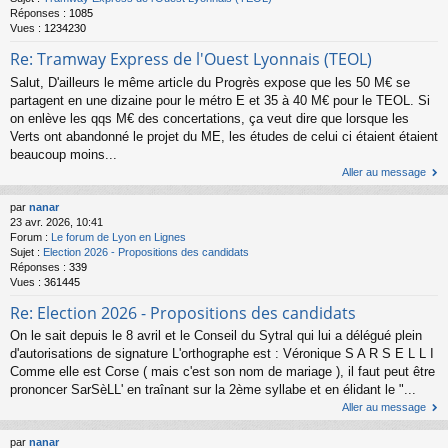
Réponses :
1085
Vues :
1234230
Re: Tramway Express de l'Ouest Lyonnais (TEOL)
Salut, D'ailleurs le même article du Progrès expose que les 50 M€ se
partagent en une dizaine pour le métro E et 35 à 40 M€ pour le TEOL. Si
on enlève les qqs M€ des concertations, ça veut dire que lorsque les
Verts ont abandonné le projet du ME, les études de celui ci étaient étaient
beaucoup moins...
Aller au message
par
nanar
23 avr. 2026, 10:41
Forum :
Le forum de Lyon en Lignes
Sujet :
Election 2026 - Propositions des candidats
Réponses :
339
Vues :
361445
Re: Election 2026 - Propositions des candidats
On le sait depuis le 8 avril et le Conseil du Sytral qui lui a délégué plein
d'autorisations de signature L'orthographe est : Véronique S A R S E L L I
Comme elle est Corse ( mais c'est son nom de mariage ), il faut peut être
prononcer SarSèLL' en traînant sur la 2ème syllabe et en élidant le "...
Aller au message
par
nanar