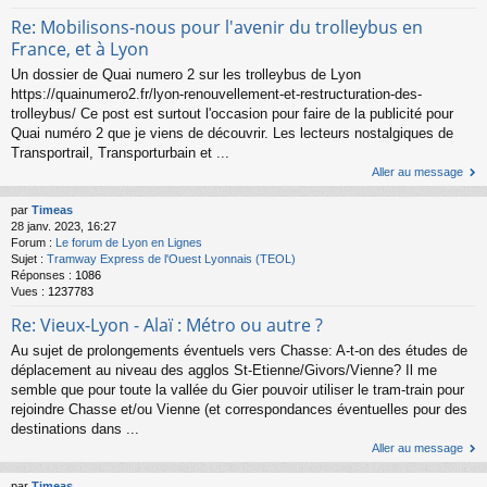
Re: Mobilisons-nous pour l'avenir du trolleybus en
France, et à Lyon
Un dossier de Quai numero 2 sur les trolleybus de Lyon
https://quainumero2.fr/lyon-renouvellement-et-restructuration-des-
trolleybus/ Ce post est surtout l'occasion pour faire de la publicité pour
Quai numéro 2 que je viens de découvrir. Les lecteurs nostalgiques de
Transportrail, Transporturbain et ...
Aller au message
par
Timeas
28 janv. 2023, 16:27
Forum :
Le forum de Lyon en Lignes
Sujet :
Tramway Express de l'Ouest Lyonnais (TEOL)
Réponses :
1086
Vues :
1237783
Re: Vieux-Lyon - Alaï : Métro ou autre ?
Au sujet de prolongements éventuels vers Chasse: A-t-on des études de
déplacement au niveau des agglos St-Etienne/Givors/Vienne? Il me
semble que pour toute la vallée du Gier pouvoir utiliser le tram-train pour
rejoindre Chasse et/ou Vienne (et correspondances éventuelles pour des
destinations dans ...
Aller au message
par
Timeas