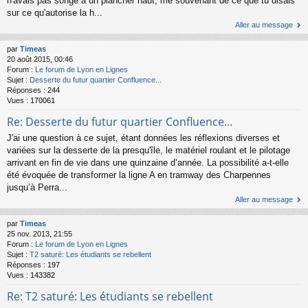
n'avais pas songé à un plancher haut, me souvenant de ce que tu disais
sur ce qu'autorise la h...
Aller au message
par
Timeas
20 août 2015, 00:46
Forum :
Le forum de Lyon en Lignes
Sujet :
Desserte du futur quartier Confluence...
Réponses :
244
Vues :
170061
Re: Desserte du futur quartier Confluence...
J'ai une question à ce sujet, étant données les réflexions diverses et
variées sur la desserte de la presqu'île, le matériel roulant et le pilotage
arrivant en fin de vie dans une quinzaine d’année. La possibilité a-t-elle
été évoquée de transformer la ligne A en tramway des Charpennes
jusqu’à Perra...
Aller au message
par
Timeas
25 nov. 2013, 21:55
Forum :
Le forum de Lyon en Lignes
Sujet :
T2 saturé: Les étudiants se rebellent
Réponses :
197
Vues :
143382
Re: T2 saturé: Les étudiants se rebellent