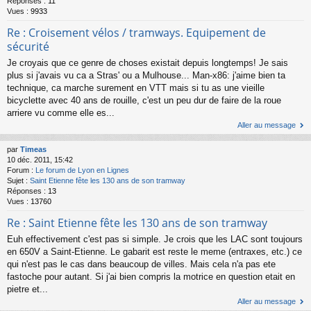
Réponses :
11
Vues :
9933
Re : Croisement vélos / tramways. Equipement de
sécurité
Je croyais que ce genre de choses existait depuis longtemps! Je sais
plus si j'avais vu ca a Stras' ou a Mulhouse... Man-x86: j'aime bien ta
technique, ca marche surement en VTT mais si tu as une vieille
bicyclette avec 40 ans de rouille, c'est un peu dur de faire de la roue
arriere vu comme elle es...
Aller au message
par
Timeas
10 déc. 2011, 15:42
Forum :
Le forum de Lyon en Lignes
Sujet :
Saint Etienne fête les 130 ans de son tramway
Réponses :
13
Vues :
13760
Re : Saint Etienne fête les 130 ans de son tramway
Euh effectivement c'est pas si simple. Je crois que les LAC sont toujours
en 650V a Saint-Etienne. Le gabarit est reste le meme (entraxes, etc.) ce
qui n'est pas le cas dans beaucoup de villes. Mais cela n'a pas ete
fastoche pour autant. Si j'ai bien compris la motrice en question etait en
pietre et...
Aller au message