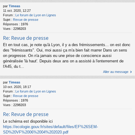
par
Timeas
11 oct. 2020, 12:27
Forum :
Le forum de Lyon en Lignes
Sujet :
Revue de presse
Réponses :
1976
Vues :
2298203
Re: Revue de presse
Et en tout cas, je note qu'à Lyon, il y a des frémissements... on est donc
des "frémissants". Oui, moi aussi ça m'a bien fait marrer Dans un sens
on progresse. On n'a jamais eu une prise de conscience aussi
généralisée 'là haut'. Depuis deux ans on a assisté à l'enterrement de
l'A45, du t...
Aller au message
par
Timeas
10 oct. 2020, 18:17
Forum :
Le forum de Lyon en Lignes
Sujet :
Revue de presse
Réponses :
1976
Vues :
2298203
Re: Revue de presse
Le schéma est disponible ici
https://ecologie.gouv.fr/sites/default/files/EF%26SEM-
SD%20VF%2006%2004%202020.pdf