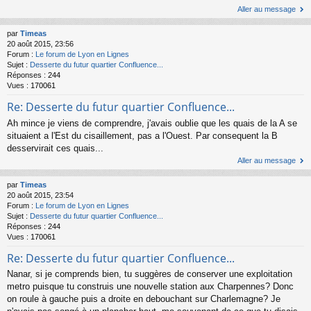
Aller au message
par
Timeas
20 août 2015, 23:56
Forum :
Le forum de Lyon en Lignes
Sujet :
Desserte du futur quartier Confluence...
Réponses :
244
Vues :
170061
Re: Desserte du futur quartier Confluence...
Ah mince je viens de comprendre, j'avais oublie que les quais de la A se
situaient a l'Est du cisaillement, pas a l'Ouest. Par consequent la B
desservirait ces quais...
Aller au message
par
Timeas
20 août 2015, 23:54
Forum :
Le forum de Lyon en Lignes
Sujet :
Desserte du futur quartier Confluence...
Réponses :
244
Vues :
170061
Re: Desserte du futur quartier Confluence...
Nanar, si je comprends bien, tu suggères de conserver une exploitation
metro puisque tu construis une nouvelle station aux Charpennes? Donc
on roule à gauche puis a droite en debouchant sur Charlemagne? Je