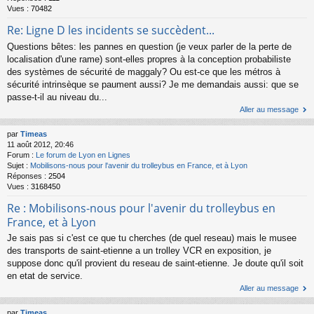
Vues :
70482
Re: Ligne D les incidents se succèdent...
Questions bêtes: les pannes en question (je veux parler de la perte de
localisation d'une rame) sont-elles propres à la conception probabiliste
des systèmes de sécurité de maggaly? Ou est-ce que les métros à
sécurité intrinsèque se paument aussi? Je me demandais aussi: que se
passe-t-il au niveau du...
Aller au message
par
Timeas
11 août 2012, 20:46
Forum :
Le forum de Lyon en Lignes
Sujet :
Mobilisons-nous pour l'avenir du trolleybus en France, et à Lyon
Réponses :
2504
Vues :
3168450
Re : Mobilisons-nous pour l'avenir du trolleybus en
France, et à Lyon
Je sais pas si c'est ce que tu cherches (de quel reseau) mais le musee
des transports de saint-etienne a un trolley VCR en exposition, je
suppose donc qu'il provient du reseau de saint-etienne. Je doute qu'il soit
en etat de service.
Aller au message
par
Timeas