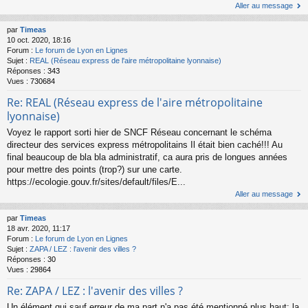
Aller au message
par
Timeas
10 oct. 2020, 18:16
Forum :
Le forum de Lyon en Lignes
Sujet :
REAL (Réseau express de l'aire métropolitaine lyonnaise)
Réponses :
343
Vues :
730684
Re: REAL (Réseau express de l'aire métropolitaine
lyonnaise)
Voyez le rapport sorti hier de SNCF Réseau concernant le schéma
directeur des services express métropolitains Il était bien caché!!! Au
final beaucoup de bla bla administratif, ca aura pris de longues années
pour mettre des points (trop?) sur une carte.
https://ecologie.gouv.fr/sites/default/files/E...
Aller au message
par
Timeas
18 avr. 2020, 11:17
Forum :
Le forum de Lyon en Lignes
Sujet :
ZAPA / LEZ : l'avenir des villes ?
Réponses :
30
Vues :
29864
Re: ZAPA / LEZ : l'avenir des villes ?
Un élément qui sauf erreur de ma part n'a pas été mentionné plus haut: la