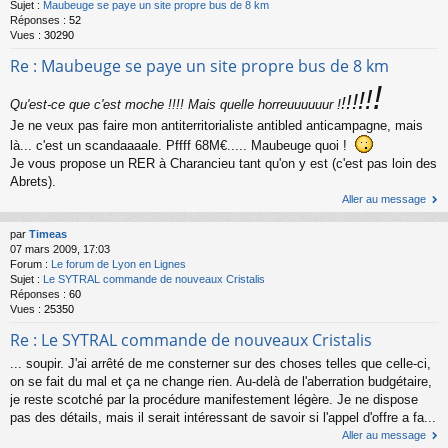
Sujet :
Maubeuge se paye un site propre bus de 8 km
Réponses :
52
Vues :
30290
Re : Maubeuge se paye un site propre bus de 8 km
!
!
!
!
!
!
!
Qu'est-ce que c'est moche !!!! Mais quelle horreuuuuuur
Je ne veux pas faire mon antiterritorialiste antibled anticampagne, mais
là... c'est un scandaaaale. Pffff 68M€..... Maubeuge quoi !
Je vous propose un RER à Charancieu tant qu'on y est (c'est pas loin des
Abrets).
Aller au message
par
Timeas
07 mars 2009, 17:03
Forum :
Le forum de Lyon en Lignes
Sujet :
Le SYTRAL commande de nouveaux Cristalis
Réponses :
60
Vues :
25350
Re : Le SYTRAL commande de nouveaux Cristalis
... soupir. J'ai arrêté de me consterner sur des choses telles que celle-ci,
on se fait du mal et ça ne change rien. Au-delà de l'aberration budgétaire,
je reste scotché par la procédure manifestement légère. Je ne dispose
pas des détails, mais il serait intéressant de savoir si l'appel d'offre a fa...
Aller au message