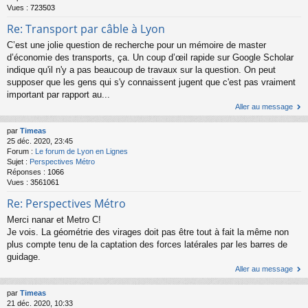
Vues :
723503
Re: Transport par câble à Lyon
C’est une jolie question de recherche pour un mémoire de master
d’économie des transports, ça. Un coup d’œil rapide sur Google Scholar
indique qu'il n'y a pas beaucoup de travaux sur la question. On peut
supposer que les gens qui s'y connaissent jugent que c'est pas vraiment
important par rapport au...
Aller au message
par
Timeas
25 déc. 2020, 23:45
Forum :
Le forum de Lyon en Lignes
Sujet :
Perspectives Métro
Réponses :
1066
Vues :
3561061
Re: Perspectives Métro
Merci nanar et Metro C!
Je vois. La géométrie des virages doit pas être tout à fait la même non
plus compte tenu de la captation des forces latérales par les barres de
guidage.
Aller au message
par
Timeas
21 déc. 2020, 10:33