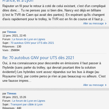
France, et à Lyon
Rajouter un fil pour le retour à coté de celui existant, c'est d'un compliqué
dites donc... Tu ne penses pas si bien dire, Nancy est déjà en bifilaire
(c'est le TVR de Caen qui avait des pantos). En espérant qu'ils changent
d'avis rapidement pour le trolley, le TVR est en fin de course et il faut p...
Aller au message
par
Timeas
12 janv. 2021, 22:45
Forum :
Le forum de Lyon en Lignes
Sujet :
70 autobus GNV pour UTS dès 2021
Réponses :
130
Vues :
256694
Re: 70 autobus GNV pour UTS dès 2021
Oui, à ma connaissance pour descendre en émissions il faut passer à
l'hybride (sans parler du trolley, qui devrait pourtant être la solution
évidente!) Les hybrides sont assez répandus sur les bus à étage (au
Royaume Uni), par contre perso je n'en ai pas beaucoup vu ailleurs. C'est
une fausse impres...
Aller au message
par
Timeas
09 janv. 2021, 15:26
Forum :
Le forum de Lyon en Lignes
Sujet :
Transport par câble à Lyon
Réponses :
440