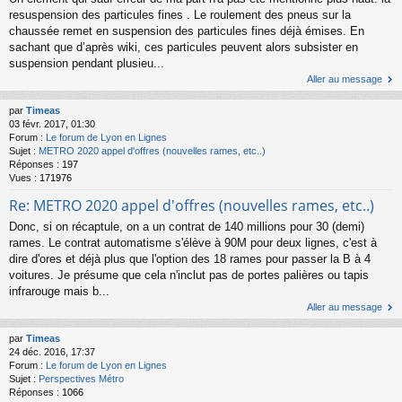
resuspension des particules fines . Le roulement des pneus sur la
chaussée remet en suspension des particules fines déjà émises. En
sachant que d’après wiki, ces particules peuvent alors subsister en
suspension pendant plusieu...
Aller au message
par
Timeas
03 févr. 2017, 01:30
Forum :
Le forum de Lyon en Lignes
Sujet :
METRO 2020 appel d'offres (nouvelles rames, etc..)
Réponses :
197
Vues :
171976
Re: METRO 2020 appel d'offres (nouvelles rames, etc..)
Donc, si on récaptule, on a un contrat de 140 millions pour 30 (demi)
rames. Le contrat automatisme s'élève à 90M pour deux lignes, c'est à
dire d'ores et déjà plus que l'option des 18 rames pour passer la B à 4
voitures. Je présume que cela n'inclut pas de portes palières ou tapis
infrarouge mais b...
Aller au message
par
Timeas
24 déc. 2016, 17:37
Forum :
Le forum de Lyon en Lignes
Sujet :
Perspectives Métro
Réponses :
1066