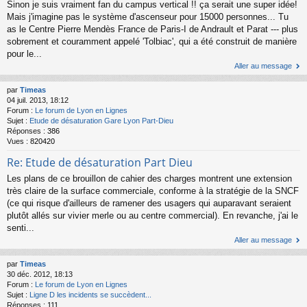
Sinon je suis vraiment fan du campus vertical !! ça serait une super idée!
Mais j'imagine pas le système d'ascenseur pour 15000 personnes... Tu
as le Centre Pierre Mendès France de Paris-I de Andrault et Parat --- plus
sobrement et couramment appelé 'Tolbiac', qui a été construit de manière
pour le...
Aller au message
par
Timeas
04 juil. 2013, 18:12
Forum :
Le forum de Lyon en Lignes
Sujet :
Etude de désaturation Gare Lyon Part-Dieu
Réponses :
386
Vues :
820420
Re: Etude de désaturation Part Dieu
Les plans de ce brouillon de cahier des charges montrent une extension
très claire de la surface commerciale, conforme à la stratégie de la SNCF
(ce qui risque d'ailleurs de ramener des usagers qui auparavant seraient
plutôt allés sur vivier merle ou au centre commercial). En revanche, j'ai le
senti...
Aller au message
par
Timeas
30 déc. 2012, 18:13
Forum :
Le forum de Lyon en Lignes
Sujet :
Ligne D les incidents se succèdent...
Réponses :
111