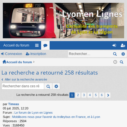
Accueil du forum
Connexion
Inscription
ac
or
on
ns
Accueil du forum
co
u
ne
cri
ec
La recherche a retourné 258 résultats
ur
m
xi
pti
her
ci
s
on
on
Aller sur la recherche avancée
ch
er
s
La recherche a retourné 258 résultats
1
2
3
4
5
6
par
Timeas
05 juil. 2025, 12:20
Forum :
Le forum de Lyon en Lignes
Sujet :
Mobilisons-nous pour l'avenir du trolleybus en France, et à Lyon
Réponses :
2504
Vues :
3168450