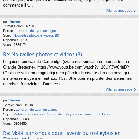
commencé il y...
Aller au message
par
Timeas
11 mars 2021, 18:10
Forum :
Le forum de Lyon en Lignes
Sujet :
Nouvelles photos et vidéos (8)
Réponses :
653
Vues :
1336174
Re: Nouvelles photos et vidéos (8)
Le guided busway de Cambridge (systèmes similaire un peu partout en
Grande Bretagne). https://www.youtube.com/watch?v=10UY3WC4nDY
C'est une solution pragmatique en période de disette dans un pays qui
s’intéresse moyennement aux TCs. Utile pour emprunter des anciennes
emprises ferroviaires. Dans ce c...
Aller au message
par
Timeas
12 févr. 2021, 19:49
Forum :
Le forum de Lyon en Lignes
Sujet :
Mobilisons-nous pour l'avenir du trolleybus en France, et à Lyon
Réponses :
2504
Vues :
3168450
Re: Mobilisons-nous pour l'avenir du trolleybus en