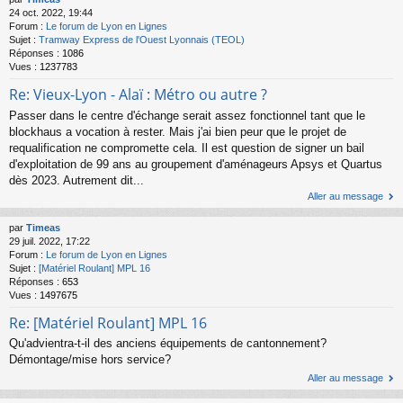
24 oct. 2022, 19:44
Forum :
Le forum de Lyon en Lignes
Sujet :
Tramway Express de l'Ouest Lyonnais (TEOL)
Réponses :
1086
Vues :
1237783
Re: Vieux-Lyon - Alaï : Métro ou autre ?
Passer dans le centre d'échange serait assez fonctionnel tant que le
blockhaus a vocation à rester. Mais j'ai bien peur que le projet de
requalification ne compromette cela. Il est question de signer un bail
d'exploitation de 99 ans au groupement d'aménageurs Apsys et Quartus
dès 2023. Autrement dit...
Aller au message
par
Timeas
29 juil. 2022, 17:22
Forum :
Le forum de Lyon en Lignes
Sujet :
[Matériel Roulant] MPL 16
Réponses :
653
Vues :
1497675
Re: [Matériel Roulant] MPL 16
Qu'advientra-t-il des anciens équipements de cantonnement?
Démontage/mise hors service?
Aller au message