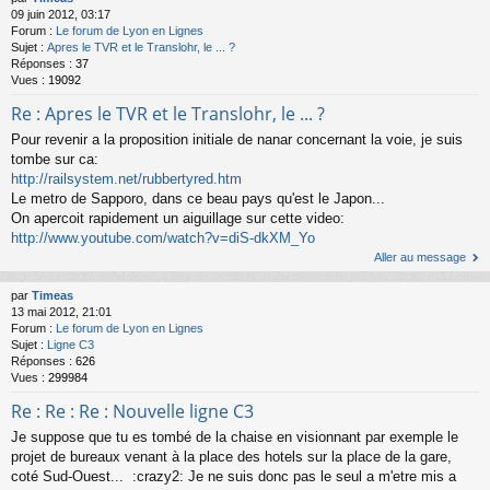
09 juin 2012, 03:17
Forum :
Le forum de Lyon en Lignes
Sujet :
Apres le TVR et le Translohr, le ... ?
Réponses :
37
Vues :
19092
Re : Apres le TVR et le Translohr, le ... ?
Pour revenir a la proposition initiale de nanar concernant la voie, je suis
tombe sur ca:
http://railsystem.net/rubbertyred.htm
Le metro de Sapporo, dans ce beau pays qu'est le Japon...
On apercoit rapidement un aiguillage sur cette video:
http://www.youtube.com/watch?v=diS-dkXM_Yo
Aller au message
par
Timeas
13 mai 2012, 21:01
Forum :
Le forum de Lyon en Lignes
Sujet :
Ligne C3
Réponses :
626
Vues :
299984
Re : Re : Re : Nouvelle ligne C3
Je suppose que tu es tombé de la chaise en visionnant par exemple le
projet de bureaux venant à la place des hotels sur la place de la gare,
coté Sud-Ouest... :crazy2: Je ne suis donc pas le seul a m'etre mis a