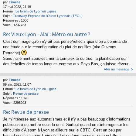
par
Timeas
17 mai 2022, 21:19
Forum :
Le forum de Lyon en Lignes
Sujet :
Tramway Express de l'Ouest Lyonnais (TEOL)
Réponses :
1086
Vues :
1237783
Re: Vieux-Lyon - Alaï : Métro ou autre ?
C'est dommage qu'on n'y ait pas pensé/réfléchi quand on a commandé
une étude sur la reconfiguration du plat de nouilles (aka Ouvrons
Perrache)
Sans nullement sous-estimer la complexité du truc, la planification sur
des échelles de temps longues comme aux Pays Bas, ça laisse rêveur...
Aller au message
par
Timeas
09 avr. 2022, 11:07
Forum :
Le forum de Lyon en Lignes
Sujet :
Revue de presse
Réponses :
1976
Vues :
2298203
Re: Revue de presse
Je m'intéresse aux automatismes et il n'y a pas beaucoup d'informations
publiques à se mettre sous la dent. Surtout quand on s'interroge sur les
difficultés d'Alstom à Lyon et ailleurs sur le CBTC. C'est un peu par
hasard que j'ai lu que Turin décidait de faire, en gros, ce que Lille a