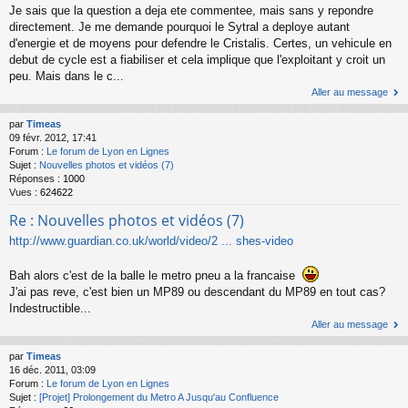
Je sais que la question a deja ete commentee, mais sans y repondre
directement. Je me demande pourquoi le Sytral a deploye autant
d'energie et de moyens pour defendre le Cristalis. Certes, un vehicule en
debut de cycle est a fiabiliser et cela implique que l'exploitant y croit un
peu. Mais dans le c...
Aller au message
par
Timeas
09 févr. 2012, 17:41
Forum :
Le forum de Lyon en Lignes
Sujet :
Nouvelles photos et vidéos (7)
Réponses :
1000
Vues :
624622
Re : Nouvelles photos et vidéos (7)
http://www.guardian.co.uk/world/video/2 ... shes-video
Bah alors c'est de la balle le metro pneu a la francaise
J'ai pas reve, c'est bien un MP89 ou descendant du MP89 en tout cas?
Indestructible...
Aller au message
par
Timeas
16 déc. 2011, 03:09
Forum :
Le forum de Lyon en Lignes
Sujet :
[Projet] Prolongement du Metro A Jusqu'au Confluence