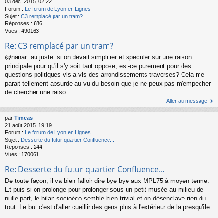
03 déc. 2015, 02:22
Forum :
Le forum de Lyon en Lignes
Sujet :
C3 remplacé par un tram?
Réponses :
686
Vues :
490163
Re: C3 remplacé par un tram?
@nanar: au juste, si on devait simplifier et speculer sur une raison
principale pour qu'il s'y soit tant oppose, est-ce purement pour des
questions politiques vis-a-vis des arrondissements traverses? Cela me
parait tellement absurde au vu du besoin que je ne peux pas m'empecher
de chercher une raiso...
Aller au message
par
Timeas
21 août 2015, 19:19
Forum :
Le forum de Lyon en Lignes
Sujet :
Desserte du futur quartier Confluence...
Réponses :
244
Vues :
170061
Re: Desserte du futur quartier Confluence...
De toute façon, il va bien falloir dire bye bye aux MPL75 à moyen terme.
Et puis si on prolonge pour prolonger sous un petit musée au milieu de
nulle part, le bilan socioéco semble bien trivial et on désenclave rien du
tout. Le but c'est d'aller cueillir des gens plus à l'extérieur de la presqu'île
...