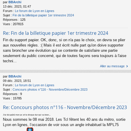
par
BBArchi
13 déc. 2023, 01:47
Forum :
Le forum de Lyon en Lignes
Sujet :
Fin de la billetique papier 1er trimestre 2024
Réponses :
125
Vues :
207815
Re: Fin de la billetique papier 1er trimestre 2024
Fin du support papier. OK, donc, si on n'a pas le choix, on devra se plier
aux nouvelles règles. :( Mais il est écrit nulle part qu'on doive supporter
sans broncher une évolution qui se contente de satisfaire une partie
seulement du public concerné, qui de toutes façons sera toujours à l'aise
techni...
Aller au message
par
BBArchi
09 déc. 2023, 18:51
Forum :
Le forum de Lyon en Lignes
Sujet :
Concours photos n°116 - Novembre/Décembre 2023
Réponses :
9
Vues :
15785
Re: Concours photos n°116 - Novembre/Décembre 2023
J'ai récupéré mon pc et le disque dur qui va bien...
Nous sommes le 08 mai 2018. Les Tcl fêtent les 40 ans du métro, sortie
Lyon en lignes, l’occasion de voir sous un angle inhabituel la MPL75