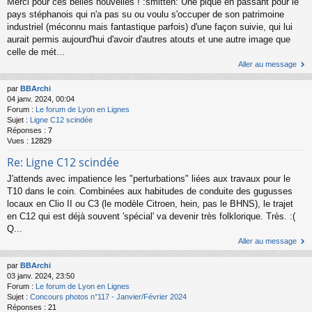
Merci pour ces belles nouvelles ! :smitten: Une pique en passant pour le
pays stéphanois qui n'a pas su ou voulu s'occuper de son patrimoine
industriel (méconnu mais fantastique parfois) d'une façon suivie, qui lui
aurait permis aujourd'hui d'avoir d'autres atouts et une autre image que
celle de mét...
Aller au message
par
BBArchi
04 janv. 2024, 00:04
Forum :
Le forum de Lyon en Lignes
Sujet :
Ligne C12 scindée
Réponses :
7
Vues :
12829
Re: Ligne C12 scindée
J'attends avec impatience les "perturbations" liées aux travaux pour le
T10 dans le coin. Combinées aux habitudes de conduite des gugusses
locaux en Clio II ou C3 (le modèle Citroen, hein, pas le BHNS), le trajet
en C12 qui est déjà souvent 'spécial' va devenir très folklorique. Très. :(
Q...
Aller au message
par
BBArchi
03 janv. 2024, 23:50
Forum :
Le forum de Lyon en Lignes
Sujet :
Concours photos n°117 - Janvier/Février 2024
Réponses :
21