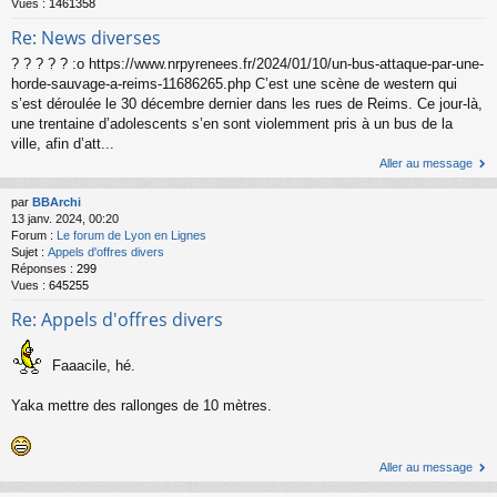
Vues :
1461358
Re: News diverses
? ? ? ? ? :o https://www.nrpyrenees.fr/2024/01/10/un-bus-attaque-par-une-
horde-sauvage-a-reims-11686265.php C’est une scène de western qui
s’est déroulée le 30 décembre dernier dans les rues de Reims. Ce jour-là,
une trentaine d’adolescents s’en sont violemment pris à un bus de la
ville, afin d’att...
Aller au message
par
BBArchi
13 janv. 2024, 00:20
Forum :
Le forum de Lyon en Lignes
Sujet :
Appels d'offres divers
Réponses :
299
Vues :
645255
Re: Appels d'offres divers
Faaacile, hé.
Yaka mettre des rallonges de 10 mètres.
Aller au message