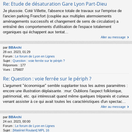
Re: Etude de désaturation Gare Lyon Part-Dieu
Je plussoie. Coté Villette, l'absence totale de travaux sur l'emprise de
l'ancien parking Francfort (couplée aux multiples atermoiements
aménagements successifs et changement de sens de circulation) a
entraîné des comportements d'utilisation de l'espace totalement
organiques qui échappent aux tentat...
Aller au message
par
BBArchi
28 oct. 2023, 01:29
Forum :
Le forum de Lyon en Lignes
Sujet :
Question : voie ferrée sur le périph ?
Réponses :
177
Vues :
175607
Re: Question : voie ferrée sur le périph ?
L'argument "économique" semble supplanter tous les autres paramètres :
encore une illustration déplaisante. :mur: Oublions l'aspect folklorique,
patrimonial, etc. qui intéressait quand même quelques trépanés et curieux
venant assister à ce qui avait toutes les caractéristiques d'un spectac...
Aller au message
par
BBArchi
24 oct. 2023, 00:00
Forum :
Le forum de Lyon en Lignes
Sujet :
[Matériel Roulant] MPL 16