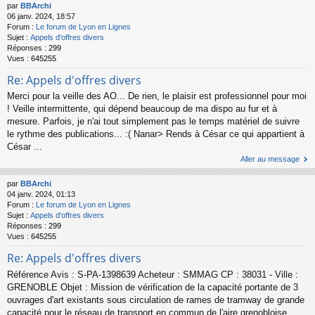
par
BBArchi
06 janv. 2024, 18:57
Forum :
Le forum de Lyon en Lignes
Sujet :
Appels d'offres divers
Réponses :
299
Vues :
645255
Re: Appels d'offres divers
Merci pour la veille des AO... De rien, le plaisir est professionnel pour moi
! Veille intermittente, qui dépend beaucoup de ma dispo au fur et à
mesure. Parfois, je n'ai tout simplement pas le temps matériel de suivre
le rythme des publications... :( Nanar> Rends à César ce qui appartient à
César ...
Aller au message
par
BBArchi
04 janv. 2024, 01:13
Forum :
Le forum de Lyon en Lignes
Sujet :
Appels d'offres divers
Réponses :
299
Vues :
645255
Re: Appels d'offres divers
Référence Avis : S-PA-1398639 Acheteur : SMMAG CP : 38031 - Ville :
GRENOBLE Objet : Mission de vérification de la capacité portante de 3
ouvrages d'art existants sous circulation de rames de tramway de grande
capacité pour le réseau de transport en commun de l'aire grenobloise