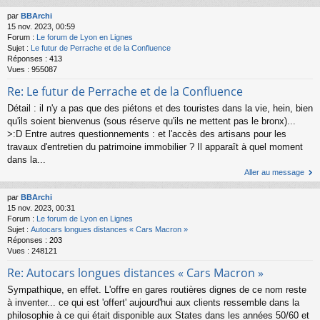
par
BBArchi
15 nov. 2023, 00:59
Forum :
Le forum de Lyon en Lignes
Sujet :
Le futur de Perrache et de la Confluence
Réponses :
413
Vues :
955087
Re: Le futur de Perrache et de la Confluence
Détail : il n'y a pas que des piétons et des touristes dans la vie, hein, bien
qu'ils soient bienvenus (sous réserve qu'ils ne mettent pas le bronx)...
>:D Entre autres questionnements : et l'accès des artisans pour les
travaux d'entretien du patrimoine immobilier ? Il apparaît à quel moment
dans la...
Aller au message
par
BBArchi
15 nov. 2023, 00:31
Forum :
Le forum de Lyon en Lignes
Sujet :
Autocars longues distances « Cars Macron »
Réponses :
203
Vues :
248121
Re: Autocars longues distances « Cars Macron »
Sympathique, en effet. L'offre en gares routières dignes de ce nom reste
à inventer... ce qui est 'offert' aujourd'hui aux clients ressemble dans la
philosophie à ce qui était disponible aux States dans les années 50/60 et