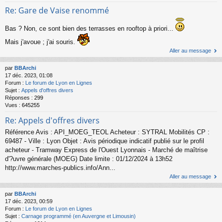
Re: Gare de Vaise renommé
Bas ? Non, ce sont bien des terrasses en rooftop à priori...
Mais j'avoue ; j'ai souris.
Aller au message
par
BBArchi
17 déc. 2023, 01:08
Forum :
Le forum de Lyon en Lignes
Sujet :
Appels d'offres divers
Réponses :
299
Vues :
645255
Re: Appels d'offres divers
Référence Avis : API_MOEG_TEOL Acheteur : SYTRAL Mobilités CP :
69487 - Ville : Lyon Objet : Avis périodique indicatif publié sur le profil
acheteur - Tramway Express de l'Ouest Lyonnais - Marché de maîtrise
d'?uvre générale (MOEG) Date limite : 01/12/2024 à 13h52
http://www.marches-publics.info/Ann...
Aller au message
par
BBArchi
17 déc. 2023, 00:59
Forum :
Le forum de Lyon en Lignes
Sujet :
Carnage programmé (en Auvergne et Limousin)