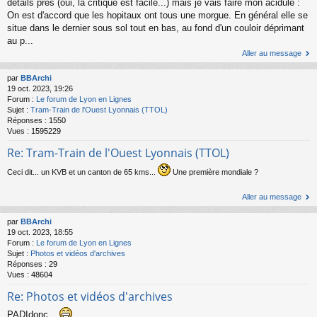
détails près (oui, la critique est facile...) mais je vais faire mon acidulé :
On est d'accord que les hopitaux ont tous une morgue. En général elle se
situe dans le dernier sous sol tout en bas, au fond d'un couloir déprimant
au p...
Aller au message
par
BBArchi
19 oct. 2023, 19:26
Forum :
Le forum de Lyon en Lignes
Sujet :
Tram-Train de l'Ouest Lyonnais (TTOL)
Réponses :
1550
Vues :
1595229
Re: Tram-Train de l'Ouest Lyonnais (TTOL)
Ceci dit... un KVB et un canton de 65 kms...
Une première mondiale ?
Aller au message
par
BBArchi
19 oct. 2023, 18:55
Forum :
Le forum de Lyon en Lignes
Sujet :
Photos et vidéos d'archives
Réponses :
29
Vues :
48604
Re: Photos et vidéos d'archives
PADIdonc...