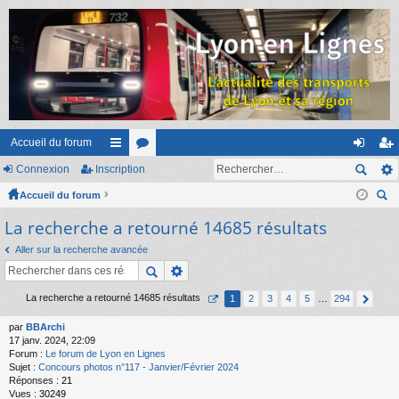
Accueil du forum
Connexion
Inscription
ac
or
on
ns
Accueil du forum
co
u
ne
cri
ec
La recherche a retourné 14685 résultats
ur
m
xi
pti
her
ci
s
on
on
Aller sur la recherche avancée
ch
er
s
La recherche a retourné 14685 résultats
1
2
3
4
5
…
294
par
BBArchi
17 janv. 2024, 22:09
Forum :
Le forum de Lyon en Lignes
Sujet :
Concours photos n°117 - Janvier/Février 2024
Réponses :
21
Vues :
30249