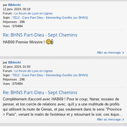
par
BBArchi
12 janv. 2024, 00:18
Forum :
Le forum de Lyon en Lignes
Sujet :
TB12 : Gare Part-Dieu - Kimmerling-Genêts (ex BHNS)
Réponses :
296
Vues :
570484
Re: BHNS Part-Dieu - Sept Chemins
HAB69 Premier Ministre !
Aller au message
par
BBArchi
10 janv. 2024, 01:50
Forum :
Le forum de Lyon en Lignes
Sujet :
TB12 : Gare Part-Dieu - Kimmerling-Genêts (ex BHNS)
Réponses :
296
Vues :
570484
Re: BHNS Part-Dieu - Sept Chemins
Complètement d'accord avec HAB69 ! Pour le coup, Nanar, essaies de
penser, et ton cercle de relations avec, qu'il y a une multitude de profils
qui utilisent la route de Genas, et pas seulement dans le sens "Province
> Paris", venant le matin de l'extérieur et y retournant le soir, ces &quo...
Aller au message