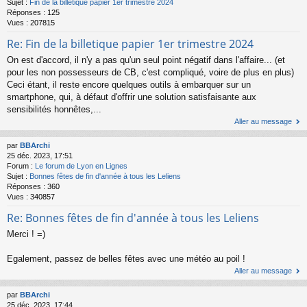
Sujet :
Fin de la billetique papier 1er trimestre 2024
Réponses :
125
Vues :
207815
Re: Fin de la billetique papier 1er trimestre 2024
On est d'accord, il n'y a pas qu'un seul point négatif dans l'affaire... (et
pour les non possesseurs de CB, c'est compliqué, voire de plus en plus)
Ceci étant, il reste encore quelques outils à embarquer sur un
smartphone, qui, à défaut d'offrir une solution satisfaisante aux
sensibilités honnêtes,...
Aller au message
par
BBArchi
25 déc. 2023, 17:51
Forum :
Le forum de Lyon en Lignes
Sujet :
Bonnes fêtes de fin d'année à tous les Leliens
Réponses :
360
Vues :
340857
Re: Bonnes fêtes de fin d'année à tous les Leliens
Merci ! =)
Egalement, passez de belles fêtes avec une météo au poil !
Aller au message
par
BBArchi
25 déc. 2023, 17:44