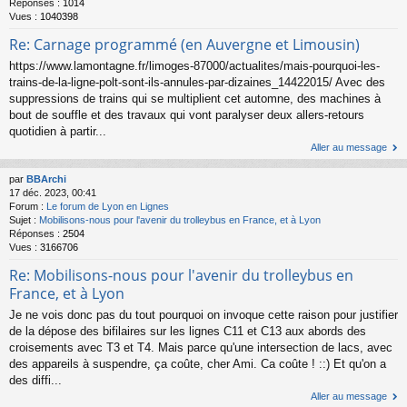
Réponses :
1014
Vues :
1040398
Re: Carnage programmé (en Auvergne et Limousin)
https://www.lamontagne.fr/limoges-87000/actualites/mais-pourquoi-les-
trains-de-la-ligne-polt-sont-ils-annules-par-dizaines_14422015/ Avec des
suppressions de trains qui se multiplient cet automne, des machines à
bout de souffle et des travaux qui vont paralyser deux allers-retours
quotidien à partir...
Aller au message
par
BBArchi
17 déc. 2023, 00:41
Forum :
Le forum de Lyon en Lignes
Sujet :
Mobilisons-nous pour l'avenir du trolleybus en France, et à Lyon
Réponses :
2504
Vues :
3166706
Re: Mobilisons-nous pour l'avenir du trolleybus en
France, et à Lyon
Je ne vois donc pas du tout pourquoi on invoque cette raison pour justifier
de la dépose des bifilaires sur les lignes C11 et C13 aux abords des
croisements avec T3 et T4. Mais parce qu'une intersection de lacs, avec
des appareils à suspendre, ça coûte, cher Ami. Ca coûte ! ::) Et qu'on a
des diffi...
Aller au message