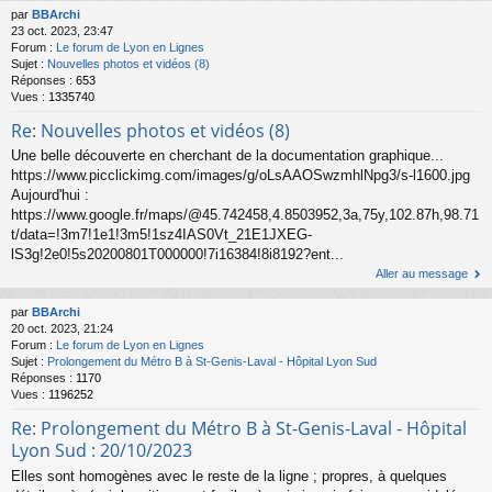
par
BBArchi
23 oct. 2023, 23:47
Forum :
Le forum de Lyon en Lignes
Sujet :
Nouvelles photos et vidéos (8)
Réponses :
653
Vues :
1335740
Re: Nouvelles photos et vidéos (8)
Une belle découverte en cherchant de la documentation graphique...
https://www.picclickimg.com/images/g/oLsAAOSwzmhlNpg3/s-l1600.jpg
Aujourd'hui :
https://www.google.fr/maps/@45.742458,4.8503952,3a,75y,102.87h,98.71
t/data=!3m7!1e1!3m5!1sz4IAS0Vt_21E1JXEG-
lS3g!2e0!5s20200801T000000!7i16384!8i8192?ent...
Aller au message
par
BBArchi
20 oct. 2023, 21:24
Forum :
Le forum de Lyon en Lignes
Sujet :
Prolongement du Métro B à St-Genis-Laval - Hôpital Lyon Sud
Réponses :
1170
Vues :
1196252
Re: Prolongement du Métro B à St-Genis-Laval - Hôpital
Lyon Sud : 20/10/2023
Elles sont homogènes avec le reste de la ligne ; propres, à quelques