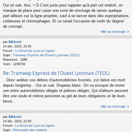
Oui on sait. Itou. >:D C'est juste pour rappeler qu'à part cet endroit, on
manque de place pour caser une zone de stockage de rames quelque
part ailleurs sur la ligne projetée, sauf à se lancer dans des expropriations
coûteuses et chronophages. Et ce serait l'occasion de sortir du 'dogme'
de concept...
Aller au message
par
BBArchi
14 déc. 2023, 23:45
Forum :
Le forum de Lyon en Lignes
Sujet :
Tramway Express de l'Ouest Lyonnais (TEOL)
Réponses :
1085
Vues :
1236732
Re: Tramway Express de l'Ouest Lyonnais (TEOL)
...Donc arrêtez vos délires d’automobilistes frustrés, zizi béton est mort
depuis longtemp... Oui on sait. Drapeau blanc. On va essayer de rester
zen entre automobilistes obligés et piétons obligés. Qui d'ailleurs peuvent
être une seule et même personne au gré de leurs obligations et de leurs
besoi...
Aller au message
par
BBArchi
14 déc. 2023, 22:59
Forum :
Le forum de Lyon en Lignes
Sujet :
Rénovation des stations