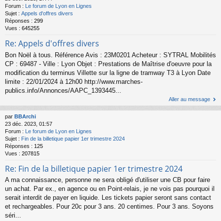
Forum :
Le forum de Lyon en Lignes
Sujet :
Appels d'offres divers
Réponses :
299
Vues :
645255
Re: Appels d'offres divers
Bon Noël à tous. Référence Avis : 23M0201 Acheteur : SYTRAL Mobilités
CP : 69487 - Ville : Lyon Objet : Prestations de Maîtrise d'oeuvre pour la
modification du terminus Villette sur la ligne de tramway T3 à Lyon Date
limite : 22/01/2024 à 12h00 http://www.marches-
publics.info/Annonces/AAPC_1393445...
Aller au message
par
BBArchi
23 déc. 2023, 01:57
Forum :
Le forum de Lyon en Lignes
Sujet :
Fin de la billetique papier 1er trimestre 2024
Réponses :
125
Vues :
207815
Re: Fin de la billetique papier 1er trimestre 2024
A ma connaissance, personne ne sera obligé d'utiliser une CB pour faire
un achat. Par ex., en agence ou en Point-relais, je ne vois pas pourquoi il
serait interdit de payer en liquide. Les tickets papier seront sans contact
et rechargeables. Pour 20c pour 3 ans. 20 centimes. Pour 3 ans. Soyons
séri...