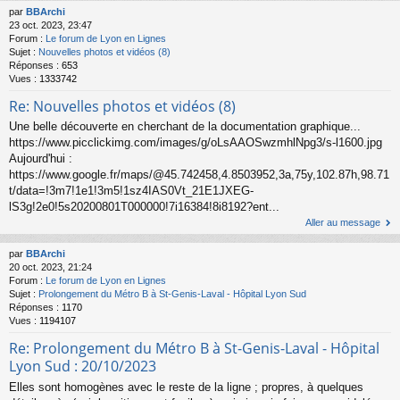
par
BBArchi
23 oct. 2023, 23:47
Forum :
Le forum de Lyon en Lignes
Sujet :
Nouvelles photos et vidéos (8)
Réponses :
653
Vues :
1333742
Re: Nouvelles photos et vidéos (8)
Une belle découverte en cherchant de la documentation graphique...
https://www.picclickimg.com/images/g/oLsAAOSwzmhlNpg3/s-l1600.jpg
Aujourd'hui :
https://www.google.fr/maps/@45.742458,4.8503952,3a,75y,102.87h,98.71
t/data=!3m7!1e1!3m5!1sz4IAS0Vt_21E1JXEG-
lS3g!2e0!5s20200801T000000!7i16384!8i8192?ent...
Aller au message
par
BBArchi
20 oct. 2023, 21:24
Forum :
Le forum de Lyon en Lignes
Sujet :
Prolongement du Métro B à St-Genis-Laval - Hôpital Lyon Sud
Réponses :
1170
Vues :
1194107
Re: Prolongement du Métro B à St-Genis-Laval - Hôpital
Lyon Sud : 20/10/2023
Elles sont homogènes avec le reste de la ligne ; propres, à quelques