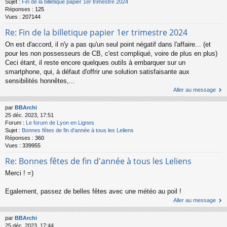
Sujet :
Fin de la billetique papier 1er trimestre 2024
Réponses :
125
Vues :
207144
Re: Fin de la billetique papier 1er trimestre 2024
On est d'accord, il n'y a pas qu'un seul point négatif dans l'affaire... (et
pour les non possesseurs de CB, c'est compliqué, voire de plus en plus)
Ceci étant, il reste encore quelques outils à embarquer sur un
smartphone, qui, à défaut d'offrir une solution satisfaisante aux
sensibilités honnêtes,...
Aller au message
par
BBArchi
25 déc. 2023, 17:51
Forum :
Le forum de Lyon en Lignes
Sujet :
Bonnes fêtes de fin d'année à tous les Leliens
Réponses :
360
Vues :
339955
Re: Bonnes fêtes de fin d'année à tous les Leliens
Merci ! =)
Egalement, passez de belles fêtes avec une météo au poil !
Aller au message
par
BBArchi
25 déc. 2023, 17:44