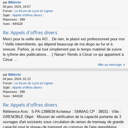
par
BBArchi
06 janv. 2024, 18:57
Forum :
Le forum de Lyon en Lignes
Sujet :
Appels d'offres divers
Réponses :
299
Vues :
644118
Re: Appels d'offres divers
Merci pour la veille des AO... De rien, le plaisir est professionnel pour moi
! Veille intermittente, qui dépend beaucoup de ma dispo au fur et à
mesure. Parfois, je n'ai tout simplement pas le temps matériel de suivre
le rythme des publications... :( Nanar> Rends à César ce qui appartient à
César ...
Aller au message
par
BBArchi
04 janv. 2024, 01:13
Forum :
Le forum de Lyon en Lignes
Sujet :
Appels d'offres divers
Réponses :
299
Vues :
644118
Re: Appels d'offres divers
Référence Avis : S-PA-1398639 Acheteur : SMMAG CP : 38031 - Ville :
GRENOBLE Objet : Mission de vérification de la capacité portante de 3
ouvrages d'art existants sous circulation de rames de tramway de grande
capacité pour le réseau de transport en commun de l'aire grenobloise