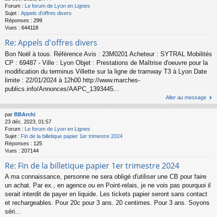
Forum :
Le forum de Lyon en Lignes
Sujet :
Appels d'offres divers
Réponses :
299
Vues :
644118
Re: Appels d'offres divers
Bon Noël à tous. Référence Avis : 23M0201 Acheteur : SYTRAL Mobilités
CP : 69487 - Ville : Lyon Objet : Prestations de Maîtrise d'oeuvre pour la
modification du terminus Villette sur la ligne de tramway T3 à Lyon Date
limite : 22/01/2024 à 12h00 http://www.marches-
publics.info/Annonces/AAPC_1393445...
Aller au message
par
BBArchi
23 déc. 2023, 01:57
Forum :
Le forum de Lyon en Lignes
Sujet :
Fin de la billetique papier 1er trimestre 2024
Réponses :
125
Vues :
207144
Re: Fin de la billetique papier 1er trimestre 2024
A ma connaissance, personne ne sera obligé d'utiliser une CB pour faire
un achat. Par ex., en agence ou en Point-relais, je ne vois pas pourquoi il
serait interdit de payer en liquide. Les tickets papier seront sans contact
et rechargeables. Pour 20c pour 3 ans. 20 centimes. Pour 3 ans. Soyons
séri...