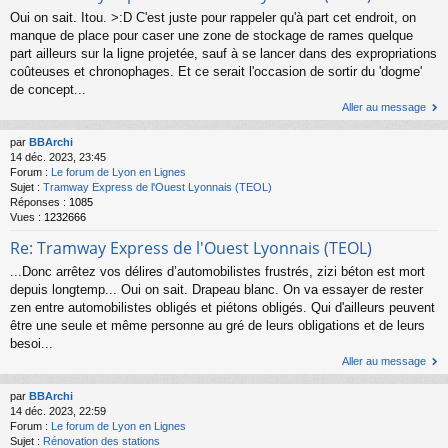
Oui on sait. Itou. >:D C'est juste pour rappeler qu'à part cet endroit, on
manque de place pour caser une zone de stockage de rames quelque
part ailleurs sur la ligne projetée, sauf à se lancer dans des expropriations
coûteuses et chronophages. Et ce serait l'occasion de sortir du 'dogme'
de concept...
Aller au message
par
BBArchi
14 déc. 2023, 23:45
Forum :
Le forum de Lyon en Lignes
Sujet :
Tramway Express de l'Ouest Lyonnais (TEOL)
Réponses :
1085
Vues :
1232666
Re: Tramway Express de l'Ouest Lyonnais (TEOL)
...Donc arrêtez vos délires d’automobilistes frustrés, zizi béton est mort
depuis longtemp... Oui on sait. Drapeau blanc. On va essayer de rester
zen entre automobilistes obligés et piétons obligés. Qui d'ailleurs peuvent
être une seule et même personne au gré de leurs obligations et de leurs
besoi...
Aller au message
par
BBArchi
14 déc. 2023, 22:59
Forum :
Le forum de Lyon en Lignes
Sujet :
Rénovation des stations