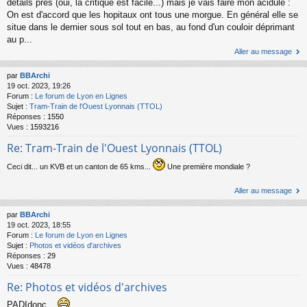
détails près (oui, la critique est facile...) mais je vais faire mon acidulé :
On est d'accord que les hopitaux ont tous une morgue. En général elle se
situe dans le dernier sous sol tout en bas, au fond d'un couloir déprimant
au p...
Aller au message
par
BBArchi
19 oct. 2023, 19:26
Forum :
Le forum de Lyon en Lignes
Sujet :
Tram-Train de l'Ouest Lyonnais (TTOL)
Réponses :
1550
Vues :
1593216
Re: Tram-Train de l'Ouest Lyonnais (TTOL)
Ceci dit... un KVB et un canton de 65 kms...
Une première mondiale ?
Aller au message
par
BBArchi
19 oct. 2023, 18:55
Forum :
Le forum de Lyon en Lignes
Sujet :
Photos et vidéos d'archives
Réponses :
29
Vues :
48478
Re: Photos et vidéos d'archives
PADIdonc...