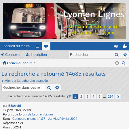
Accueil du forum
Connexion
Inscription
ac
or
on
ns
Accueil du forum
co
u
ne
cri
ec
La recherche a retourné 14685 résultats
ur
m
xi
pti
her
ci
s
on
on
Aller sur la recherche avancée
ch
er
s
La recherche a retourné 14685 résultats
1
2
3
4
5
…
294
par
BBArchi
17 janv. 2024, 22:09
Forum :
Le forum de Lyon en Lignes
Sujet :
Concours photos n°117 - Janvier/Février 2024
Réponses :
21
Vues :
30241