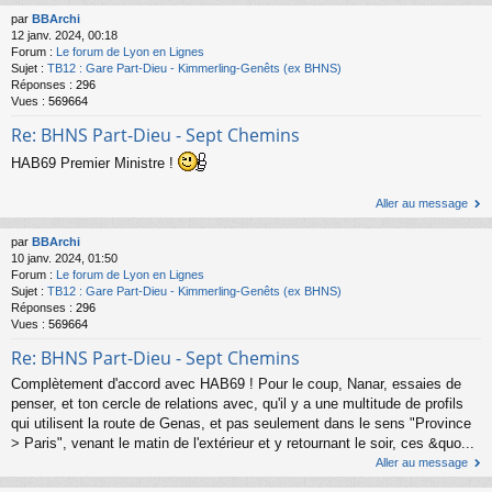
par
BBArchi
12 janv. 2024, 00:18
Forum :
Le forum de Lyon en Lignes
Sujet :
TB12 : Gare Part-Dieu - Kimmerling-Genêts (ex BHNS)
Réponses :
296
Vues :
569664
Re: BHNS Part-Dieu - Sept Chemins
HAB69 Premier Ministre !
Aller au message
par
BBArchi
10 janv. 2024, 01:50
Forum :
Le forum de Lyon en Lignes
Sujet :
TB12 : Gare Part-Dieu - Kimmerling-Genêts (ex BHNS)
Réponses :
296
Vues :
569664
Re: BHNS Part-Dieu - Sept Chemins
Complètement d'accord avec HAB69 ! Pour le coup, Nanar, essaies de
penser, et ton cercle de relations avec, qu'il y a une multitude de profils
qui utilisent la route de Genas, et pas seulement dans le sens "Province
> Paris", venant le matin de l'extérieur et y retournant le soir, ces &quo...
Aller au message