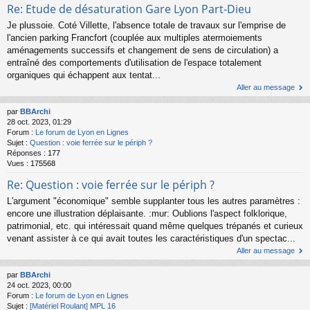
Re: Etude de désaturation Gare Lyon Part-Dieu
Je plussoie. Coté Villette, l'absence totale de travaux sur l'emprise de
l'ancien parking Francfort (couplée aux multiples atermoiements
aménagements successifs et changement de sens de circulation) a
entraîné des comportements d'utilisation de l'espace totalement
organiques qui échappent aux tentat...
Aller au message
par
BBArchi
28 oct. 2023, 01:29
Forum :
Le forum de Lyon en Lignes
Sujet :
Question : voie ferrée sur le périph ?
Réponses :
177
Vues :
175568
Re: Question : voie ferrée sur le périph ?
L'argument "économique" semble supplanter tous les autres paramètres :
encore une illustration déplaisante. :mur: Oublions l'aspect folklorique,
patrimonial, etc. qui intéressait quand même quelques trépanés et curieux
venant assister à ce qui avait toutes les caractéristiques d'un spectac...
Aller au message
par
BBArchi
24 oct. 2023, 00:00
Forum :
Le forum de Lyon en Lignes
Sujet :
[Matériel Roulant] MPL 16