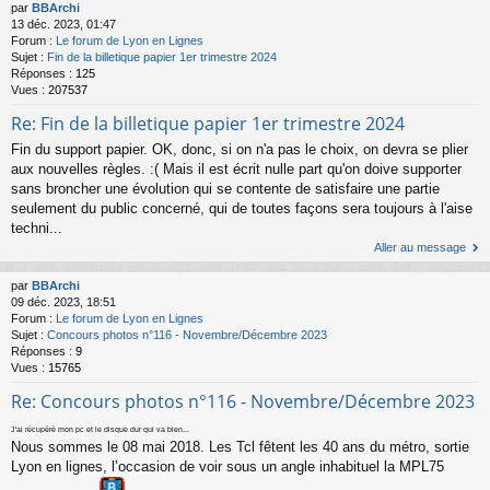
par
BBArchi
13 déc. 2023, 01:47
Forum :
Le forum de Lyon en Lignes
Sujet :
Fin de la billetique papier 1er trimestre 2024
Réponses :
125
Vues :
207537
Re: Fin de la billetique papier 1er trimestre 2024
Fin du support papier. OK, donc, si on n'a pas le choix, on devra se plier
aux nouvelles règles. :( Mais il est écrit nulle part qu'on doive supporter
sans broncher une évolution qui se contente de satisfaire une partie
seulement du public concerné, qui de toutes façons sera toujours à l'aise
techni...
Aller au message
par
BBArchi
09 déc. 2023, 18:51
Forum :
Le forum de Lyon en Lignes
Sujet :
Concours photos n°116 - Novembre/Décembre 2023
Réponses :
9
Vues :
15765
Re: Concours photos n°116 - Novembre/Décembre 2023
J'ai récupéré mon pc et le disque dur qui va bien...
Nous sommes le 08 mai 2018. Les Tcl fêtent les 40 ans du métro, sortie
Lyon en lignes, l’occasion de voir sous un angle inhabituel la MPL75