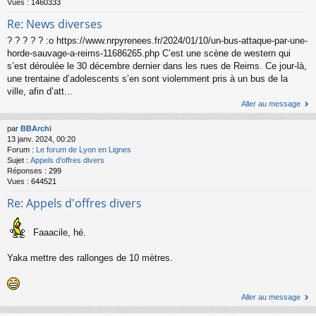
Vues :
1460333
Re: News diverses
? ? ? ? ? :o https://www.nrpyrenees.fr/2024/01/10/un-bus-attaque-par-une-
horde-sauvage-a-reims-11686265.php C’est une scène de western qui
s’est déroulée le 30 décembre dernier dans les rues de Reims. Ce jour-là,
une trentaine d’adolescents s’en sont violemment pris à un bus de la
ville, afin d’att...
Aller au message
par
BBArchi
13 janv. 2024, 00:20
Forum :
Le forum de Lyon en Lignes
Sujet :
Appels d'offres divers
Réponses :
299
Vues :
644521
Re: Appels d'offres divers
Faaacile, hé.
Yaka mettre des rallonges de 10 mètres.
Aller au message