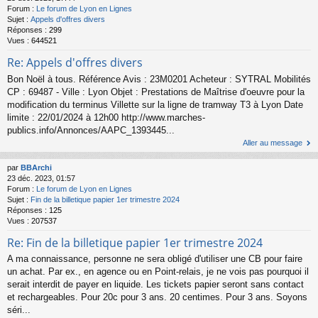
Forum :
Le forum de Lyon en Lignes
Sujet :
Appels d'offres divers
Réponses :
299
Vues :
644521
Re: Appels d'offres divers
Bon Noël à tous. Référence Avis : 23M0201 Acheteur : SYTRAL Mobilités
CP : 69487 - Ville : Lyon Objet : Prestations de Maîtrise d'oeuvre pour la
modification du terminus Villette sur la ligne de tramway T3 à Lyon Date
limite : 22/01/2024 à 12h00 http://www.marches-
publics.info/Annonces/AAPC_1393445...
Aller au message
par
BBArchi
23 déc. 2023, 01:57
Forum :
Le forum de Lyon en Lignes
Sujet :
Fin de la billetique papier 1er trimestre 2024
Réponses :
125
Vues :
207537
Re: Fin de la billetique papier 1er trimestre 2024
A ma connaissance, personne ne sera obligé d'utiliser une CB pour faire
un achat. Par ex., en agence ou en Point-relais, je ne vois pas pourquoi il
serait interdit de payer en liquide. Les tickets papier seront sans contact
et rechargeables. Pour 20c pour 3 ans. 20 centimes. Pour 3 ans. Soyons
séri...