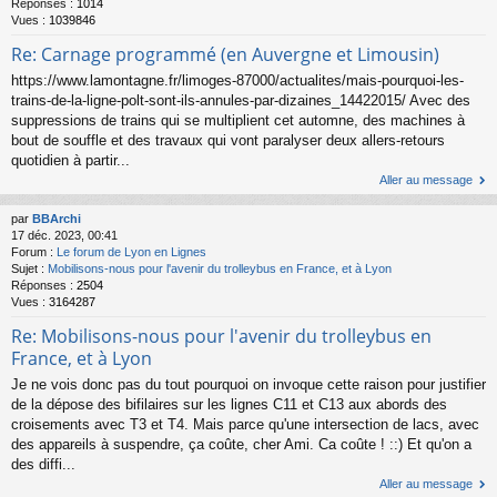
Réponses :
1014
Vues :
1039846
Re: Carnage programmé (en Auvergne et Limousin)
https://www.lamontagne.fr/limoges-87000/actualites/mais-pourquoi-les-
trains-de-la-ligne-polt-sont-ils-annules-par-dizaines_14422015/ Avec des
suppressions de trains qui se multiplient cet automne, des machines à
bout de souffle et des travaux qui vont paralyser deux allers-retours
quotidien à partir...
Aller au message
par
BBArchi
17 déc. 2023, 00:41
Forum :
Le forum de Lyon en Lignes
Sujet :
Mobilisons-nous pour l'avenir du trolleybus en France, et à Lyon
Réponses :
2504
Vues :
3164287
Re: Mobilisons-nous pour l'avenir du trolleybus en
France, et à Lyon
Je ne vois donc pas du tout pourquoi on invoque cette raison pour justifier
de la dépose des bifilaires sur les lignes C11 et C13 aux abords des
croisements avec T3 et T4. Mais parce qu'une intersection de lacs, avec
des appareils à suspendre, ça coûte, cher Ami. Ca coûte ! ::) Et qu'on a
des diffi...
Aller au message