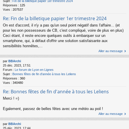
Sujet :
Fin de la billetique papier 1er trimestre 2024
Réponses :
125
Vues :
207537
Re: Fin de la billetique papier 1er trimestre 2024
On est d'accord, il n'y a pas qu'un seul point négatif dans l'affaire... (et
pour les non possesseurs de CB, c'est compliqué, voire de plus en plus)
Ceci étant, il reste encore quelques outils à embarquer sur un
smartphone, qui, à défaut d'offrir une solution satisfaisante aux
sensibilités honnêtes,...
Aller au message
par
BBArchi
25 déc. 2023, 17:51
Forum :
Le forum de Lyon en Lignes
Sujet :
Bonnes fêtes de fin d'année à tous les Leliens
Réponses :
360
Vues :
340480
Re: Bonnes fêtes de fin d'année à tous les Leliens
Merci ! =)
Egalement, passez de belles fêtes avec une météo au poil !
Aller au message
par
BBArchi
25 déc. 2023, 17:44