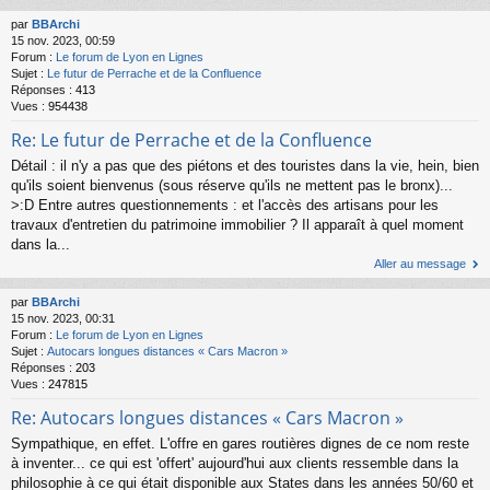
par
BBArchi
15 nov. 2023, 00:59
Forum :
Le forum de Lyon en Lignes
Sujet :
Le futur de Perrache et de la Confluence
Réponses :
413
Vues :
954438
Re: Le futur de Perrache et de la Confluence
Détail : il n'y a pas que des piétons et des touristes dans la vie, hein, bien
qu'ils soient bienvenus (sous réserve qu'ils ne mettent pas le bronx)...
>:D Entre autres questionnements : et l'accès des artisans pour les
travaux d'entretien du patrimoine immobilier ? Il apparaît à quel moment
dans la...
Aller au message
par
BBArchi
15 nov. 2023, 00:31
Forum :
Le forum de Lyon en Lignes
Sujet :
Autocars longues distances « Cars Macron »
Réponses :
203
Vues :
247815
Re: Autocars longues distances « Cars Macron »
Sympathique, en effet. L'offre en gares routières dignes de ce nom reste
à inventer... ce qui est 'offert' aujourd'hui aux clients ressemble dans la
philosophie à ce qui était disponible aux States dans les années 50/60 et