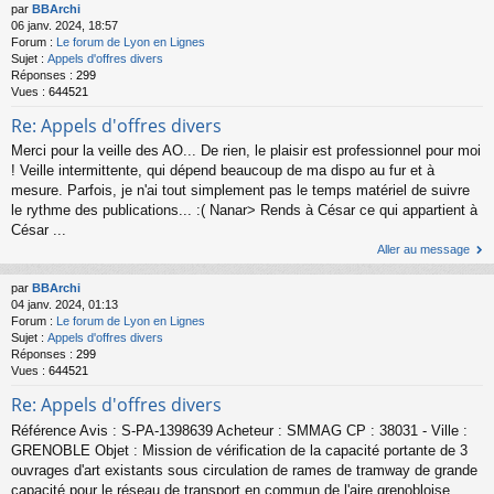
par
BBArchi
06 janv. 2024, 18:57
Forum :
Le forum de Lyon en Lignes
Sujet :
Appels d'offres divers
Réponses :
299
Vues :
644521
Re: Appels d'offres divers
Merci pour la veille des AO... De rien, le plaisir est professionnel pour moi
! Veille intermittente, qui dépend beaucoup de ma dispo au fur et à
mesure. Parfois, je n'ai tout simplement pas le temps matériel de suivre
le rythme des publications... :( Nanar> Rends à César ce qui appartient à
César ...
Aller au message
par
BBArchi
04 janv. 2024, 01:13
Forum :
Le forum de Lyon en Lignes
Sujet :
Appels d'offres divers
Réponses :
299
Vues :
644521
Re: Appels d'offres divers
Référence Avis : S-PA-1398639 Acheteur : SMMAG CP : 38031 - Ville :
GRENOBLE Objet : Mission de vérification de la capacité portante de 3
ouvrages d'art existants sous circulation de rames de tramway de grande
capacité pour le réseau de transport en commun de l'aire grenobloise