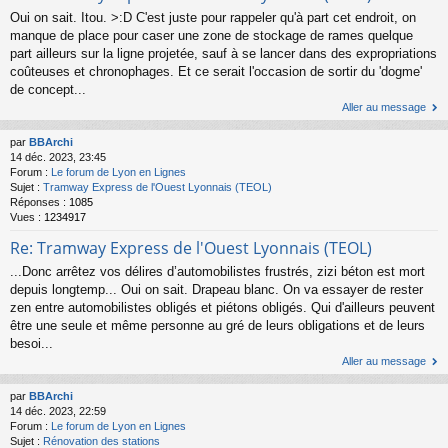
Oui on sait. Itou. >:D C'est juste pour rappeler qu'à part cet endroit, on
manque de place pour caser une zone de stockage de rames quelque
part ailleurs sur la ligne projetée, sauf à se lancer dans des expropriations
coûteuses et chronophages. Et ce serait l'occasion de sortir du 'dogme'
de concept...
Aller au message
par
BBArchi
14 déc. 2023, 23:45
Forum :
Le forum de Lyon en Lignes
Sujet :
Tramway Express de l'Ouest Lyonnais (TEOL)
Réponses :
1085
Vues :
1234917
Re: Tramway Express de l'Ouest Lyonnais (TEOL)
...Donc arrêtez vos délires d’automobilistes frustrés, zizi béton est mort
depuis longtemp... Oui on sait. Drapeau blanc. On va essayer de rester
zen entre automobilistes obligés et piétons obligés. Qui d'ailleurs peuvent
être une seule et même personne au gré de leurs obligations et de leurs
besoi...
Aller au message
par
BBArchi
14 déc. 2023, 22:59
Forum :
Le forum de Lyon en Lignes
Sujet :
Rénovation des stations