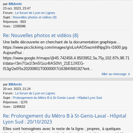
par
BBArchi
23 oct. 2023, 23:47
Forum :
Le forum de Lyon en Lignes
Sujet :
Nouvelles photos et vidéos (8)
Réponses :
653
Vues :
1335096
Re: Nouvelles photos et vidéos (8)
Une belle découverte en cherchant de la documentation graphique...
https://www.picclickimg.com/images/g/oLsAAOSwzmhlNpg3/s-l1600.jpg
Aujourd'hui :
https://www.google.fr/maps/@45.742458,4.8503952,3a,75y,102.87h,98.71
t/data=!3m7!1e1!3m5!1sz4IAS0Vt_21E1JXEG-
lS3g!2e0!5s20200801T000000!7i16384!8i8192?ent...
Aller au message
par
BBArchi
20 oct. 2023, 21:24
Forum :
Le forum de Lyon en Lignes
Sujet :
Prolongement du Métro B à St-Genis-Laval - Hôpital Lyon Sud
Réponses :
1170
Vues :
1195632
Re: Prolongement du Métro B à St-Genis-Laval - Hôpital
Lyon Sud : 20/10/2023
Elles sont homogènes avec le reste de la ligne ; propres, à quelques