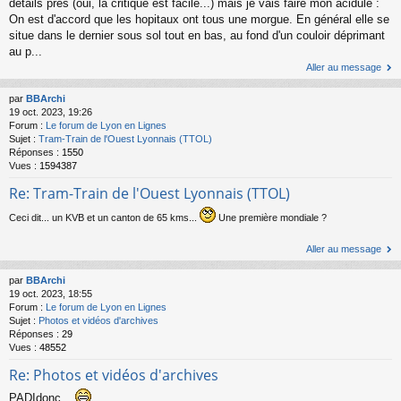
détails près (oui, la critique est facile...) mais je vais faire mon acidulé :
On est d'accord que les hopitaux ont tous une morgue. En général elle se
situe dans le dernier sous sol tout en bas, au fond d'un couloir déprimant
au p...
Aller au message
par
BBArchi
19 oct. 2023, 19:26
Forum :
Le forum de Lyon en Lignes
Sujet :
Tram-Train de l'Ouest Lyonnais (TTOL)
Réponses :
1550
Vues :
1594387
Re: Tram-Train de l'Ouest Lyonnais (TTOL)
Ceci dit... un KVB et un canton de 65 kms...
Une première mondiale ?
Aller au message
par
BBArchi
19 oct. 2023, 18:55
Forum :
Le forum de Lyon en Lignes
Sujet :
Photos et vidéos d'archives
Réponses :
29
Vues :
48552
Re: Photos et vidéos d'archives
PADIdonc...