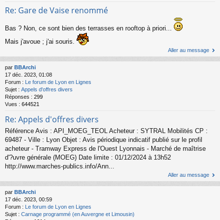
Re: Gare de Vaise renommé
Bas ? Non, ce sont bien des terrasses en rooftop à priori...
Mais j'avoue ; j'ai souris.
Aller au message
par
BBArchi
17 déc. 2023, 01:08
Forum :
Le forum de Lyon en Lignes
Sujet :
Appels d'offres divers
Réponses :
299
Vues :
644521
Re: Appels d'offres divers
Référence Avis : API_MOEG_TEOL Acheteur : SYTRAL Mobilités CP :
69487 - Ville : Lyon Objet : Avis périodique indicatif publié sur le profil
acheteur - Tramway Express de l'Ouest Lyonnais - Marché de maîtrise
d'?uvre générale (MOEG) Date limite : 01/12/2024 à 13h52
http://www.marches-publics.info/Ann...
Aller au message
par
BBArchi
17 déc. 2023, 00:59
Forum :
Le forum de Lyon en Lignes
Sujet :
Carnage programmé (en Auvergne et Limousin)