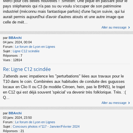
Merci pour ces belles nouvelles ! :smitten: Une pique en passant pour le
pays stéphanois qui n'a pas su ou voulu s'occuper de son patrimoine
industriel (méconnu mais fantastique parfois) d'une façon suivie, qui lui
aurait permis aujourd'hui d'avoir d'autres atouts et une autre image que
celle de mét...
Aller au message
par
BBArchi
04 janv. 2024, 00:04
Forum :
Le forum de Lyon en Lignes
Sujet :
Ligne C12 scindée
Réponses :
7
Vues :
12814
Re: Ligne C12 scindée
J'attends avec impatience les "perturbations" liées aux travaux pour le
T10 dans le coin. Combinées aux habitudes de conduite des gugusses
locaux en Clio II ou C3 (le modèle Citroen, hein, pas le BHNS), le trajet
en C12 qui est déjà souvent 'spécial' va devenir très folklorique. Très. :(
Q...
Aller au message
par
BBArchi
03 janv. 2024, 23:50
Forum :
Le forum de Lyon en Lignes
Sujet :
Concours photos n°117 - Janvier/Février 2024
Réponses :
21