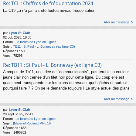
Re: TCL : Chiffres de fréquentation 2024
La C19 ça n'a jamais été foufou niveau fréquentation.
Aller au message
par
Lyon-St-Clair
02 oct. 2025, 18:05
Forum :
Le forum de Lyon en Lignes
Sujet :
TB11 : St Paul - L. Bonnevay (ex ligne C3)
Réponses :
59
Vues :
78296
Re: TB11 : St Paul - L. Bonnevay (ex ligne C3)
A propos de Tb11, une idée de "communiquants", pas terrible la couleur
jaune clair non cernée d'un filet noir pour cette ligne. Du coup elle est
quasiment transparente sur les plans du réseau, quel gâchis et surtout
pourquoi faire ? ? On se le demande toujours ! Le style actuel des plans
...
Aller au message
par
Lyon-St-Clair
29 sept. 2025, 22:41
Forum :
Le forum de Lyon en Lignes
Sujet :
[Matériel Roulant] MPL 16
Réponses :
653
Vues :
1496702