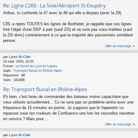
Re: Ligne C200 : La Soie/Aéroport St-Exupéry
Airbus, tu confonds la 47 avec la 48 qui elle a disparu (avec la 29).
CRL a repris TOUTES les lignes de Berthelet, je rappelle que ces lignes
font l'objet d'une DSP à part (sauf Zi5) et ne sont pas sous-traitées (sauf
la Zi5 donc) contrairement à ce que la majorité des passionnés semblent
penser.
Aller au message
par
Lyon-St-Clair
15 sept. 2025, 16:33
Forum :
Le forum de Lyon en Lignes
Sujet :
Transport fluvial en Rhône-Alpes
Réponses :
48
Vues :
101368
Re: Transport fluvial en Rhône-Alpes
Eh bien, c'est beau de commander des bateaux moins capacitaire que
ceux utilisés actuellement... Ce ne sera pas un problème amha avec une
fréquence de 15 minutes en pointe. Je suppose que le Vaperetto va
repasser sous les couleurs de Confluence une fois les nouvelles navettes
en service ? Mais pour...
Aller au message
par
Lyon-St-Clair