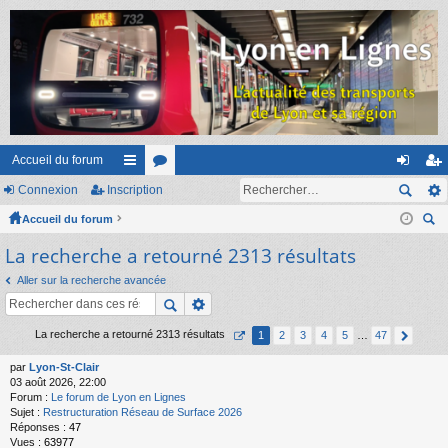
Accueil du forum
Connexion
Inscription
ac
or
on
ns
Accueil du forum
co
u
ne
cri
ec
La recherche a retourné 2313 résultats
ur
m
xi
pti
her
ci
s
on
on
Aller sur la recherche avancée
ch
er
s
La recherche a retourné 2313 résultats
1
2
3
4
5
…
47
par
Lyon-St-Clair
03 août 2026, 22:00
Forum :
Le forum de Lyon en Lignes
Sujet :
Restructuration Réseau de Surface 2026
Réponses :
47
Vues :
63977