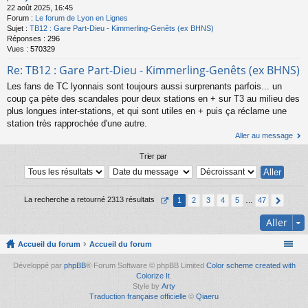
22 août 2025, 16:45
Forum :
Le forum de Lyon en Lignes
Sujet :
TB12 : Gare Part-Dieu - Kimmerling-Genêts (ex BHNS)
Réponses :
296
Vues :
570329
Re: TB12 : Gare Part-Dieu - Kimmerling-Genêts (ex BHNS)
Les fans de TC lyonnais sont toujours aussi surprenants parfois... un
coup ça pète des scandales pour deux stations en + sur T3 au milieu des
plus longues inter-stations, et qui sont utiles en + puis ça réclame une
station très rapprochée d'une autre.
Aller au message
Trier par
La recherche a retourné 2313 résultats
1
2
3
4
5
…
47
Aller
Accueil du forum
Accueil du forum
Développé par
phpBB
® Forum Software © phpBB Limited
Color scheme created with
Colorize It
.
Style by
Arty
Traduction française officielle
©
Qiaeru