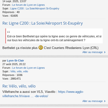
14 sept. 2025, 13:07
Forum :
Le forum de Lyon en Lignes
Sujet :
Ligne C200 : La Soie/Aéroport St-Exupéry
Réponses :
40
Vues :
61605
Re: Ligne C200 : La Soie/Aéroport St-Exupéry
Est-ce bien Berthelet qui opère la ligne avec ce genre de véhicules, et si
oui tous les véhicules de la ligne ont-ils cet aménagement ?
Berthelet ça n'existe plus
C'est Courriers Rhodaniens Lyon (CRL)
Aller au message
par
Lyon-St-Clair
27 août 2025, 20:22
Forum :
Le forum de Lyon en Lignes
Sujet :
Vélo, vélo, vélo
Réponses :
1036
Vues :
2881471
Re: Vélo, vélo, vélo
Villefranche a aussi son VLS, Viavélo :
https://www.agglo-
villefranche.fr/viave ... -de-velos/
Aller au message