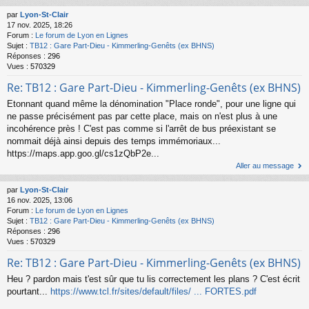
par
Lyon-St-Clair
17 nov. 2025, 18:26
Forum :
Le forum de Lyon en Lignes
Sujet :
TB12 : Gare Part-Dieu - Kimmerling-Genêts (ex BHNS)
Réponses :
296
Vues :
570329
Re: TB12 : Gare Part-Dieu - Kimmerling-Genêts (ex BHNS)
Etonnant quand même la dénomination "Place ronde", pour une ligne qui
ne passe précisément pas par cette place, mais on n'est plus à une
incohérence près ! C'est pas comme si l'arrêt de bus préexistant se
nommait déjà ainsi depuis des temps immémoriaux...
https://maps.app.goo.gl/cs1zQbP2e...
Aller au message
par
Lyon-St-Clair
16 nov. 2025, 13:06
Forum :
Le forum de Lyon en Lignes
Sujet :
TB12 : Gare Part-Dieu - Kimmerling-Genêts (ex BHNS)
Réponses :
296
Vues :
570329
Re: TB12 : Gare Part-Dieu - Kimmerling-Genêts (ex BHNS)
Heu ? pardon mais t'est sûr que tu lis correctement les plans ? C'est écrit
pourtant...
https://www.tcl.fr/sites/default/files/ ... FORTES.pdf