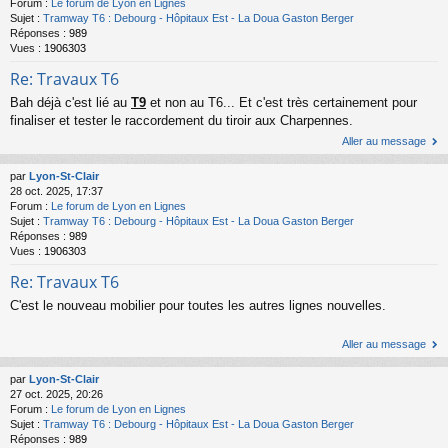
Forum :
Le forum de Lyon en Lignes
Sujet :
Tramway T6 : Debourg - Hôpitaux Est - La Doua Gaston Berger
Réponses :
989
Vues :
1906303
Re: Travaux T6
Bah déjà c'est lié au
T9
et non au T6... Et c'est très certainement pour
finaliser et tester le raccordement du tiroir aux Charpennes.
Aller au message
par
Lyon-St-Clair
28 oct. 2025, 17:37
Forum :
Le forum de Lyon en Lignes
Sujet :
Tramway T6 : Debourg - Hôpitaux Est - La Doua Gaston Berger
Réponses :
989
Vues :
1906303
Re: Travaux T6
C'est le nouveau mobilier pour toutes les autres lignes nouvelles.
Aller au message
par
Lyon-St-Clair
27 oct. 2025, 20:26
Forum :
Le forum de Lyon en Lignes
Sujet :
Tramway T6 : Debourg - Hôpitaux Est - La Doua Gaston Berger
Réponses :
989