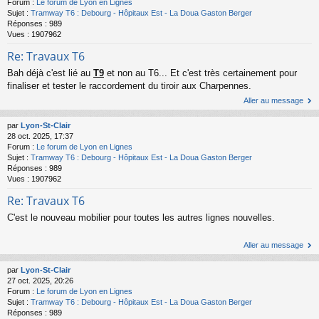
Forum :
Le forum de Lyon en Lignes
Sujet :
Tramway T6 : Debourg - Hôpitaux Est - La Doua Gaston Berger
Réponses :
989
Vues :
1907962
Re: Travaux T6
Bah déjà c'est lié au
T9
et non au T6... Et c'est très certainement pour
finaliser et tester le raccordement du tiroir aux Charpennes.
Aller au message
par
Lyon-St-Clair
28 oct. 2025, 17:37
Forum :
Le forum de Lyon en Lignes
Sujet :
Tramway T6 : Debourg - Hôpitaux Est - La Doua Gaston Berger
Réponses :
989
Vues :
1907962
Re: Travaux T6
C'est le nouveau mobilier pour toutes les autres lignes nouvelles.
Aller au message
par
Lyon-St-Clair
27 oct. 2025, 20:26
Forum :
Le forum de Lyon en Lignes
Sujet :
Tramway T6 : Debourg - Hôpitaux Est - La Doua Gaston Berger
Réponses :
989