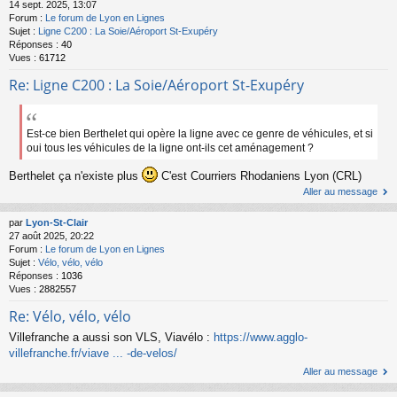
14 sept. 2025, 13:07
Forum :
Le forum de Lyon en Lignes
Sujet :
Ligne C200 : La Soie/Aéroport St-Exupéry
Réponses :
40
Vues :
61712
Re: Ligne C200 : La Soie/Aéroport St-Exupéry
Est-ce bien Berthelet qui opère la ligne avec ce genre de véhicules, et si
oui tous les véhicules de la ligne ont-ils cet aménagement ?
Berthelet ça n'existe plus
C'est Courriers Rhodaniens Lyon (CRL)
Aller au message
par
Lyon-St-Clair
27 août 2025, 20:22
Forum :
Le forum de Lyon en Lignes
Sujet :
Vélo, vélo, vélo
Réponses :
1036
Vues :
2882557
Re: Vélo, vélo, vélo
Villefranche a aussi son VLS, Viavélo :
https://www.agglo-
villefranche.fr/viave ... -de-velos/
Aller au message