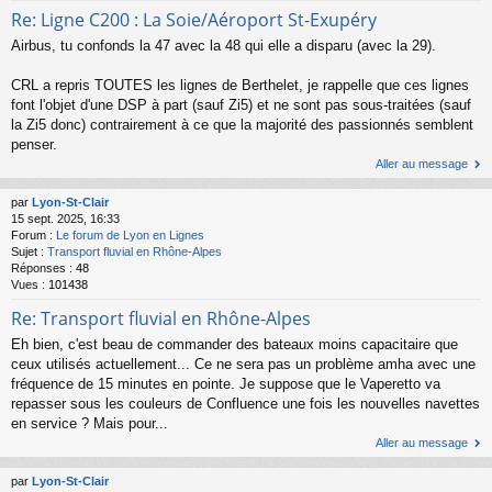
Re: Ligne C200 : La Soie/Aéroport St-Exupéry
Airbus, tu confonds la 47 avec la 48 qui elle a disparu (avec la 29).
CRL a repris TOUTES les lignes de Berthelet, je rappelle que ces lignes
font l'objet d'une DSP à part (sauf Zi5) et ne sont pas sous-traitées (sauf
la Zi5 donc) contrairement à ce que la majorité des passionnés semblent
penser.
Aller au message
par
Lyon-St-Clair
15 sept. 2025, 16:33
Forum :
Le forum de Lyon en Lignes
Sujet :
Transport fluvial en Rhône-Alpes
Réponses :
48
Vues :
101438
Re: Transport fluvial en Rhône-Alpes
Eh bien, c'est beau de commander des bateaux moins capacitaire que
ceux utilisés actuellement... Ce ne sera pas un problème amha avec une
fréquence de 15 minutes en pointe. Je suppose que le Vaperetto va
repasser sous les couleurs de Confluence une fois les nouvelles navettes
en service ? Mais pour...
Aller au message
par
Lyon-St-Clair