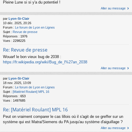
Pleine Lune si si y'a du potentiel !
Aller au message
par
Lyon-St-Clair
10 déc. 2025, 20:26
Forum :
Le forum de Lyon en Lignes
Sujet :
Revue de presse
Réponses :
1976
Vues :
2298225
Re: Revue de presse
Wouarf le bon vieux bug de 2038 :
https://fr.wikipedia.org/wiki/Bug_de_l%27an_2038
Aller au message
par
Lyon-St-Clair
18 nov. 2025, 13:09
Forum :
Le forum de Lyon en Lignes
Sujet :
[Matériel Roulant] MPL 16
Réponses :
653
Vues :
1497685
Re: [Matériel Roulant] MPL 16
Peut on vraiment comparer le cas lillois où il s'agit de se greffer sur un
système qui est Matra/Siemens du PA jusqu'au système d'aiguillage ?
Aller au message