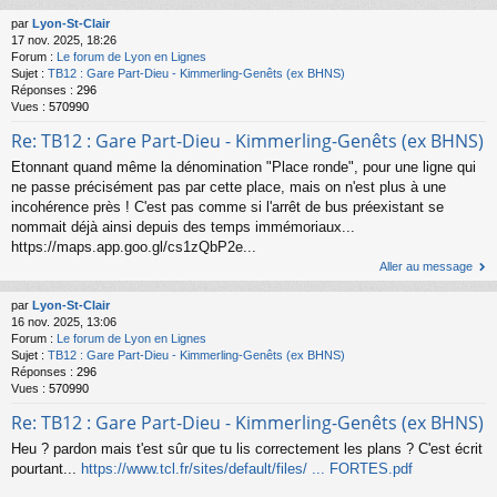
par
Lyon-St-Clair
17 nov. 2025, 18:26
Forum :
Le forum de Lyon en Lignes
Sujet :
TB12 : Gare Part-Dieu - Kimmerling-Genêts (ex BHNS)
Réponses :
296
Vues :
570990
Re: TB12 : Gare Part-Dieu - Kimmerling-Genêts (ex BHNS)
Etonnant quand même la dénomination "Place ronde", pour une ligne qui
ne passe précisément pas par cette place, mais on n'est plus à une
incohérence près ! C'est pas comme si l'arrêt de bus préexistant se
nommait déjà ainsi depuis des temps immémoriaux...
https://maps.app.goo.gl/cs1zQbP2e...
Aller au message
par
Lyon-St-Clair
16 nov. 2025, 13:06
Forum :
Le forum de Lyon en Lignes
Sujet :
TB12 : Gare Part-Dieu - Kimmerling-Genêts (ex BHNS)
Réponses :
296
Vues :
570990
Re: TB12 : Gare Part-Dieu - Kimmerling-Genêts (ex BHNS)
Heu ? pardon mais t'est sûr que tu lis correctement les plans ? C'est écrit
pourtant...
https://www.tcl.fr/sites/default/files/ ... FORTES.pdf