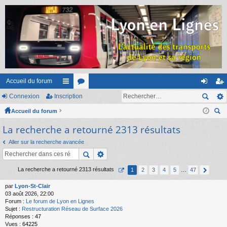
Accueil du forum
Connexion
Inscription
ac
or
on
ns
Accueil du forum
co
u
ne
cri
ec
La recherche a retourné 2313 résultats
ur
m
xi
pti
her
ci
s
on
on
Aller sur la recherche avancée
ch
er
s
La recherche a retourné 2313 résultats
1
2
3
4
5
…
47
par
Lyon-St-Clair
03 août 2026, 22:00
Forum :
Le forum de Lyon en Lignes
Sujet :
Restructuration Réseau de Surface 2026
Réponses :
47
Vues :
64225