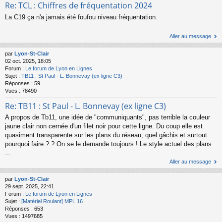
Re: TCL : Chiffres de fréquentation 2024
La C19 ça n'a jamais été foufou niveau fréquentation.
Aller au message
par
Lyon-St-Clair
02 oct. 2025, 18:05
Forum :
Le forum de Lyon en Lignes
Sujet :
TB11 : St Paul - L. Bonnevay (ex ligne C3)
Réponses :
59
Vues :
78490
Re: TB11 : St Paul - L. Bonnevay (ex ligne C3)
A propos de Tb11, une idée de "communiquants", pas terrible la couleur
jaune clair non cernée d'un filet noir pour cette ligne. Du coup elle est
quasiment transparente sur les plans du réseau, quel gâchis et surtout
pourquoi faire ? ? On se le demande toujours ! Le style actuel des plans
...
Aller au message
par
Lyon-St-Clair
29 sept. 2025, 22:41
Forum :
Le forum de Lyon en Lignes
Sujet :
[Matériel Roulant] MPL 16
Réponses :
653
Vues :
1497685