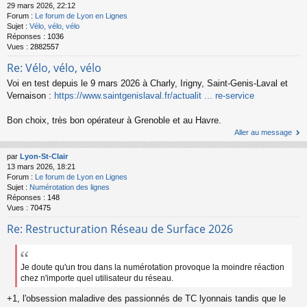
29 mars 2026, 22:12
Forum :
Le forum de Lyon en Lignes
Sujet :
Vélo, vélo, vélo
Réponses :
1036
Vues :
2882557
Re: Vélo, vélo, vélo
Voi en test depuis le 9 mars 2026 à Charly, Irigny, Saint-Genis-Laval et
Vernaison :
https://www.saintgenislaval.fr/actualit ... re-service
Bon choix, très bon opérateur à Grenoble et au Havre.
Aller au message
par
Lyon-St-Clair
13 mars 2026, 18:21
Forum :
Le forum de Lyon en Lignes
Sujet :
Numérotation des lignes
Réponses :
148
Vues :
70475
Re: Restructuration Réseau de Surface 2026
Je doute qu'un trou dans la numérotation provoque la moindre réaction
chez n'importe quel utilisateur du réseau.
+1, l'obsession maladive des passionnés de TC lyonnais tandis que le