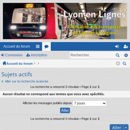
Accueil du forum
Connexion
Inscription
ac
or
on
ns
Accueil du forum
co
u
ne
cri
ec
Sujets actifs
ur
m
xi
pti
her
ci
s
on
on
Aller sur la recherche avancée
ch
La recherche a retourné 0 résultat • Page
1
sur
1
er
s
Aucun résultat ne correspond aux termes que vous avez spécifiés.
Afficher les messages publiés depuis
La recherche a retourné 0 résultat • Page
1
sur
1
Aller