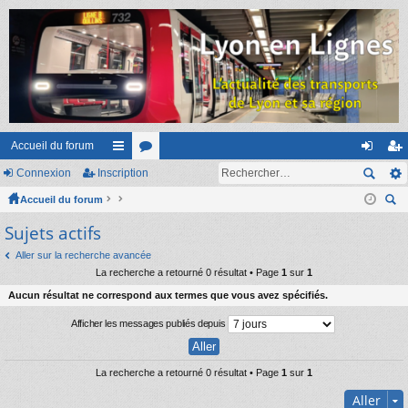
Accueil du forum
Connexion
Inscription
ac
or
on
ns
Accueil du forum
co
u
ne
cri
ec
Sujets actifs
ur
m
xi
pti
her
ci
s
on
on
Aller sur la recherche avancée
ch
La recherche a retourné 0 résultat • Page
1
sur
1
er
s
Aucun résultat ne correspond aux termes que vous avez spécifiés.
Afficher les messages publiés depuis
La recherche a retourné 0 résultat • Page
1
sur
1
Aller