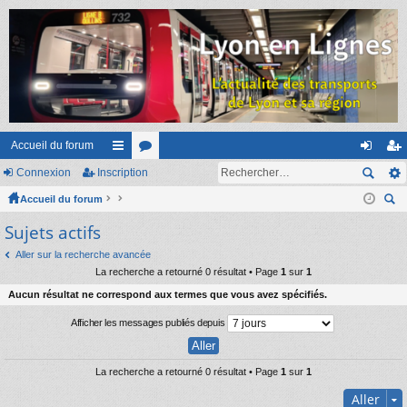
Accueil du forum
Connexion
Inscription
ac
or
on
ns
Accueil du forum
co
u
ne
cri
ec
Sujets actifs
ur
m
xi
pti
her
ci
s
on
on
Aller sur la recherche avancée
ch
La recherche a retourné 0 résultat • Page
1
sur
1
er
s
Aucun résultat ne correspond aux termes que vous avez spécifiés.
Afficher les messages publiés depuis
La recherche a retourné 0 résultat • Page
1
sur
1
Aller