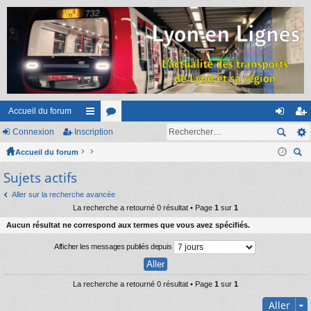
Accueil du forum
Connexion
Inscription
ac
or
on
ns
Accueil du forum
co
u
ne
cri
ec
Sujets actifs
ur
m
xi
pti
her
ci
s
on
on
Aller sur la recherche avancée
ch
La recherche a retourné 0 résultat • Page
1
sur
1
er
s
Aucun résultat ne correspond aux termes que vous avez spécifiés.
Afficher les messages publiés depuis
La recherche a retourné 0 résultat • Page
1
sur
1
Aller