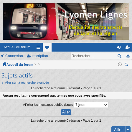
Accueil du forum
Connexion
Inscription
ac
or
on
ns
Accueil du forum
co
u
ne
cri
ec
Sujets actifs
ur
m
xi
pti
her
ci
s
on
on
Aller sur la recherche avancée
ch
La recherche a retourné 0 résultat • Page
1
sur
1
er
s
Aucun résultat ne correspond aux termes que vous avez spécifiés.
Afficher les messages publiés depuis
La recherche a retourné 0 résultat • Page
1
sur
1
Aller