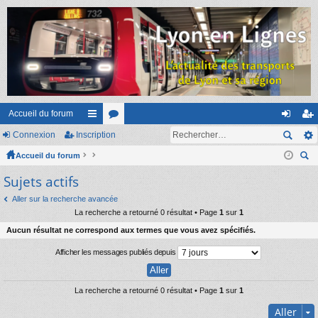
Accueil du forum
Connexion
Inscription
ac
or
on
ns
Accueil du forum
co
u
ne
cri
ec
Sujets actifs
ur
m
xi
pti
her
ci
s
on
on
Aller sur la recherche avancée
ch
La recherche a retourné 0 résultat • Page
1
sur
1
er
s
Aucun résultat ne correspond aux termes que vous avez spécifiés.
Afficher les messages publiés depuis
La recherche a retourné 0 résultat • Page
1
sur
1
Aller